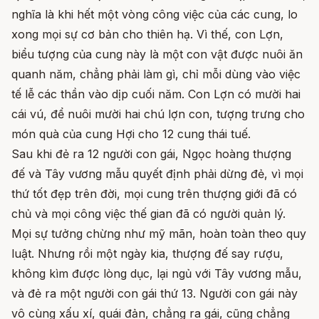
nghĩa là khi hết một vòng công việc của các cung, lo
xong mọi sự cơ bản cho thiên hạ. Vì thế, con Lợn,
biểu tượng của cung này là một con vật được nuôi ăn
quanh năm, chẳng phải làm gì, chỉ mỗi dùng vào việc
tế lễ các thần vào dịp cuối năm. Con Lợn có mười hai
cái vú, để nuôi mười hai chú lợn con, tượng trưng cho
món quà của cung Hợi cho 12 cung thái tuế.
Sau khi đẻ ra 12 người con gái, Ngọc hoàng thượng
đế và Tây vương mẫu quyết định phải dừng đẻ, vì mọi
thứ tốt đẹp trên đời, mọi cung trên thượng giới đã có
chủ và mọi công việc thế gian đã có người quản lý.
Mọi sự tưởng chừng như mỹ mãn, hoàn toàn theo quy
luật. Nhưng rồi một ngày kia, thượng đế say rượu,
không kìm được lòng dục, lại ngủ với Tây vương mẫu,
và đẻ ra một người con gái thứ 13. Người con gái này
vô cùng xấu xí, quái đản, chẳng ra gái, cũng chẳng