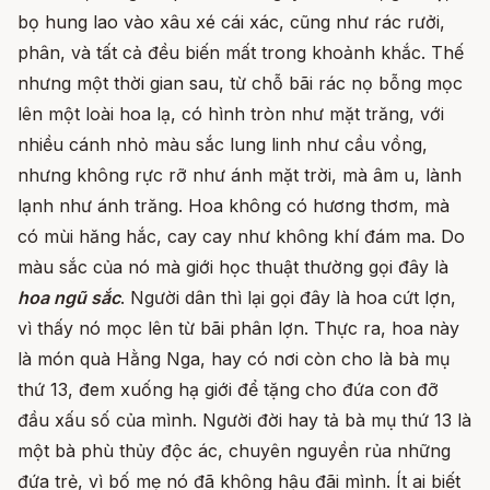
bọ hung lao vào xâu xé cái xác, cũng như rác rưởi,
phân, và tất cả đều biến mất trong khoảnh khắc. Thế
nhưng một thời gian sau, từ chỗ bãi rác nọ bỗng mọc
lên một loài hoa lạ, có hình tròn như mặt trăng, với
nhiều cánh nhỏ màu sắc lung linh như cầu vồng,
nhưng không rực rỡ như ánh mặt trời, mà âm u, lành
lạnh như ánh trăng. Hoa không có hương thơm, mà
có mùi hăng hắc, cay cay như không khí đám ma. Do
màu sắc của nó mà giới học thuật thường gọi đây là
hoa ngũ sắc
. Người dân thì lại gọi đây là hoa cứt lợn,
vì thấy nó mọc lên từ bãi phân lợn. Thực ra, hoa này
là món quà Hằng Nga, hay có nơi còn cho là bà mụ
thứ 13, đem xuống hạ giới để tặng cho đứa con đỡ
đầu xấu số của mình. Người đời hay tả bà mụ thứ 13 là
một bà phù thủy độc ác, chuyên nguyền rủa những
đứa trẻ, vì bố mẹ nó đã không hậu đãi mình. Ít ai biết