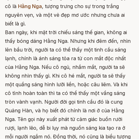
cô là
Hằng Nga
, tượng trưng cho sự trong trắng
nguyên vẹn, và một vẻ đẹp mơ ước nhưng chưa ai
biết là gì.
Ban ngày, khi mặt trời chiếu sáng thế gian, không ai
thấy bóng dáng Hằng Nga. Nhưng khi đêm đến, nhìn
lên bầu trời, người ta có thể thấy một tinh cầu sáng
lạnh, chính là ánh sáng tỏa ra từ con mắt độc nhất
của Hằng Nga. Nếu cô ngủ, nhắm mắt, người ta sẽ
không nhìn thấy gì. Khi cô hé mắt, người ta sẽ thấy
một quầng sáng hình lưỡi liền, hoặc câu liêm. Và khi
cô tỉnh hoàn toàn thì ta có thể thấy một vầng sáng
tròn vành vạnh. Người đời gọi tinh cầu đó là cung
Quảng Hàn, và họ biết đó chính là nơi ở của Hằng
Nga. Tên gọi này xuất phát từ cảm giác buồn rười
rượi, lạnh lẽo, dễ bi lụy mà nguồn sáng kia tạo ra ở
mỗi người ngắm nó. Đồng thời, nó cũng là biểu tượng