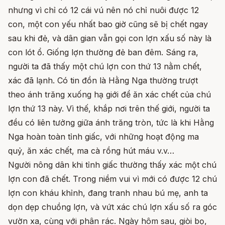
nhưng vì chỉ có 12 cái vú nên nó chỉ nuôi được 12
con, một con yếu nhất bao giờ cũng sẽ bị chết ngay
sau khi đẻ, và dân gian vẫn gọi con lợn xấu số này là
con lót ổ. Giống lợn thường đẻ ban đêm. Sáng ra,
người ta đã thấy một chú lợn con thứ 13 nằm chết,
xác đã lạnh. Có tin đồn là Hằng Nga thường trượt
theo ánh trăng xuống hạ giới để ăn xác chết của chú
lợn thứ 13 này. Vì thế, khắp nơi trên thế giới, người ta
đều có liên tưởng giữa ánh trăng tròn, tức là khi Hằng
Nga hoàn toàn tỉnh giấc, với những hoạt động ma
quỷ, ăn xác chết, ma cà rồng hút máu v.v…
Người nông dân khi tỉnh giấc thường thấy xác một chú
lợn con đã chết. Trong niềm vui vì mới có được 12 chú
lợn con kháu khỉnh, đang tranh nhau bú mẹ, anh ta
dọn dẹp chuồng lợn, và vứt xác chú lợn xấu số ra góc
vườn xa, cùng với phân rác. Ngày hôm sau, giòi bọ,