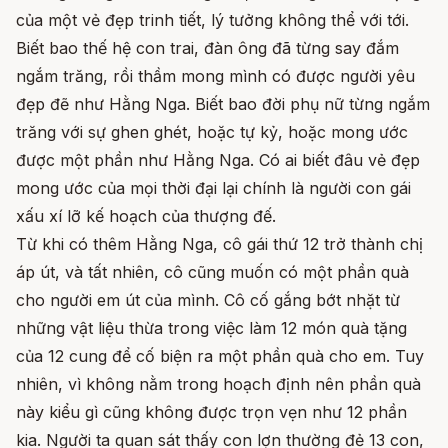
của một vẻ đẹp trinh tiết, lý tưởng không thể với tới.
Biết bao thế hệ con trai, đàn ông đã từng say đắm
ngắm trăng, rồi thầm mong mình có được người yêu
đẹp đẽ như Hằng Nga. Biết bao đời phụ nữ từng ngắm
trăng với sự ghen ghét, hoặc tự kỷ, hoặc mong ước
được một phần như Hằng Nga. Có ai biết đâu vẻ đẹp
mong ước của mọi thời đại lại chính là người con gái
xấu xí lỡ kế hoạch của thượng đế.
Từ khi có thêm Hằng Nga, cô gái thứ 12 trở thành chị
áp út, và tất nhiên, cô cũng muốn có một phần quà
cho người em út của mình. Cô cố gắng bớt nhặt từ
những vật liệu thừa trong việc làm 12 món quà tặng
của 12 cung để cố biện ra một phần quà cho em. Tuy
nhiên, vì không nằm trong hoạch định nên phần quà
này kiểu gì cũng không được trọn vẹn như 12 phần
kia. Người ta quan sát thấy con lợn thường đẻ 13 con,