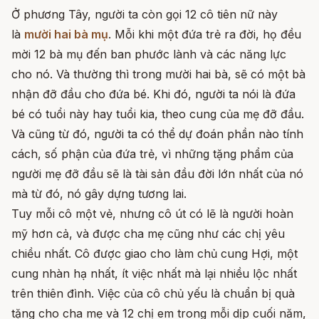
Ở phương Tây, người ta còn gọi 12 cô tiên nữ này
là
mười hai bà mụ
. Mỗi khi một đứa trẻ ra đời, họ đều
mời 12 bà mụ đến ban phước lành và các năng lực
cho nó. Và thường thì trong mười hai bà, sẽ có một bà
nhận đỡ đầu cho đứa bé. Khi đó, người ta nói là đứa
bé có tuổi này hay tuổi kia, theo cung của mẹ đỡ đầu.
Và cũng từ đó, người ta có thể dự đoán phần nào tính
cách, số phận của đứa trẻ, vì những tặng phẩm của
người mẹ đỡ đầu sẽ là tài sản đầu đời lớn nhất của nó
mà từ đó, nó gây dựng tương lai.
Tuy mỗi cô một vẻ, nhưng cô út có lẽ là người hoàn
mỹ hơn cả, và được cha mẹ cũng như các chị yêu
chiều nhất. Cô được giao cho làm chủ cung Hợi, một
cung nhàn hạ nhất, ít việc nhất mà lại nhiều lộc nhất
trên thiên đình. Việc của cô chủ yếu là chuẩn bị quà
tặng cho cha mẹ và 12 chị em trong mỗi dịp cuối năm,