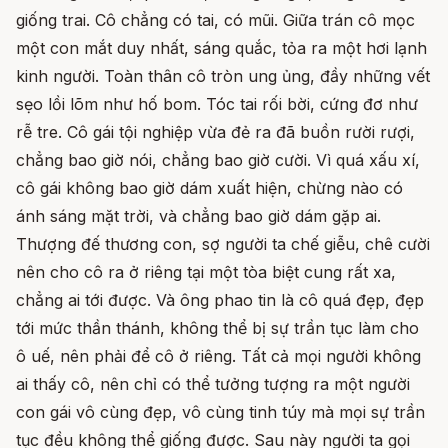
giống trai. Cô chẳng có tai, có mũi. Giữa trán cô mọc
một con mắt duy nhất, sáng quắc, tỏa ra một hơi lạnh
kinh người. Toàn thân cô tròn ung ủng, đầy những vết
sẹo lồi lõm như hố bom. Tóc tai rối bời, cứng đơ như
rễ tre. Cô gái tội nghiệp vừa đẻ ra đã buồn rười rượi,
chẳng bao giờ nói, chẳng bao giờ cười. Vì quá xấu xí,
cô gái không bao giờ dám xuất hiện, chừng nào có
ánh sáng mặt trời, và chẳng bao giờ dám gặp ai.
Thượng đế thương con, sợ người ta chế giễu, chê cười
nên cho cô ra ở riêng tại một tòa biệt cung rất xa,
chẳng ai tới được. Và ông phao tin là cô quá đẹp, đẹp
tới mức thần thánh, không thể bị sự trần tục làm cho
ô uế, nên phải để cô ở riêng. Tất cả mọi người không
ai thấy cô, nên chỉ có thể tưởng tượng ra một người
con gái vô cùng đẹp, vô cùng tinh túy mà mọi sự trần
tục đều không thể giống được. Sau này người ta gọi