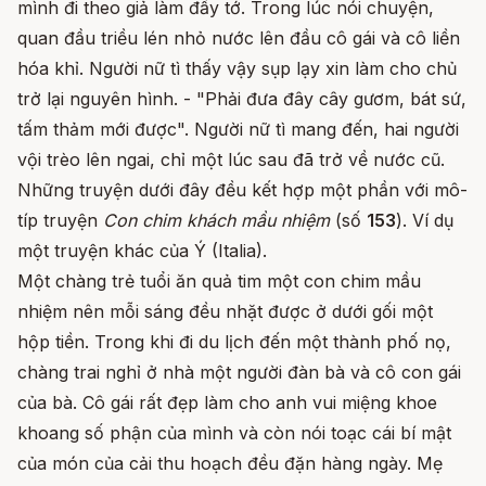
mình đi theo giả làm đầy tớ. Trong lúc nói chuyện,
quan đầu triều lén nhỏ nước lên đầu cô gái và cô liền
hóa khỉ. Người nữ tì thấy vậy sụp lạy xin làm cho chủ
trở lại nguyên hình. - "Phải đưa đây cây gươm, bát sứ,
tấm thảm mới được". Người nữ tì mang đến, hai người
vội trèo lên ngai, chỉ một lúc sau đã trở về nước cũ.
Những truyện dưới đây đều kết hợp một phần với mô-
típ truyện
Con chim khách mầu nhiệm
(số
153
). Ví dụ
một truyện khác của Ý (Italia).
Một chàng trẻ tuổi ăn quả tim một con chim mầu
nhiệm nên mỗi sáng đều nhặt được ở dưới gối một
hộp tiền. Trong khi đi du lịch đến một thành phố nọ,
chàng trai nghỉ ở nhà một người đàn bà và cô con gái
của bà. Cô gái rất đẹp làm cho anh vui miệng khoe
khoang số phận của mình và còn nói toạc cái bí mật
của món của cải thu hoạch đều đặn hàng ngày. Mẹ