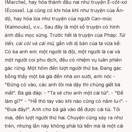
(Marche), hay hóa thành đầu nai như truyện Ê-cốt-xơ
(Écosse). Lại cũng có khi hóa khỉ như truyện của Ấn-
độ, hay hóa lừa như truyện của người Can-múc
(Kalmouks), v.v... Sau đây là một số truyện có hình
ảnh đầu mọc sừng. Trước hết là truyện của Pháp:
Túi
tiền, cái còi và cái mũ
, gần với dị bản của ta vừa kể:
Có ba anh em: một người là đội, một người là cai và
một người coi phu dịch, đều có nhiệm vụ luân phiên
gác rừng. Một hôm đến lượt người thứ ba. Đang gác
bỗng thấy một bà già đến nhà xin sưởi, anh nói: -
"Đừng có vào, các anh tôi mà dậy thì chúng giết bà
mất". Bà già đáp: - "Ta sẽ cho anh một cái túi". - "Để
làm gì?" - "Hễ thò tay vào khi nào cũng có năm lu-i". -
"Đưa đây!". Anh cho bà già vào để được cái túi. Tối
mai, đến lượt người thứ hai. Chuyện cũng xảy ra như
trên, nhưng lần này không phải túi tiền mà là một cái