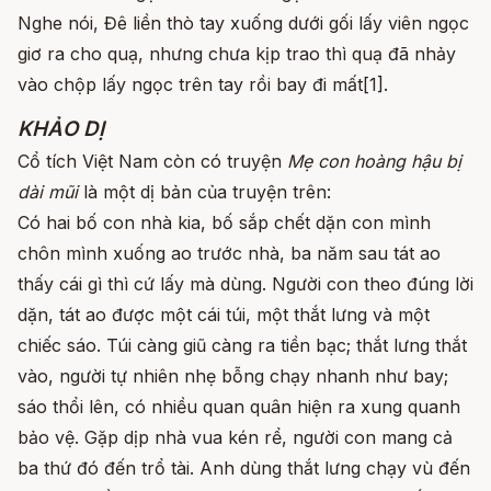
Nghe nói, Đê liền thò tay xuống dưới gối lấy viên ngọc
giơ ra cho quạ, nhưng chưa kịp trao thì quạ đã nhảy
vào chộp lấy ngọc trên tay rồi bay đi mất[1].
KHẢO DỊ
Cổ tích Việt Nam còn có truyện
Mẹ con hoàng hậu bị
dài mũi
là một dị bản của truyện trên:
Có hai bố con nhà kia, bố sắp chết dặn con mình
chôn mình xuống ao trước nhà, ba năm sau tát ao
thấy cái gì thì cứ lấy mà dùng. Người con theo đúng lời
dặn, tát ao được một cái túi, một thắt lưng và một
chiếc sáo. Túi càng giũ càng ra tiền bạc; thắt lưng thắt
vào, người tự nhiên nhẹ bỗng chạy nhanh như bay;
sáo thổi lên, có nhiều quan quân hiện ra xung quanh
bảo vệ. Gặp dịp nhà vua kén rể, người con mang cả
ba thứ đó đến trổ tài. Anh dùng thắt lưng chạy vù đến