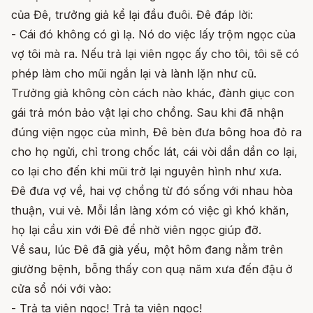
của Đê, trưởng giả kể lại đầu đuôi. Đê đáp lời:
- Cái đó không có gì lạ. Nó do việc lấy trộm ngọc của
vợ tôi mà ra. Nếu trả lại viên ngọc ấy cho tôi, tôi sẽ có
phép làm cho mũi ngắn lại và lành lặn như cũ.
Trưởng giả không còn cách nào khác, đành giục con
gái trả món bảo vật lại cho chồng. Sau khi đã nhận
đúng viện ngọc của mình, Đê bèn đưa bông hoa đỏ ra
cho họ ngửi, chỉ trong chốc lát, cái vòi dần dần co lại,
co lại cho đến khi mũi trở lại nguyên hình như xưa.
Đê đưa vợ về, hai vợ chồng từ đó sống với nhau hòa
thuận, vui vẻ. Mỗi lần làng xóm có việc gì khó khăn,
họ lại cầu xin với Đê để nhờ viên ngọc giúp đỡ.
Về sau, lúc Đê đã già yếu, một hôm đang nằm trên
giường bệnh, bỗng thấy con quạ năm xưa đến đậu ở
cửa sổ nói với vào:
- Trả ta viên ngọc! Trả ta viên ngọc!