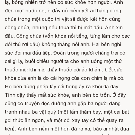
lạ, bỗng nhiên trở nên có sức khỏe hơn người. Anh
đến một nước nọ, ở đây có niêm yết ai thắng công
chúa trong một cuộc thi vật sẽ được kết hôn cùng
công chúa, nhưng nếu thua thì bị mất đầu. Anh xin
đấu. Công chúa (vốn khỏe nổi tiếng, từng làm cho các
đối thủ rơi đầu) không thắng nổi anh. Hai bên nghỉ
sức đợi mai đấu tiếp. Đoán trong người chàng trai có
cái gì lạ, buổi chiều người ta cho anh uống một thứ
thuốc mê; khi mê, thầy thuốc cởi áo khám, biết sức
khỏe của anh là do cái họng của con chim lạ mà có.
Họ bèn dùng phép lấy cái họng ấy ra khỏi dạ dày.
Tỉnh dậy thấy mất sức khỏe, anh bèn bỏ trốn. Ở đây
cũng có truyện dọc đường anh gặp ba người đang
tranh nhau ba vật quý (một tấm thảm bay, một cái bát
gọi thức ăn ngon, và một cối xay tay có thể quay ra
tiền). Anh bèn ném một hòn đá ra xa, bảo ai nhặt đưa