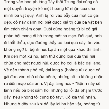
Trong văn học phương Tây thời Trung đại cũng có
một quyển truyện kể một hoàng tử nhận của cha
mình ba vật quý. Anh bị rơi vào bẫy của một cô gái
đẹp; cô này đánh hơi biết được giá trị của ba vật bèn
tìm cách chiếm đoạt. Cuối cùng hoàng tử bị cô gái
phản bội mang đi bỏ trong một sa mạc. Đói quá, anh
đi thất thểu, dọc đường thấy có loại quả cây, ăn vào
không ngờ bị bệnh hủi. Lại ăn một quả khác thì lành.
Khi đến một xứ nọ, anh thử dùng loại quả thứ hai
chữa cho một người hủi, được họ coi là bậc đại lang.
Về đến thành phố cũ, đại lang y (hoàng tử) được cô
gái đón vào nhà chữa bệnh, nhưng cô ta không nhận
ra diện mạo của anh. Vị đại lang nói: - "Bệnh này sẽ
lành nếu bà biết sám hối những tội lỗi đã phạm trước
đây, nếu không tôi cũng bó tay". Cô kia thú nhận.
Nhưng ở đây sau khi đã lấy lại ba bảo vật, hoàng tử