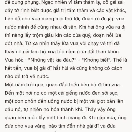
để cung phụng. Ngạc nhiên vì tấm thảm lạ, cô gái sai
đầy tớ rình biết được giá trị tấm thảm và các vật khác,
bèn dỗ cho vua mang mọi thứ tới, đoạn rủ đi gặp vua
nước mình để cùng nhau đi săn. Khi hai ông vừa ra đi
thì nàng lấy trộm giấu kín các của quý, đoạn nổi lửa
đốt nhà. Từ xa nhìn thấy lửa vua vội chạy về thì đã
thấy cô gái làm bộ xõa tóc nằm giữa đất than khóc.
Vua hỏi: - "Những vật kia đâu?" - "Không biết". Thế là
hết tiền, vua bị gái đĩ hắt hủi và cũng không có cách
nào để trở về nước.
Một năm trôi qua, quan đầu triều bèn bỏ đi tìm vua.
Đến một nơi nọ có một cái giếng nước đen sôi sục,
một con chồn đến uống nước bị một vài giọt bắn lên
đầu nó, tự nhiên nó hóa thành khỉ. Thấy vậy ông
quan bèn múc lấy một bình mang đi. Khi gặp vua, ông
đưa cho vua vàng, bảo tìm đến nhà gái đĩ và đưa