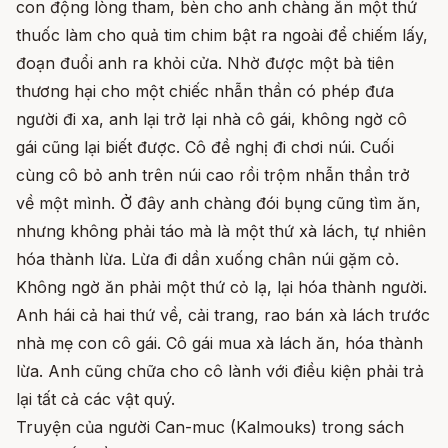
con động lòng tham, bèn cho anh chàng ăn một thứ
thuốc làm cho quả tim chim bật ra ngoài để chiếm lấy,
đoạn đuổi anh ra khỏi cửa. Nhờ được một bà tiên
thương hại cho một chiếc nhẫn thần có phép đưa
người đi xa, anh lại trở lại nhà cô gái, không ngờ cô
gái cũng lại biết được. Cô đề nghị đi chơi núi. Cuối
cùng cô bỏ anh trên núi cao rồi trộm nhẫn thần trở
về một mình. Ở đây anh chàng đói bụng cũng tìm ăn,
nhưng không phải táo mà là một thứ xà lách, tự nhiên
hóa thành lừa. Lừa đi dần xuống chân núi gặm cỏ.
Không ngờ ăn phải một thứ cỏ lạ, lại hóa thành người.
Anh hái cả hai thứ về, cải trang, rao bán xà lách trước
nhà mẹ con cô gái. Cô gái mua xà lách ăn, hóa thành
lừa. Anh cũng chữa cho cô lành với điều kiện phải trả
lại tất cả các vật quý.
Truyện của người Can-muc (Kalmouks) trong sách