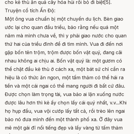
cho kẻ thù ăn quả cây hóa hủi rồi bỏ đi biệt[5].
Truyện cổ tích Ấn Độ:
Một ông vua chuẩn bị một chuyến du lịch. Bèn giao
ước lại cho quan đầu triều, bảo rằng nếu quá một
năm mà mình chưa về, thì y phải giao nước cho quan
thứ hai của triều đình để đi tìm mình. Vua đi đến nơi
gặp bốn tên trộm, trộm được bốn vật quý, đang cãi
nhau không ai chịu ai. Bốn vật quý là: một gươm có
thể chặt đầu kẻ thù ở cách xa, một bát sứ chỉ cần ra
hiệu là có thức ăn ngon, một tấm thảm có thể hái ra
tiền và một cái ngai có thể mang người đi bất cứ đâu.
Được chọn làm trọng tài, vua bảo ai lặn xuống nước
được lâu hơn thì kẻ ấy chọn lấy cái quý nhất, v.v...Khi
họ hụp đầu, vua vội cướp lấy tất cả, rồi trèo lên ngai
bảo nó đưa mình đến một thành phố xa. Ở đây vua
mê một gái đĩ nổi tiếng đẹp và lấy vàng từ tấm thảm