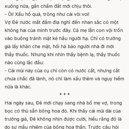
xuống nữa, gần chấm đất mới chịu thôi.
- Ôi! Xấu hổ quá, trông như cái vòi voi!
Vợ Đê nước mắt đầm đìa nghĩ đến nhan sắc có một
không hai của mình trước đây. Cả mẹ lẫn con vội trốn
vào buồng tránh mặt kẻ hầu người hạ. Chỉ có trưởng
giả lấy khăn che mặt, hối hả bảo người nhà đi mời
thầy thuốc. Nhưng khi nhìn thấy bệnh lạ, thầy thuốc
nào cũng lắc đầu:
- Cái mũi này của cụ chỉ còn có nước cắt, nhưng cắt
chưa chắc đã lành, nó chỉ làm xấu thêm và nguy hiểm
nữa là khác.
* * *
Hai ngày sau, Đê mới chạy sang nhà bố mẹ vợ, trong
bọc có thủ sẵn bông hoa đỏ. Khi thấy cái mũi dài của
trưởng giả, Đê không nhịn được cười, hiểu rằng đó là
do sự mầu nhiệm của bông hoa thần. Trước câu hỏi