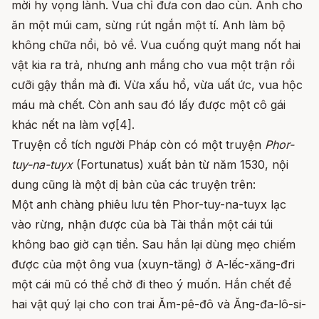
mời hy vọng lành. Vua chỉ đưa con dao cùn. Anh cho
ăn một múi cam, sừng rút ngắn một tí. Anh làm bộ
không chữa nổi, bỏ về. Vua cuống quýt mang nốt hai
vật kia ra trả, nhưng anh mắng cho vua một trận rồi
cưỡi gậy thần mà đi. Vừa xấu hổ, vừa uất ức, vua hộc
máu mà chết. Còn anh sau đó lấy được một cô gái
khác nết na làm vợ[4].
Truyện cổ tích người Pháp còn có một truyện
Phor-
tuy-na-tuyx
(Fortunatus) xuất bản từ năm 1530, nội
dung cũng là một dị bản của các truyện trên:
Một anh chàng phiêu lưu tên Phor-tuy-na-tuyx lạc
vào rừng, nhận được của bà Tài thần một cái túi
không bao giờ cạn tiền. Sau hắn lại dùng mẹo chiếm
được của một ông vua (xuyn-tăng) ở A-lếc-xăng-đri
một cái mũ có thể chở đi theo ý muốn. Hắn chết để
hai vật quý lại cho con trai Ăm-pê-đô và Ăng-đa-lô-si-