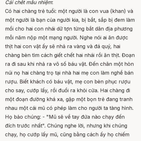
Cái chết mầu nhiệm
:
Có hai chàng trẻ tuổi: một người là con vua (khan) và
một người là bạn của người kia, bị bắt, sắp bị đem làm
mồi cho hai con nhái dữ tợn từng bắt dân địa phương
mỗi năm nộp một mạng người. Nghe nói ai ăn được
thịt hai con vật ấy sẽ nhả ra vàng và đá quý, hai
chàng bèn tìm cách giết chết hai nhái rồi ăn thịt. Đoạn
ra đi sau khi nhả ra vô số báu vật. Đến chân một hòn
núi nọ hai chàng trọ tại nhà hai mẹ con làm nghề bán
rượu. Biết khách có báu vật, mẹ con bèn phục rượu
cho say, cướp lấy, rồi đuổi ra khỏi cửa. Hai chàng đi
một đoạn đường khá xa, gặp một bọn trẻ đang tranh
nhau một cái mũ có phép làm cho người ta tàng hình.
Họ bảo chúng: - "Mũ sẽ về tay đứa nào chạy đến
đích trước nhất". Chúng nghe lời, nhưng khi chúng
chạy, họ cướp lấy mũ, cũng bằng cách ấy họ chiếm