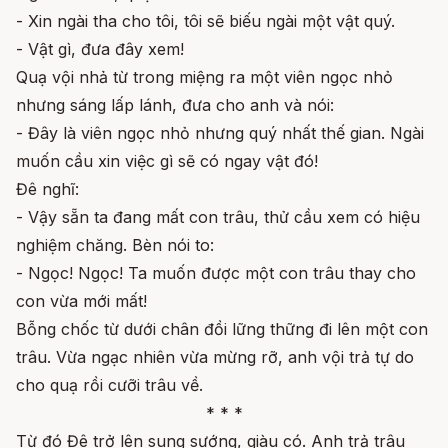
- Xin ngài tha cho tôi, tôi sẽ biếu ngài một vật quý.
- Vật gì, đưa đây xem!
Quạ vội nhả từ trong miệng ra một viên ngọc nhỏ
nhưng sáng lấp lánh, đưa cho anh và nói:
- Đây là viên ngọc nhỏ nhưng quý nhất thế gian. Ngài
muốn cầu xin việc gì sẽ có ngay vật đó!
Đê nghĩ:
- Vậy sẵn ta đang mất con trâu, thử cầu xem có hiệu
nghiệm chăng. Bèn nói to:
- Ngọc! Ngọc! Ta muốn được một con trâu thay cho
con vừa mới mất!
Bỗng chốc từ dưới chân đồi lững thững đi lên một con
trâu. Vừa ngạc nhiên vừa mừng rỡ, anh vội trả tự do
cho quạ rồi cưỡi trâu về.
* * *
Từ đó Đê trở lên sung sướng, giàu có. Anh trả trâu