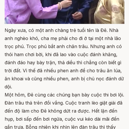
Ngày xưa, có một anh chàng trẻ tuổi tên là Đê. Nhà
anh nghèo khó, cha mẹ phải cho đi ở tại một nhà lão
trọc phú. Trọc phú bắt anh chăn trâu. Nhưng anh có
thói ham chơi bời, khi đã lao vào cuộc đánh khăng,
đánh đáo hay bày trận, thả diều thì chẳng còn biết gì
trời đất. Vì thế đã nhiều phen anh để cho trâu ăn lúa,
ăn khoai và cũng nhiều phen, anh bị chủ nọc đánh dữ
dội.
Một hôm, Đê cùng các chúng bạn bày cuộc thi bơi lội.
Đàn trâu thả trên đồi vắng. Cuộc tranh lèo giật giải đã
đến độ làm cho Đê không dứt ra được. Hết lặn đến
hụp, bơi sấp đến bơi ngửa, cuộc vui kéo dài mãi đến
gần trưa. Bỗng nhiên khi nhìn lên đàn trâu thì thấy