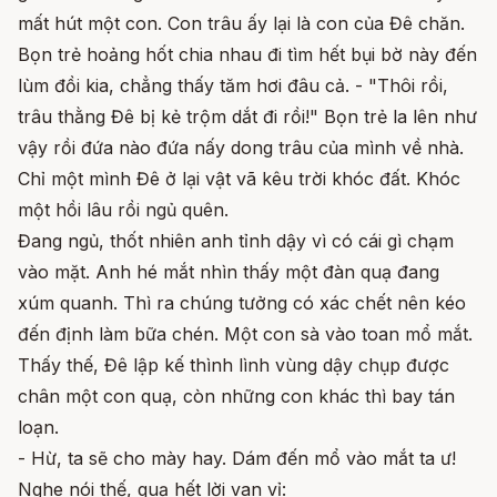
mất hút một con. Con trâu ấy lại là con của Đê chăn.
Bọn trẻ hoảng hốt chia nhau đi tìm hết bụi bờ này đến
lùm đồi kia, chẳng thấy tăm hơi đâu cả. - "Thôi rồi,
trâu thằng Đê bị kẻ trộm dắt đi rồi!" Bọn trẻ la lên như
vậy rồi đứa nào đứa nấy dong trâu của mình về nhà.
Chỉ một mình Đê ở lại vật vã kêu trời khóc đất. Khóc
một hồi lâu rồi ngủ quên.
Đang ngủ, thốt nhiên anh tỉnh dậy vì có cái gì chạm
vào mặt. Anh hé mắt nhìn thấy một đàn quạ đang
xúm quanh. Thì ra chúng tưởng có xác chết nên kéo
đến định làm bữa chén. Một con sà vào toan mổ mắt.
Thấy thế, Đê lập kế thình lình vùng dậy chụp được
chân một con quạ, còn những con khác thì bay tán
loạn.
- Hừ, ta sẽ cho mày hay. Dám đến mổ vào mắt ta ư!
Nghe nói thế, quạ hết lời van vỉ: