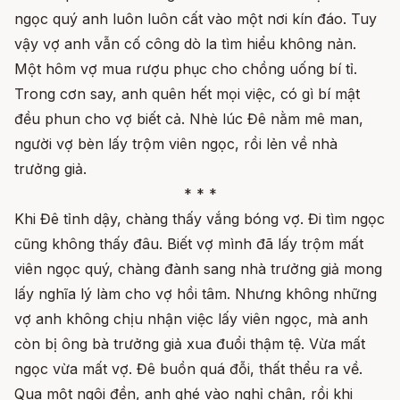
ngọc quý anh luôn luôn cất vào một nơi kín đáo. Tuy
vậy vợ anh vẫn cố công dò la tìm hiểu không nản.
Một hôm vợ mua rượu phục cho chồng uống bí tỉ.
Trong cơn say, anh quên hết mọi việc, có gì bí mật
đều phun cho vợ biết cả. Nhè lúc Đê nằm mê man,
người vợ bèn lấy trộm viên ngọc, rồi lẻn về nhà
trưởng giả.
* * *
Khi Đê tỉnh dậy, chàng thấy vắng bóng vợ. Đi tìm ngọc
cũng không thấy đâu. Biết vợ mình đã lấy trộm mất
viên ngọc quý, chàng đành sang nhà trưởng giả mong
lấy nghĩa lý làm cho vợ hồi tâm. Nhưng không những
vợ anh không chịu nhận việc lấy viên ngọc, mà anh
còn bị ông bà trưởng giả xua đuổi thậm tệ. Vừa mất
ngọc vừa mất vợ. Đê buồn quá đỗi, thất thểu ra về.
Qua một ngôi đền, anh ghé vào nghỉ chân, rồi khi