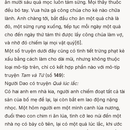
ăn mười sáu quả mọc luôn tám sừng. Mọi thầy thuốc
đều bó tay. Vua hứa gả công chúa cho kẻ nào chữa
lành. Anh chàng tới, bắt đầu cho ăn một quả chà là
đỏ, một sừng rụng xuống, tiếp tục mỗi ngày một quả
cho đến ngày thứ tám thì được lấy công chúa làm vợ,
và nhờ đó chiếm lại mọi vật quý[6].
Một số truyện dưới đây cũng có tình tiết trừng phạt kẻ
xấu bằng cách làm cho dài mũi, nhưng không thuộc
loại mô-típ trên, chỉ có kết hợp phần nào với mô-típ
truyện
Tam và Tứ
(số
149
):
Người Dao có truyện
Quả lúc lắc:
Có hai anh em nhà kia, người anh chiếm đoạt tất cả tài
sản của bố mẹ để lại, lại còn bắt em lao động nặng
nhọc. Một hôm người em một mình canh lúa nương,
đuổi theo con chim ri ăn lúa, tình cờ leo núi đến một
nhà nọ có bảy cô tiên, lại có một quả lúc lắc, khi ước