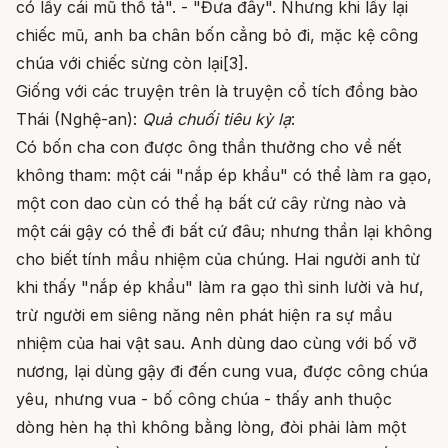
có lấy cái mũ thổ tả". - "Đưa đây". Nhưng khi lấy lại
chiếc mũ, anh ba chân bốn cẳng bỏ đi, mặc kệ công
chúa với chiếc sừng còn lại[3].
Giống với các truyện trên là truyện cổ tích đồng bào
Thái (Nghệ-an):
Quả chuối tiêu kỳ lạ
:
Có bốn cha con được ông thần thưởng cho về nết
không tham: một cái "nắp ép khẩu" có thể làm ra gạo,
một con dao cùn có thể hạ bất cứ cây rừng nào và
một cái gậy có thể đi bất cứ đâu; nhưng thần lại không
cho biết tính mầu nhiệm của chúng. Hai người anh từ
khi thấy "nắp ép khẩu" làm ra gạo thì sinh lười và hư,
trừ người em siêng năng nên phát hiện ra sự mầu
nhiệm của hai vật sau. Anh dùng dao cùng với bố vỡ
nương, lại dùng gậy đi đến cung vua, được công chúa
yêu, nhưng vua - bố công chúa - thấy anh thuộc
dòng hèn hạ thì không bằng lòng, đòi phải làm một