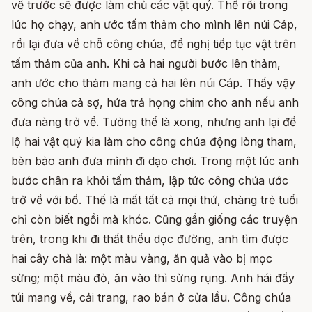
về trước sẽ được làm chủ các vật quý. Thế rồi trong
lúc họ chạy, anh ước tấm thảm cho mình lên núi Cáp,
rồi lại đưa về chỗ công chúa, đề nghị tiếp tục vật trên
tấm thảm của anh. Khi cả hai người bước lên thảm,
anh ước cho thảm mang cả hai lên núi Cáp. Thấy vậy
công chúa cả sợ, hứa trả họng chim cho anh nếu anh
đưa nàng trở về. Tưởng thế là xong, nhưng anh lại để
lộ hai vật quý kia làm cho công chúa động lòng tham,
bèn bảo anh đưa mình đi dạo chơi. Trong một lúc anh
bước chân ra khỏi tấm thảm, lập tức công chúa ước
trở về với bố. Thế là mất tất cả mọi thứ, chàng trẻ tuổi
chỉ còn biết ngồi mà khóc. Cũng gần giống các truyện
trên, trong khi đi thất thểu dọc đường, anh tìm được
hai cây chà là: một màu vàng, ăn quả vào bị mọc
sừng; một màu đỏ, ăn vào thì sừng rụng. Anh hái đầy
túi mang về, cải trang, rao bán ở cửa lầu. Công chúa