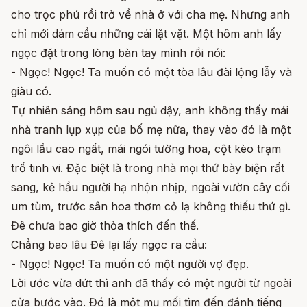
cho trọc phú rồi trở về nhà ở với cha mẹ. Nhưng anh
chỉ mới dám cầu những cái lặt vặt. Một hôm anh lấy
ngọc đặt trong lòng bàn tay mình rồi nói:
- Ngọc! Ngọc! Ta muốn có một tòa lâu đài lộng lẫy và
giàu có.
Tự nhiên sáng hôm sau ngủ dậy, anh không thấy mái
nhà tranh lụp xụp của bố mẹ nữa, thay vào đó là một
ngôi lầu cao ngất, mái ngói tường hoa, cột kèo trạm
trổ tinh vi. Đặc biệt là trong nhà mọi thứ bày biện rất
sang, kẻ hầu người hạ nhộn nhịp, ngoài vườn cây cối
um tùm, trước sân hoa thơm cỏ lạ không thiếu thứ gì.
Đê chưa bao giờ thỏa thích đến thế.
Chẳng bao lâu Đê lại lấy ngọc ra cầu:
- Ngọc! Ngọc! Ta muốn có một người vợ đẹp.
Lời ước vừa dứt thì anh đã thấy có một người từ ngoài
cửa bước vào. Đó là một mụ mối tìm đến đánh tiếng