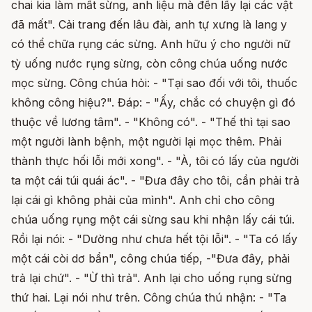
chai kia làm mất sừng, anh liệu mà đến lấy lại các vật
đã mất". Cải trang đến lâu đài, anh tự xưng là lang y
có thể chữa rụng các sừng. Anh hữu ý cho người nữ
tỳ uống nước rụng sừng, còn công chúa uống nước
mọc sừng. Công chúa hỏi: - "Tại sao đối với tôi, thuốc
không công hiệu?". Đáp: - "Ấy, chắc có chuyện gì đó
thuộc về lương tâm". - "Không có". - "Thế thì tại sao
một người lành bệnh, một người lại mọc thêm. Phải
thành thực hối lỗi mới xong". - "À, tôi có lấy của người
ta một cái túi quái ác". - "Đưa đây cho tôi, cần phải trả
lại cái gì không phải của mình". Anh chỉ cho công
chúa uống rụng một cái sừng sau khi nhận lấy cái túi.
Rồi lại nói: - "Dường như chưa hết tội lỗi". - "Ta có lấy
một cái còi dơ bẩn", công chúa tiếp, -"Đưa đây, phải
trả lại chứ". - "Ừ thì trả". Anh lại cho uống rụng sừng
thứ hai. Lại nói như trên. Công chúa thú nhận: - "Ta