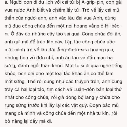
a. Người con đi du lịch với cái túi bị A-grip-pin, con gái
vua nước Anh biết và chiếm lấy túi. Trở về lấy cái mũ
thần của người anh, anh vào lâu đài vua Anh, dùng
mũ đưa công chúa đến một nơi hoang vắng ở Hi-béc-
ni. Ở đây có những cây táo sai quả. Công chúa đòi ăn,
anh gửi mũ để trèo lên cây. Lập tức công chúa ước
một mình trở về lâu đài. Ăng-đa-lô-si-a hoảng quá,
nhưng họa vô đơn chí, anh ăn táo và đầu mọc hai
sừng, đành ngồi than khóc. Một tu sĩ đi qua nghe tiếng
khóc, bèn chỉ cho một loại táo khác ăn có thể làm
mất sừng. Thế rồi cũng như các truyện trên, anh cũng
trảy cả hai loại táo, tìm cách về Luân-đôn bán loại thứ
nhất cho công chúa, rồi giả đóng bộ lang y chữa cho
rụng sừng trước khi lấy lại các vật quý. Đoạn bảo mũ
mang cả mình và công chúa đến một nhà tu kín, rồi
bỏ nàng lại đấy mà đi.