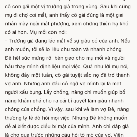
cô con gái một vị trưởng giả trong vùng. Sau khi cùng
mụ đi chợ coi mắt, anh thấy cô gái đúng là một giai
nhân mày ngài mắt phượng, xem chừng thiên hạ khó
có ai hơn. Mụ mối còn nói:
- Trưởng giả đang lác mắt về sự giàu có của anh. Nếu
anh muốn, tôi sẽ lo liệu chu toàn và nhanh chóng.
Đê hết sức mừng rỡ, bèn giao cho mụ mối và người
hầu thay mình định liệu mọi việc. Quả như lời mụ nói,
không đầy một tuần, cô gái tuyệt sắc nọ đã trở thành
vợ anh. Nhưng anh đâu có ngờ vợ mình lại là một
người xấu bụng. Lấy chồng, nàng chỉ muốn giúp bố
nàng khám phá cho ra cái bí quyết làm giàu nhanh
chóng của chồng. Vì vậy, sau khi về làm vợ Đê, nàng
thường tỷ tê dò hỏi mọi việc. Nhưng Đê không muốn
để ai biết được điều bí mật của mình. Anh chỉ đáp giả
lả cho qua trước những câu hỏi tò mò của vợ. Viên