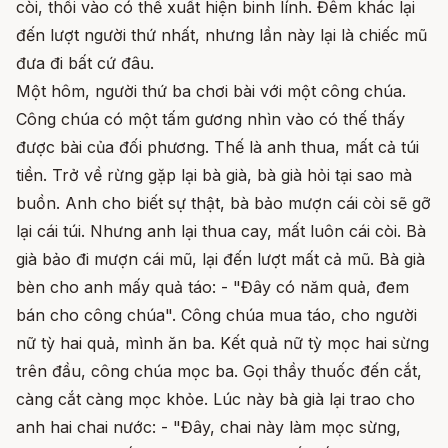
còi, thổi vào có thể xuất hiện binh lính. Đêm khác lại
đến lượt người thứ nhất, nhưng lần này lại là chiếc mũ
đưa đi bất cứ đâu.
Một hôm, người thứ ba chơi bài với một công chúa.
Công chúa có một tấm gương nhìn vào có thế thấy
được bài của đối phương. Thế là anh thua, mất cả túi
tiền. Trở về rừng gặp lại bà già, bà già hỏi tại sao mà
buồn. Anh cho biết sự thật, bà bảo mượn cái còi sẽ gỡ
lại cái túi. Nhưng anh lại thua cay, mất luôn cái còi. Bà
già bảo đi mượn cái mũ, lại đến lượt mất cả mũ. Bà già
bèn cho anh mấy quả táo: - "Đây có năm quả, đem
bán cho công chúa". Công chúa mua táo, cho người
nữ tỳ hai quả, mình ăn ba. Kết quả nữ tỳ mọc hai sừng
trên đầu, công chúa mọc ba. Gọi thầy thuốc đến cắt,
càng cắt càng mọc khỏe. Lúc này bà già lại trao cho
anh hai chai nước: - "Đây, chai này làm mọc sừng,