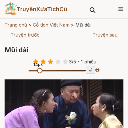
TruyệnXưaTíchCũ
Trang chủ
>
Cổ tích Việt Nam
>
Mũi dài
← Truyện trước
Truyện sau →
Mũi dài
3
/
5
- 1
phiếu
14px
🖶
🌙