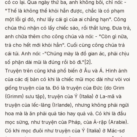
có co lại. Qua ngày thứ ba, anh không bôi, chỉ nói: -
"Thế là không thể khỏi hẳn được, chắc là có phạm
một lỗi gì đó, như lấy cái gì của ai chẳng hạn". Công
chúa thú nhận có lấy chiếc sáo, rồi thắt lưng. Đưa trả,
anh chữa thêm cho công chúa và nói: - "Còn gì nữa,
trả cho hết mới khỏi hẳn". Cuối cùng công chúa trả
cái túi. Anh nói: -"Chúng mày là đồ gian ác, phải chịu
số phận dài mũi là đúng rồi bỏ đi."[2].
Truyện trên cũng khá phổ biến ở Âu và Á. Hình ảnh
của các dị bản có khi là chiếc mũi mọc dài như vòi voi
giống truyện của ta. Đó là truyện của Đức (do Grim
(Grimm) sưu tập), truyện của Ý (Italia) ở La-mã và
truyện của Iếc-lăng (Irlande), nhưng không phải ngửi
hoa mà là ăn phải quả táo hay quả vả. Có khi là đầu
mọc sừng, như truyện của Pháp, của Ả-rập (Arabie).
Có khi mọc đuôi như truyện của Ý (Italia) ở Mác-sơ