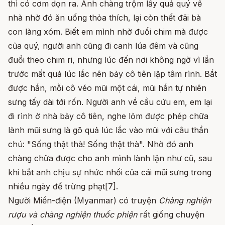
thì có cơm dọn ra. Anh chàng trộm lấy quả quý về
nhà nhờ đó ăn uống thỏa thích, lại còn thết đãi bà
con làng xóm. Biết em mình nhờ đuổi chim mà được
của quý, người anh cũng đi canh lúa đêm và cũng
đuổi theo chim ri, nhưng lúc đến nơi không ngờ vì lần
trước mất quả lúc lắc nên bảy cô tiên lập tâm rình. Bắt
được hắn, mỗi cô véo mũi một cái, mũi hắn tự nhiên
sưng tấy dài tới rốn. Người anh về cầu cứu em, em lại
đi rình ở nhà bảy cô tiên, nghe lỏm được phép chữa
lành mũi sưng là gõ quả lúc lắc vào mũi với câu thần
chú: "Sống thật thà! Sống thật thà". Nhờ đó anh
chàng chữa được cho anh mình lành lặn như cũ, sau
khi bắt anh chịu sự nhức nhối của cái mũi sưng trong
nhiều ngày để trừng phạt[7].
Người Miến-điện (Myanmar) có truyện
Chàng nghiện
rượu và chàng nghiện thuốc phiện
rất giống chuyện