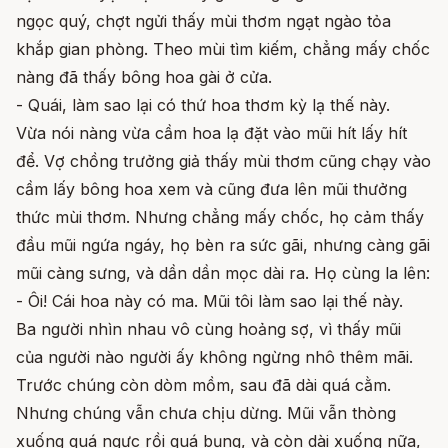
ngọc quý, chợt ngửi thấy mùi thơm ngạt ngào tỏa
khắp gian phòng. Theo mùi tìm kiếm, chẳng mấy chốc
nàng đã thấy bông hoa gài ở cửa.
- Quái, làm sao lại có thứ hoa thơm kỳ lạ thế này.
Vừa nói nàng vừa cầm hoa lạ đặt vào mũi hít lấy hít
để. Vợ chồng trưởng giả thấy mùi thơm cũng chạy vào
cầm lấy bông hoa xem và cũng đưa lên mũi thưởng
thức mùi thơm. Nhưng chẳng mấy chốc, họ cảm thấy
đầu mũi ngứa ngáy, họ bèn ra sức gãi, nhưng càng gãi
mũi càng sưng, và dần dần mọc dài ra. Họ cùng la lên:
- Ôi! Cái hoa này có ma. Mũi tôi làm sao lại thế này.
Ba người nhìn nhau vô cùng hoảng sợ, vì thấy mũi
của người nào người ấy không ngừng nhô thêm mãi.
Trước chúng còn dòm mồm, sau đã dài quá cằm.
Nhưng chúng vẫn chưa chịu dừng. Mũi vẫn thòng
xuống quá ngực rồi quá bụng, và còn dài xuống nữa,