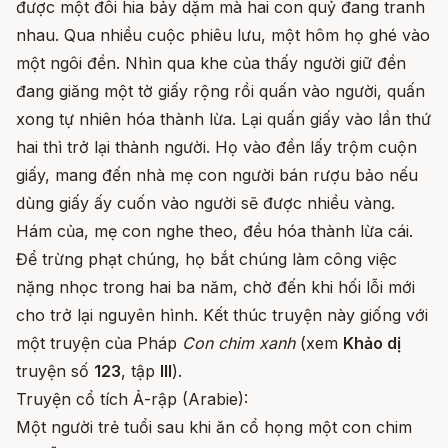
được một đôi hia bảy dặm mà hai con quỷ đang tranh
nhau. Qua nhiều cuộc phiêu lưu, một hôm họ ghé vào
một ngôi đền. Nhìn qua khe của thấy người giữ đền
đang giăng một tờ giấy rộng rồi quấn vào người, quấn
xong tự nhiên hóa thành lừa. Lại quấn giấy vào lần thứ
hai thì trở lại thành người. Họ vào đền lấy trộm cuộn
giấy, mang đến nhà mẹ con người bán rượu bảo nếu
dùng giấy ấy cuốn vào người sẽ được nhiều vàng.
Hám của, mẹ con nghe theo, đều hóa thành lừa cái.
Để trừng phạt chúng, họ bắt chúng làm công việc
nặng nhọc trong hai ba năm, chờ đến khi hối lỗi mới
cho trở lại nguyên hình. Kết thúc truyện này giống với
một truyện của Pháp
Con chim xanh
(xem
Khảo dị
truyện số
123
, tập
III
).
Truyện cổ tích Ả-rập (Arabie):
Một người trẻ tuổi sau khi ăn cổ họng một con chim