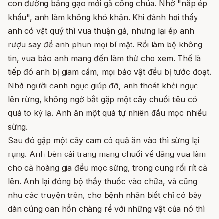
con đường bằng gạo mới gả công chúa. Nhờ "nắp ép
khẩu", anh làm không khó khăn. Khi đánh hơi thấy
anh có vật quý thì vua thuận gả, nhưng lại ép anh
rượu say để anh phun mọi bí mật. Rồi làm bộ không
tin, vua bảo anh mang đến làm thử cho xem. Thế là
tiếp đó anh bị giam cầm, mọi bảo vật đều bị tước đoạt.
Nhờ người canh ngục giúp đỡ, anh thoát khỏi ngục
lên rừng, không ngờ bắt gặp một cây chuối tiêu có
quả to kỳ lạ. Anh ăn một quả tự nhiên đầu mọc nhiều
sừng.
Sau đó gặp một cây cam có quả ăn vào thì sừng lại
rụng. Anh bèn cải trang mang chuối về dâng vua làm
cho cả hoàng gia đều mọc sừng, trong cung rối rít cả
lên. Anh lại đóng bộ thầy thuốc vào chữa, và cũng
như các truyện trên, cho bệnh nhân biết chỉ có bày
dàn cúng oan hồn chàng rể với những vật của nó thì