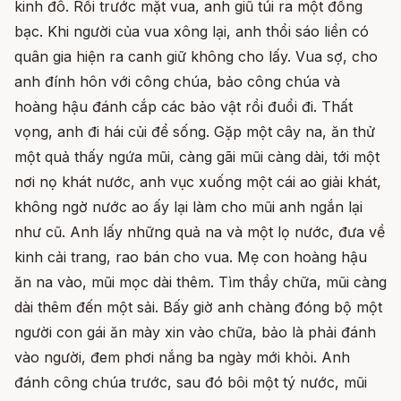
kinh đô. Rồi trước mặt vua, anh giũ túi ra một đống
bạc. Khi người của vua xông lại, anh thổi sáo liền có
quân gia hiện ra canh giữ không cho lấy. Vua sợ, cho
anh đính hôn với công chúa, bảo công chúa và
hoàng hậu đánh cắp các bảo vật rồi đuổi đi. Thất
vọng, anh đi hái củi để sống. Gặp một cây na, ăn thử
một quả thấy ngứa mũi, càng gãi mũi càng dài, tới một
nơi nọ khát nước, anh vục xuống một cái ao giải khát,
không ngờ nước ao ấy lại làm cho mũi anh ngắn lại
như cũ. Anh lấy những quả na và một lọ nước, đưa về
kinh cải trang, rao bán cho vua. Mẹ con hoàng hậu
ăn na vào, mũi mọc dài thêm. Tìm thầy chữa, mũi càng
dài thêm đến một sải. Bấy giờ anh chàng đóng bộ một
người con gái ăn mày xin vào chữa, bảo là phải đánh
vào người, đem phơi nắng ba ngày mới khỏi. Anh
đánh công chúa trước, sau đó bôi một tý nước, mũi