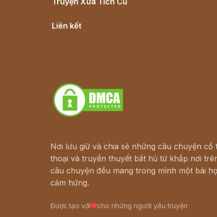
Truyện Xưa Tích Cũ
Cổ tích Việt Nam
Liên kết
Lịch vạn niên
Hà Nội cũ - Món ngon Hà Nội
Truyện kiếm hiệp - Ngôn tình
Download - Tải Miễn Phí
Nơi lưu giữ và chia sẻ những câu chuyện cổ t
thoại và truyền thuyết bất hủ từ khắp nơi trên
câu chuyện đều mang trong mình một bài họ
cảm hứng.
Được tạo với
cho những người yêu truyện