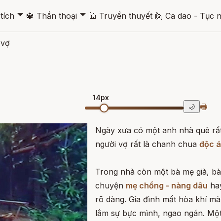
🞃
🞃
tích
🔱
Thần thoại
🕌
Truyền thuyết
🙋
Ca dao - Tục 
 vợ
14px
🖶
🌙
Ngày xưa có một anh nhà quê rất
người vợ rất là chanh chua
độc 
Trong nhà còn một bà mẹ già, bà 
chuyện
mẹ chồng - nàng dâu
hay
rõ dàng. Gia đình mất hòa khí m
lắm sự bực mình, ngao ngán. Một 