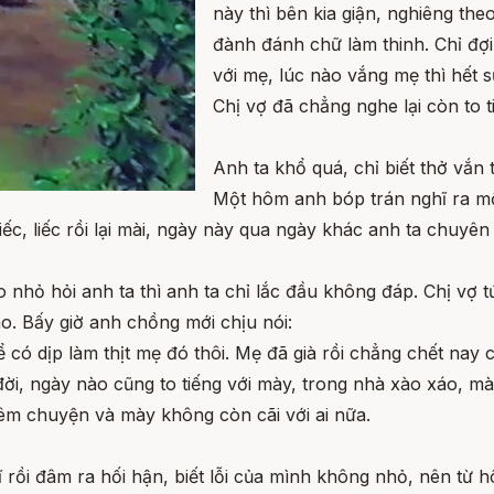
này thì bên kia giận, nghiêng the
đành đánh chữ làm thinh. Chỉ đợi 
với mẹ, lúc nào vắng mẹ thì hết
Chị vợ đã chẳng nghe lại còn to t
Anh ta khổ quá, chỉ biết thở vắn
Một hôm anh bóp trán nghĩ ra mộ
iếc, liếc rồi lại mài, ngày này qua ngày khác anh ta chuyên
o nhỏ hỏi anh ta thì anh ta chỉ lắc đầu không đáp. Chị vợ t
. Bấy giờ anh chồng mới chịu nói:
 có dịp làm thịt mẹ đó thôi. Mẹ đã già rồi chẳng chết nay c
đời, ngày nào cũng to tiếng với mày, trong nhà xào xáo, m
 êm chuyện và mày không còn cãi với ai nữa.
ĩ rồi đâm ra hối hận, biết lỗi của mình không nhỏ, nên từ