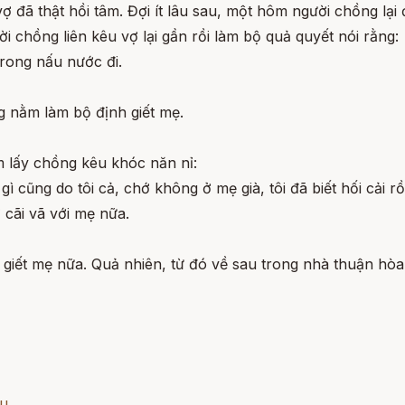
 thật hồi tâm. Đợi ít lâu sau, một hôm người chồng lại đe
i chồng liên kêu vợ lại gần rồi làm bộ quả quyết nói rằng:
trong nấu nước đi.
g nằm làm bộ định giết mẹ.
ôm lấy chồng kêu khóc năn nỉ:
 cũng do tôi cả, chớ không ở mẹ già, tôi đã biết hối cải rồi
 cãi vã với mẹ nữa.
h giết mẹ nữa. Quả nhiên, từ đó về sau trong nhà thuận hò
âu