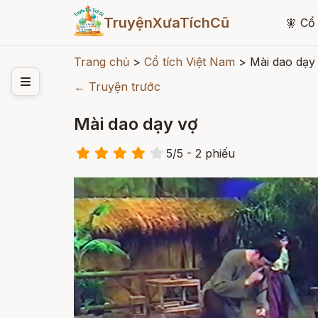
TruyệnXưaTíchCũ
🧚
Cổ 
Trang chủ
>
Cổ tích Việt Nam
>
Mài dao dạy
← Truyện trước
Mài dao dạy vợ
5
/
5
- 2
phiếu