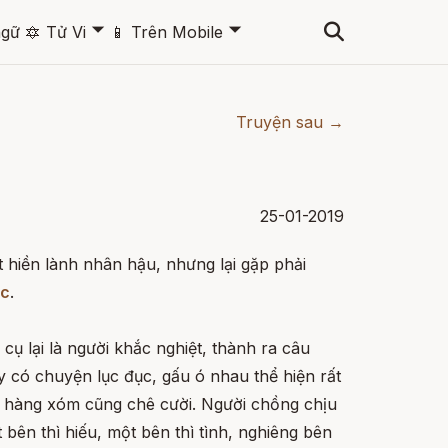
🞃
🞃
ngữ
🔯
Tử Vi
📱
Trên Mobile
Truyện sau →
25-01-2019
 hiền lành nhân hậu, nhưng lại gặp phải
ác
.
cụ lại là người khắc nghiệt, thành ra câu
 có chuyện lục đục, gấu ó nhau thể hiện rất
à hàng xóm cũng chê cười. Người chồng chịu
bên thì hiếu, một bên thì tình, nghiêng bên