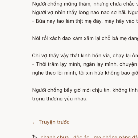
Người chồng mừng thầm, nhưng chưa chắc vợ đã
Người vợ nhìn thấy lòng nao nao sơ hãi. Ngườ
- Bữa nay tao làm thịt mẹ đây, mày hãy vào 
Nói rồi xách dao xăm xăm lại chỗ bà mẹ đan
Chị vợ thấy vậy thất kinh hồn vía, chạy lại 
- Thôi trăm lạy mình, ngàn lạy mình, chuyện gì
nghe theo lời mình, tôi xin hứa không bao giờ
Người chồng bấy giờ mới chịu tin, không tín
trọng thương yêu nhau.
← Truyện trước
🏷
chanh chua
,
độc ác
,
mẹ chồng nàng d