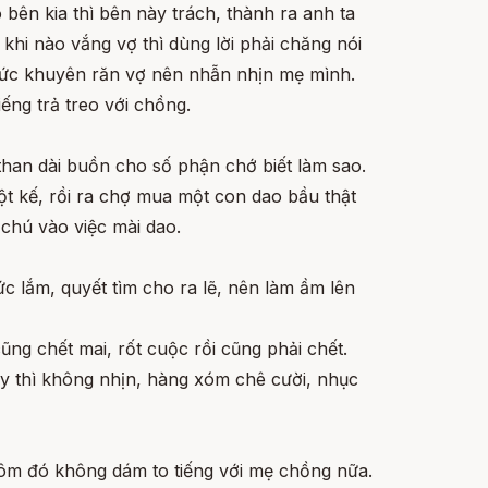
o bên kia thì bên này trách, thành ra anh ta
khi nào vắng vợ thì dùng lời phải chăng nói
 sức khuyên răn vợ nên nhẫn nhịn mẹ mình.
iếng trả treo với chồng.
 than dài buồn cho số phận chớ biết làm sao.
t kế, rồi ra chợ mua một con dao bầu thật
 chú vào việc mài dao.
ức lắm, quyết tìm cho ra lẽ, nên làm ầm lên
ũng chết mai, rốt cuộc rồi cũng phải chết.
ày thì không nhịn, hàng xóm chê cười, nhục
 hôm đó không dám to tiếng với mẹ chồng nữa.