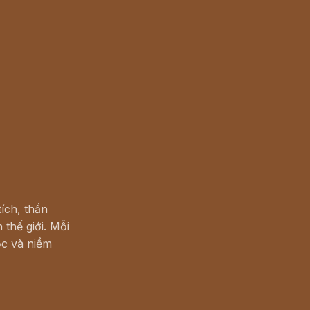
ích, thần
 thế giới. Mỗi
c và niềm