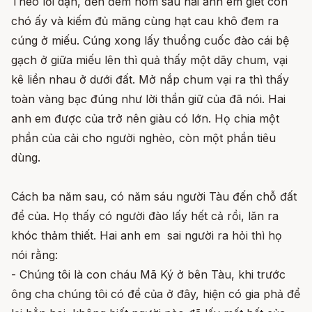
Theo lời dặn, đến đêm hôm sau hai anh em giết con
chó ấy và kiếm đủ măng cùng hạt cau khô đem ra
cúng ở miếu. Cúng xong lấy thuổng cuốc đào cái bệ
gạch ở giữa miếu lên thì quả thấy một dãy chum, vại
kê liền nhau ở dưới đất. Mở nắp chum vại ra thì thấy
toàn vàng bạc đúng như lời thần giữ của đã nói. Hai
anh em được của trở nên giàu có lớn. Họ chia một
phần của cải cho người nghèo, còn một phần tiêu
dùng.
Cách ba năm sau, có năm sáu người Tàu đến chỗ đất
để của. Họ thấy có người đào lấy hết cả rồi, lăn ra
khóc thảm thiết. Hai anh em sai người ra hỏi thì họ
nói rằng:
- Chúng tôi là con cháu Mã Ký ở bên Tàu, khi trước
ông cha chúng tôi có để của ở đây, hiện có gia phả để