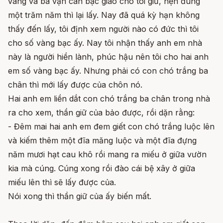
vàng và ba vạn cân bạc giao cho tôi giữ, hẹn đúng
một trăm năm thì lại lấy. Nay đã quá kỳ hạn không
thấy đến lấy, tôi định xem người nào có đức thì tôi
cho số vàng bạc ấy. Nay tôi nhận thấy anh em nhà
này là người hiền lành, phúc hậu nên tôi cho hai anh
em số vàng bạc ấy. Nhưng phải có con chó trắng ba
chân thì mới lấy được của chôn nó.
Hai anh em liền dắt con chó trắng ba chân trong nhà
ra cho xem, thần giữ của bảo được, rồi dặn rằng:
- Đêm mai hai anh em đem giết con chó trắng luộc lên
và kiếm thêm một đĩa măng luộc và một đĩa đựng
năm mươi hạt cau khô rồi mang ra miếu ở giữa vườn
kia mà cúng. Cúng xong rồi đào cái bệ xây ở giữa
miếu lên thì sẽ lấy được của.
Nói xong thì thần giữ của ấy biến mất.