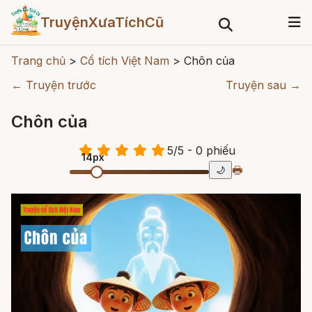
TruyệnXưaTíchCũ
Trang chủ
>
Cổ tích Việt Nam
>
Chôn của
← Truyện trước
Truyện sau →
Chôn của
5
/
5
- 0
phiếu
14px
🖶
🌙