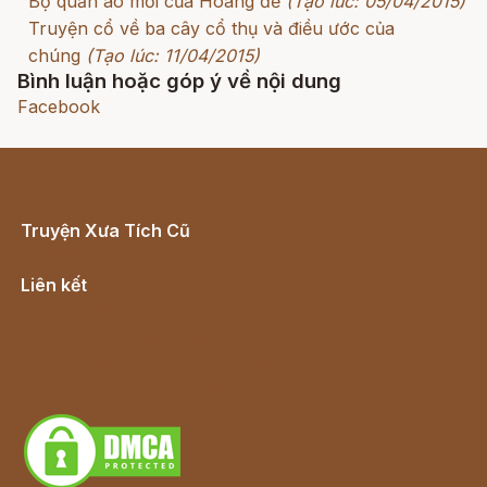
Bộ quần áo mới của Hoàng đế
(Tạo lúc: 05/04/2015)
Truyện cổ về ba cây cổ thụ và điều ước của
chúng
(Tạo lúc: 11/04/2015)
Bình luận hoặc góp ý về nội dung
Facebook
Truyện Xưa Tích Cũ
Cổ tích Việt Nam
Liên kết
Lịch vạn niên
Hà Nội cũ - Món ngon Hà Nội
Truyện kiếm hiệp - Ngôn tình
Download - Tải Miễn Phí