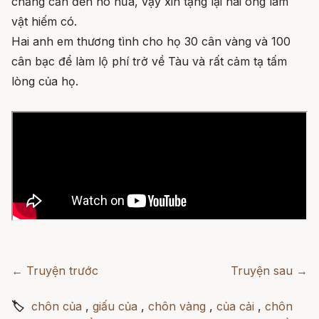
chẳng cần đến nó nữa, vậy xin tặng lại hai ông làm
vật hiếm có.
Hai anh em thương tình cho họ 30 cân vàng và 100
cân bạc để làm lộ phí trở về Tàu và rất cảm tạ tấm
lòng của họ.
← Truyện trước
Truyện sau →
🏷
chôn của
,
giấu của
,
chôn vàng
,
của cải
,
chôn