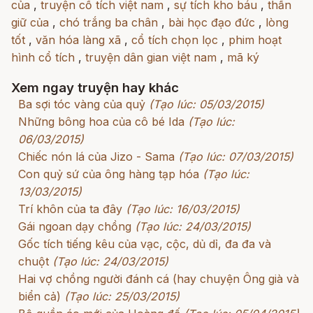
của
,
truyện cổ tích việt nam
,
sự tích kho báu
,
thần
giữ của
,
chó trắng ba chân
,
bài học đạo đức
,
lòng
tốt
,
văn hóa làng xã
,
cổ tích chọn lọc
,
phim hoạt
hình cổ tích
,
truyện dân gian việt nam
,
mã ký
Xem ngay truyện hay khác
Ba sợi tóc vàng của quỷ
(Tạo lúc: 05/03/2015)
Những bông hoa của cô bé Ida
(Tạo lúc:
06/03/2015)
Chiếc nón lá của Jizo - Sama
(Tạo lúc: 07/03/2015)
Con quỷ sứ của ông hàng tạp hóa
(Tạo lúc:
13/03/2015)
Trí khôn của ta đây
(Tạo lúc: 16/03/2015)
Gái ngoan dạy chồng
(Tạo lúc: 24/03/2015)
Gốc tích tiếng kêu của vạc, cộc, dủ dỉ, đa đa và
chuột
(Tạo lúc: 24/03/2015)
Hai vợ chồng người đánh cá (hay chuyện Ông già và
biển cả)
(Tạo lúc: 25/03/2015)