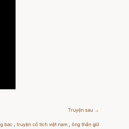
Truyện sau →
ng bac
,
truyện cổ tích việt nam
,
ông thần giữ