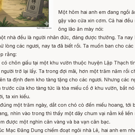
Một hôm hai anh em đang ngồi ă
gậy vào cửa xin cơm. Cả hai đề
ông lão ăn mày nói:
 một nhà đều là người nhân đức, đáng được thưởng. Ta nay
 lòng các ngươi, nay ta đã biết rồi. Ta muốn ban cho các
ếp rằng:
, có chôn giấu tại một khu vườn thuộc huyện Lập Thạch t
gười trở lại lấy. Ta trong đợi mãi, hơn một trăm năm rồi c
n ta định đem kho tàng tặng cho các ngươi. Nhưng các ng
trước cửa kho tàng tức là tòa miếu cổ ở khu vườn, bắt nó 
, ta xin kiếu.
i đúng một trăm ngày, dắt con chó cò đến miếu hoang, tới bê
oang, nhìn vào trong thì thấy một dãy chum vại nằm kề li
ếm được một nghìn cân vàng và ba vạn cân bạc.
 lúc Mạc Đăng Dung chiếm đoạt ngôi nhà Lê, hai anh em nh