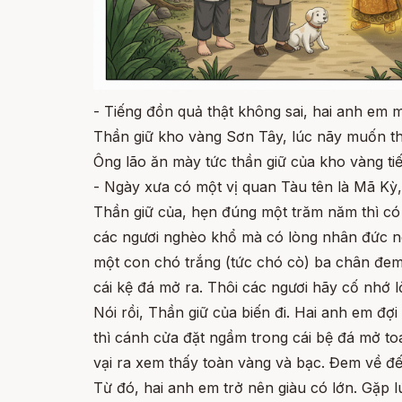
- Tiếng đồn quả thật không sai, hai anh em
Thần giữ kho vàng Sơn Tây, lúc nãy muốn thử
Ông lão ăn mày tức thần giữ của kho vàng ti
- Ngày xưa có một vị quan Tàu tên là Mã Kỳ
Thần giữ của, hẹn đúng một trăm năm thì có n
các ngươi nghèo khổ mà có lòng nhân đức nê
một con chó trắng (tức chó cò) ba chân đem 
cái kệ đá mở ra. Thôi các ngươi hãy cố nhớ lời
Nói rồi, Thần giữ của biến đi. Hai anh em đợ
thì cánh cửa đặt ngầm trong cái bệ đá mở t
vại ra xem thấy toàn vàng và bạc. Đem về đ
Từ đó, hai anh em trở nên giàu có lớn. Gặp