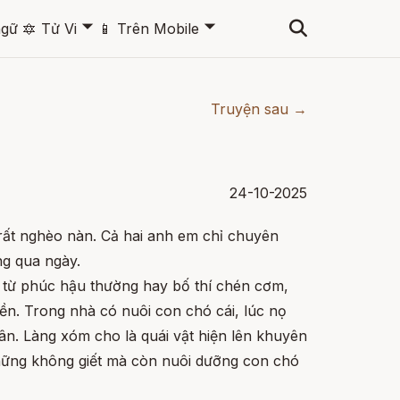
🞃
🞃
ngữ
🔯
Tử Vi
📱
Trên Mobile
Truyện sau →
24-10-2025
rất nghèo nàn. Cả hai anh em chỉ chuyên
ng qua ngày.
 từ phúc hậu thường hay bố thí chén cơm,
ền. Trong nhà có nuôi con chó cái, lúc nọ
ân. Làng xóm cho là quái vật hiện lên khuyên
hững không giết mà còn nuôi dưỡng con chó