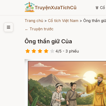
TruyệnXưaTíchCũ
🧚
Cổ 
Trang chủ
>
Cổ tích Việt Nam
>
Ông thần gi
← Truyện trước
Ông thần giữ Của
4
/
5
- 3
phiếu