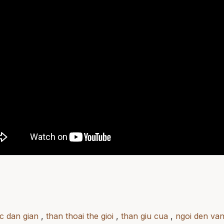
c dan gian
,
than thoai the gioi
,
than giu cua
,
ngoi den va