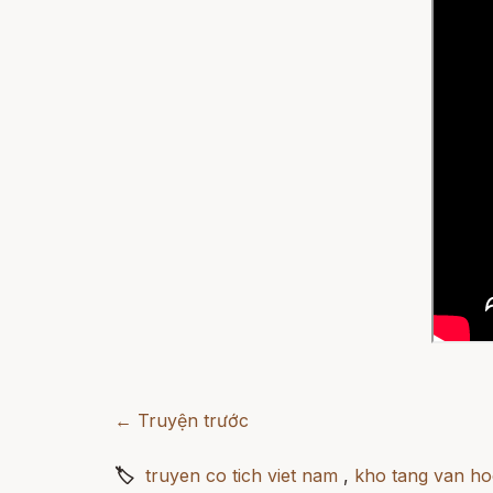
← Truyện trước
🏷
truyen co tich viet nam
,
kho tang van ho