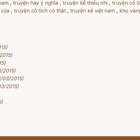
 nam
,
truyện hay ý nghĩa
,
truyện kể thiếu nhi
,
truyện cổ t
 của
,
truyện cổ tích có thật
,
truyện kể việt nam
,
kho vàng
015)
2015)
15)
3/2015)
6/03/2015)
03/2015)
5)