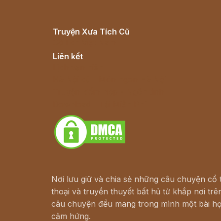
Truyện Xưa Tích Cũ
Cổ tích Việt Nam
Liên kết
Lịch vạn niên
Hà Nội cũ - Món ngon Hà Nội
Truyện kiếm hiệp - Ngôn tình
Download - Tải Miễn Phí
Nơi lưu giữ và chia sẻ những câu chuyện cổ t
thoại và truyền thuyết bất hủ từ khắp nơi trên
câu chuyện đều mang trong mình một bài họ
cảm hứng.