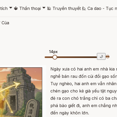
🞃
🞃
tích
🔱
Thần thoại
🕌
Truyền thuyết
🙋
Ca dao - Tục 
ữ Của
14px
🖶
🌙
Ngày xưa có hai anh em nhà kia 
nghề bán rau đốn củi đổi gạo số
Tuy nghèo, hai anh em vẫn nhân
chén gạo cho kẻ già yếu tật nguy
đẻ ra con chó trắng chỉ có ba ch
phá bảo giết đi, anh em chẳng n
đến ngày khôn lớn.