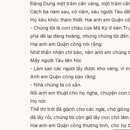
Đăng Dung một trăm cân vàng, một trăm cân
Cách ba năm sau, có năm, sáu người Tàu dắt
Họ kêu khóc thảm thiết. Hai anh em Quận côn
- Chúng tôi là con cháu của Mã Kỳ ở bên Tru
phả để lại đàng hoàng, nhưng chúng tôi đến đ
Hai anh em Quận công nói rằng:
Nhờ thần nhân chỉ bảo, nên anh em chúng t
Mấy người Tàu liền hỏi:
- Làm sao các ngươi lấy được kho vàng, vì
Anh em Quận công bảo rằng:
- Nhà chúng ta có sẵn.
Rồi anh em thuật cho họ nghe, chuyện con c
Họ nói:
Thế thì trời đã giành cho các ngài, chớ giố
đã lấy rồi, chúng tôi còn giữ lấy con chó làm
Hai anh em Quận công thương tình, cho họ b