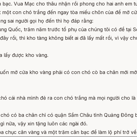
 bạc. Vua Mạc cho thâu nhận rồi phong cho hai anh em t
 một con chó trắng đến ngay tòa miếu chôn của để mở cửa
g sai người gọi họ đến thì họ đáp rằng:
ng Quốc, trăm năm trước tổ phụ của chúng tôi có để tại S
ây rồi, thì kho tàng không biết ai đã lấy mất rồi, vì vậy 
a lấy được kho vàng.
 muốn mở cửa kho vàng phải có con chó cò ba chân mới mở
hó cái nhà mình đẻ ra con chó trắng mà mọi người cho là 
ng chó có ba chân chỉ có quận Sầm Châu tỉnh Quảng Đông b
 gì nữa, vậy xin tặng luôn các ngài đó.
a chục cân vàng và một trăm cân bạc để làm lộ phí trở về