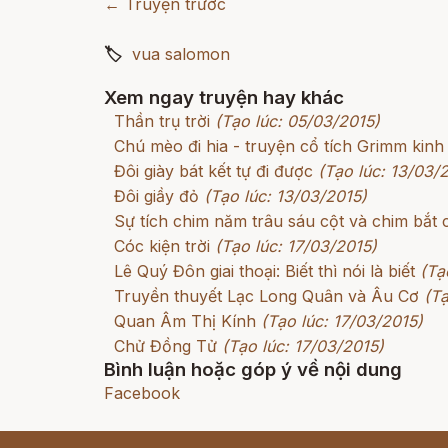
← Truyện trước
🏷
vua salomon
Xem ngay truyện hay khác
Thần trụ trời
(Tạo lúc: 05/03/2015)
Chú mèo đi hia - truyện cổ tích Grimm kinh
Đôi giày bát kết tự đi được
(Tạo lúc: 13/03/
Đôi giầy đỏ
(Tạo lúc: 13/03/2015)
Sự tích chim năm trâu sáu cột và chim bắt c
Cóc kiện trời
(Tạo lúc: 17/03/2015)
Lê Quý Đôn giai thoại: Biết thì nói là biết
(Tạ
Truyền thuyết Lạc Long Quân và Âu Cơ
(Tạ
Quan Âm Thị Kính
(Tạo lúc: 17/03/2015)
Chử Đồng Tử
(Tạo lúc: 17/03/2015)
Bình luận hoặc góp ý về nội dung
Facebook