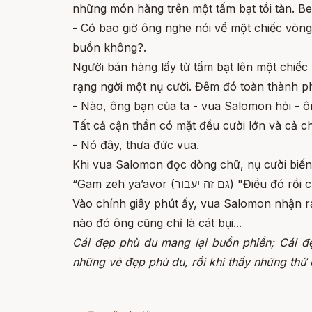
những món hàng trên một tấm bạt tồi tàn. Be
- Có bao giờ ông nghe nói về một chiếc vòn
buồn không?.
Người bán hàng lấy từ tấm bạt lên một chiế
rạng ngời một nụ cười. Đêm đó toàn thành p
- Nào, ông bạn của ta - vua Salomon hỏi - ô
Tất cả cận thần có mặt đều cười lớn và cả c
- Nó đây, thưa đức vua.
Khi vua Salomon đọc dòng chữ, nụ cười biến
“Gam zeh ya’avor (גם זה יעבור) "
Vào chính giây phút ấy, vua Salomon nhận ra
nào đó ông cũng chỉ là cát bụi...
Cái đẹp phù du mang lại buồn phiền;
Cái đ
những vẻ đẹp phù du, rồi khi thấy những thứ 