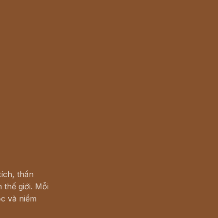
ích, thần
 thế giới. Mỗi
c và niềm