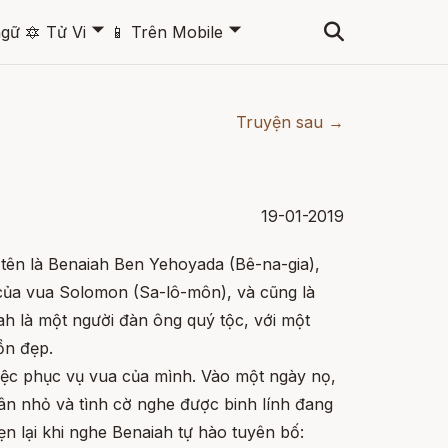
🞃
🞃
ngữ
🔯
Tử Vi
📱
Trên Mobile
Truyện sau →
19-01-2019
tên là Benaiah Ben Yehoyada (Bê-na-gia),
 của vua Solomon (Sa-lô-môn), và cũng là
ah là một người đàn ông quý tộc, với một
ồn đẹp.
việc phục vụ vua của mình. Vào một ngày nọ,
n nhỏ và tình cờ nghe được binh lính đang
n lại khi nghe Benaiah tự hào tuyên bố: