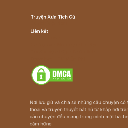
Truyện Xưa Tích Cũ
Cổ tích Việt Nam
Liên kết
Lịch vạn niên
Hà Nội cũ - Món ngon Hà Nội
Truyện kiếm hiệp - Ngôn tình
Download - Tải Miễn Phí
Nơi lưu giữ và chia sẻ những câu chuyện cổ t
thoại và truyền thuyết bất hủ từ khắp nơi trên
câu chuyện đều mang trong mình một bài họ
cảm hứng.