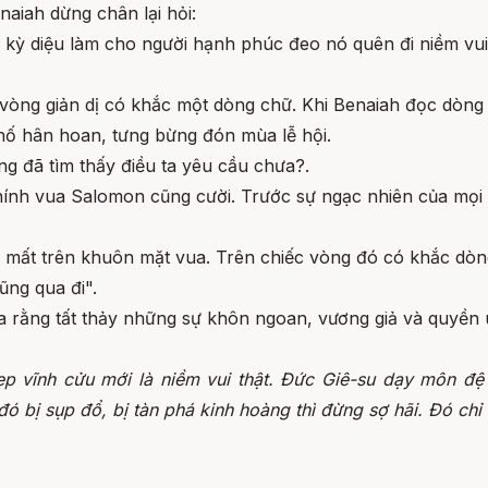
naiah dừng chân lại hỏi:
g kỳ diệu làm cho người hạnh phúc đeo nó quên đi niềm vu
c vòng giản dị có khắc một dòng chữ. Khi Benaiah đọc dòn
hố hân hoan, tưng bừng đón mùa lễ hội.
ng đã tìm thấy điều ta yêu cầu chưa?.
hính vua Salomon cũng cười. Trước sự ngạc nhiên của mọi 
 mất trên khuôn mặt vua. Trên chiếc vòng đó có khắc dòn
Điều đó rồi cũng qua đi".
 rằng tất thảy những sự khôn ngoan, vương giả và quyền u
ẹp vĩnh cửu mới là niềm vui thật. Đức Giê-su dạy môn đệ
đó bị sụp đổ, bị tàn phá kinh hoàng thì đừng sợ hãi. Đó chỉ