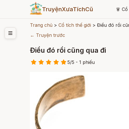
TruyệnXưaTíchCũ
🧚
Cổ 
Trang chủ
>
Cổ tích thế giới
>
Điều đó rồi cũ
← Truyện trước
Điều đó rồi cũng qua đi
5
/
5
- 1
phiếu