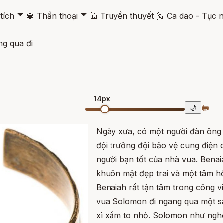
🞃
🞃
tích
🔱
Thần thoại
🕌
Truyền thuyết
🙋
Ca dao - Tục 
ng qua đi
14px
🖶
🌙
Ngày xưa, có một người đàn ông 
đội trưởng đội bảo vệ cung điện
người bạn tốt của nhà vua. Benai
khuôn mặt đẹp trai và một tâm h
Benaiah rất tận tâm trong công 
vua Solomon đi ngang qua một sâ
xì xầm to nhỏ. Solomon như nghẹ