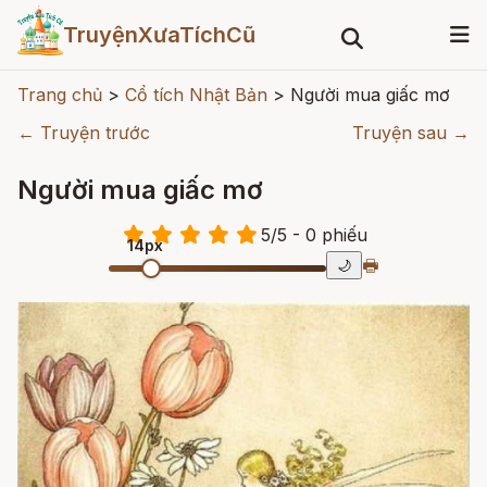
TruyệnXưaTíchCũ
Trang chủ
>
Cổ tích Nhật Bản
>
Người mua giấc mơ
← Truyện trước
Truyện sau →
Người mua giấc mơ
5
/
5
- 0
phiếu
14px
🖶
🌙