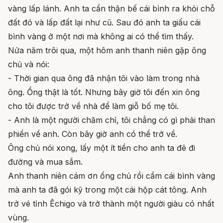
vàng lấp lánh. Anh ta cẩn thận bế cái bình ra khỏi chỗ
đất đó và lấp đất lại như cũ. Sau đó anh ta giấu cái
bình vàng ở một nơi mà không ai có thể tìm thấy.
Nửa năm trôi qua, một hôm anh thanh niên gặp ông
chủ và nói:
- Thời gian qua ông đã nhận tôi vào làm trong nhà
ông. Ồng thật là tốt. Nhưng bây giờ tôi đến xin ông
cho tôi được trở về nhà để làm giỗ bố mẹ tôi.
- Anh là một người chăm chỉ, tôi chẳng có gì phải than
phiền về anh. Còn bây giờ anh có thể trở về.
Ông chủ nói xong, lấy một ít tiền cho anh ta đê đi
đường và mua sắm.
Anh thanh niên cám ơn ổng chủ rồi cầm cái bình vàng
mà anh ta đã gói kỹ trong một cái hộp cát tông. Anh
trở vé tỉnh Êchigo và trở thành một người giàu có nhất
vùng.