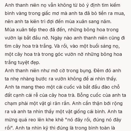
Anh thanh niên nọ vẫn không từ bỏ ý định tìm kiếm
bình vàng trong giấc mơ mà anh ta đã bỏ tiền ra mua,
nên anh ta kiên trì đợi đến mùa xuân sang năm.
Mùa xuân tiếp theo đã đến, những bông hoa trong
vườn lại bắt đầu nở. Ngày nào anh thanh niên cũng đi
tìm cây hoa trà trắng. Và rồi, vào một buổi sáng nọ,
một cây hoa trà trong góc vườn nở những bông hoa
trắng tuyệt đẹp.
Anh thanh niên như mở cờ trong bụng. Đêm đó anh
ta nhẹ nhàng bước ra vườn không để ai nhìn thấy.
Anh ta mang theo một cái cuốc và bắt đầu đào chỗ
đất cạnh cái rễ của cây hoa trà. Bỗng cuốc của anh ta
chạm phải một vật gì răn rắn. Anh cẩn thận bới rộng
ra và anh ta nhìn thấy một vật giống cái bình. Anh ta
mừng quá reo lên khe khẽ "nó đây rồi, đúng nó đây
rồi". Anh ta nhìn kỹ thì đúng là trong bình toàn là