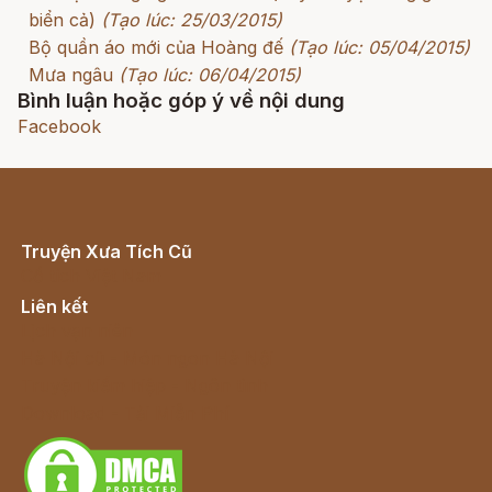
biển cả)
(Tạo lúc: 25/03/2015)
Bộ quần áo mới của Hoàng đế
(Tạo lúc: 05/04/2015)
Mưa ngâu
(Tạo lúc: 06/04/2015)
Bình luận hoặc góp ý về nội dung
Facebook
Truyện Xưa Tích Cũ
Cổ tích Việt Nam
Liên kết
Lịch vạn niên
Hà Nội cũ - Món ngon Hà Nội
Truyện kiếm hiệp - Ngôn tình
Download - Tải Miễn Phí