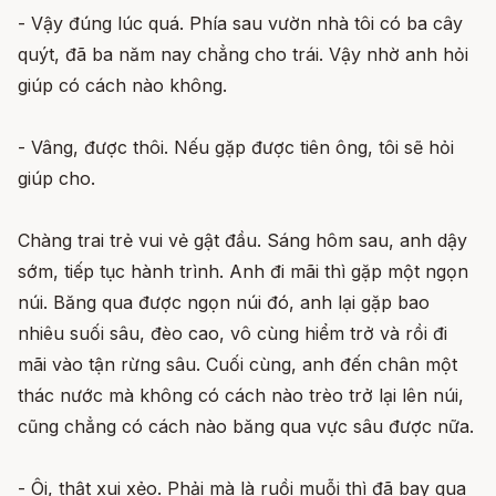
- Vậy đúng lúc quá. Phía sau vườn nhà tôi có ba cây
quýt, đã ba năm nay chẳng cho trái. Vậy nhờ anh hỏi
giúp có cách nào không.
- Vâng, được thôi. Nếu gặp được tiên ông, tôi sẽ hỏi
giúp cho.
Chàng trai trẻ vui vẻ gật đầu. Sáng hôm sau, anh dậy
sớm, tiếp tục hành trình. Anh đi mãi thì gặp một ngọn
núi. Băng qua được ngọn núi đó, anh lại gặp bao
nhiêu suối sâu, đèo cao, vô cùng hiểm trở và rồi đi
mãi vào tận rừng sâu. Cuối cùng, anh đến chân một
thác nước mà không có cách nào trèo trở lại lên núi,
cũng chẳng có cách nào băng qua vực sâu được nữa.
- Ôi, thật xui xẻo. Phải mà là ruồi muỗi thì đã bay qua