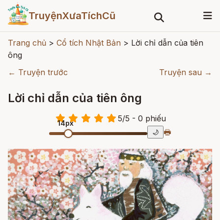
TruyệnXưaTíchCũ
Trang chủ
>
Cổ tích Nhật Bản
>
Lời chỉ dẫn của tiên
ông
← Truyện trước
Truyện sau →
Lời chỉ dẫn của tiên ông
5
/
5
- 0
phiếu
14px
🖶
🌙