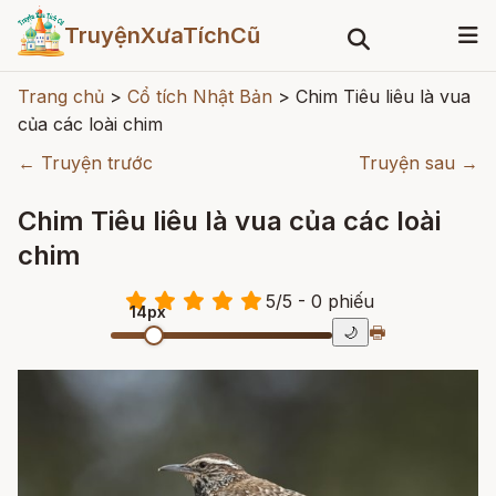
TruyệnXưaTíchCũ
Trang chủ
>
Cổ tích Nhật Bản
>
Chim Tiêu liêu là vua
của các loài chim
← Truyện trước
Truyện sau →
Chim Tiêu liêu là vua của các loài
chim
5
/
5
- 0
phiếu
14px
🖶
🌙