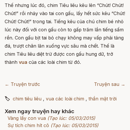
Thế nhưng lúc đó, chim Tiêu liêu kêu lên “Chút! Chút!
Chút!” rồi nhảy vào tai con gấu, lấy hết sức kêu “Chút!
Chút! Chút!” trong tai. Tiếng kêu của chú chim bé nhỏ
lúc này đối với con gấu còn to gấp trăm lần tiếng sấm
rền. Con gấu bịt tai bỏ chạy không may vấp phải tảng
đá, trượt chân lăn xuống vực sâu mà chết. Thế là
chim Tiêu liêu diệt trừ được con gấu hung dữ, trở
thành
vua
của các loài chim từ đó.
← Truyện trước
Truyện sau →
🏷
chim tiêu liêu
,
vua các loài chim
,
thần mặt trời
Xem ngay truyện hay khác
Vàng lấy con vua
(Tạo lúc: 05/03/2015)
Sự tích chim hít cô
(Tạo lúc: 05/03/2015)