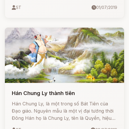
nóng giận và hay gắt gỏng, nhưng lại là người
ST
01/07/2019
nhân từ đối với những người nghèo khó, ốm
đau, bệnh tật, những người được ông giúp giảm
nhẹ nỗi phiền muộn của mình bằng một loại
thuốc đặc biệt lấy từ quả bầu của ông.
Hán Chung Ly thành tiên
Hán Chung Ly, là một trong số Bát Tiên của
Đạo giáo. Nguyên mẫu là một vị đại tướng thời
Đông Hán họ là Chung Ly, tên là Quyền, hiệu
Vân Phòng tử, bình sinh ông tự xưng là "Thiên