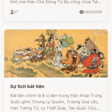
khố che thân Chử Đồng Tử lấy công chúa Tiên
Dung rồi cả hai vợ chồng học đạo mà thành
ST
04/01/2019
tiên.
Sự tích bát tiên
Bát tiên chính là 8 vị tiên trong thần thoại Trung
Quốc gồm: Chung Ly Quyền, Trương Quả Lão,
Hàn Tương Tử, Lý Thiết Quải, Tào Quốc Cữu,