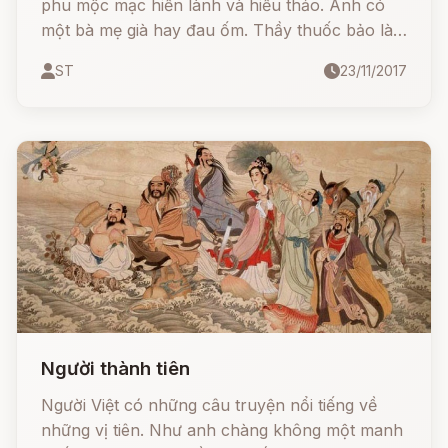
phu mộc mạc hiền lành và hiếu thảo. Anh có
một bà mẹ già hay đau ốm. Thầy thuốc bảo là
cần có sữa nai tẩm bổ, mới mong chữa lành
ST
23/11/2017
bệnh cho mẹ.
Người thành tiên
Người Việt có những câu truyện nổi tiếng về
những vị tiên. Như anh chàng không một manh