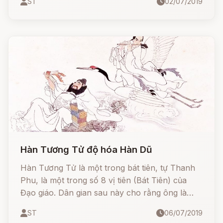
ST
02/07/2019
hạ đô tản Hán Chung Li Quyền".
Hàn Tương Tử độ hóa Hàn Dũ
Hàn Tương Tử là một trong bát tiên, tự Thanh
Phu, là một trong số 8 vị tiên (Bát Tiên) của
Đạo giáo. Dân gian sau này cho rằng ông là
cháu của Hàn Dũ thời Đường có tên gọi là Hàn
ST
06/07/2019
Tương (794-?). Tuy nhiên, giữa hai nhân vật