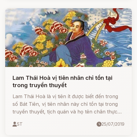
trướng rồi biến mất.
Lam Thái Hoà vị tiên nhân chỉ tồn tại
trong truyền thuyết
Lam Thái Hoà là vị tiên ít được biết đến trong
số Bát Tiên, vị tiên nhân này chỉ tồn tại trong
truyền thuyết, tịch quán và họ tên chân thực
của ông không thể tra cứu, có thuyết cho rắng
ST
25/07/2019
tiên là người sống vào thời những năm Khai
Nguyên - Thiên Bảo (713-756) của nhà Đường