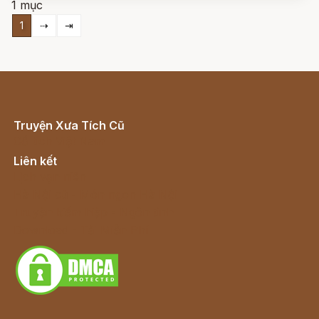
1 mục
(thời Đường Huyền Tông)
1
⇢
⇥
Truyện Xưa Tích Cũ
Cổ tích Việt Nam
Liên kết
Lịch vạn niên
Hà Nội cũ - Món ngon Hà Nội
Truyện kiếm hiệp - Ngôn tình
Download - Tải Miễn Phí