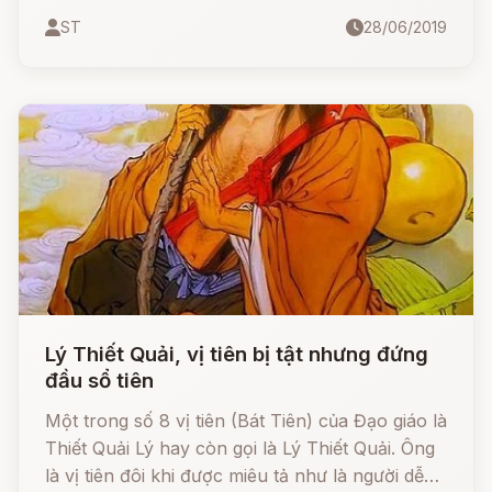
Lã Động Tân, Lam Thái Hoà, và Hà Tiên Cô.
ST
28/06/2019
Quyền năng của mỗi vị tiên này có thể chuyển
thành Pháp khí với khả năng trao cho sự sống
hoặc tiêu diệt ác quỷ. Bá Pháp khí gọi là "Ám
Bát Tiên".
Lý Thiết Quải, vị tiên bị tật nhưng đứng
đầu sổ tiên
Một trong số 8 vị tiên (Bát Tiên) của Đạo giáo là
Thiết Quải Lý hay còn gọi là Lý Thiết Quải. Ông
là vị tiên đôi khi được miêu tả như là người dễ