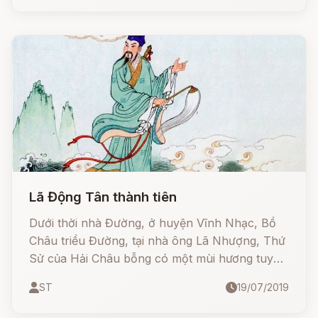
này vẫn có nhiều điểm bất đồng nên khó có
thể khẳng định Hàn Tương Tử là Hàn Tương,
bởi theo "Tân Đường thư, quyển 73 - Tể tướng
thế hệ biểu tam thượng" cùng "Hàn bàng mộ
chí minh" thì Hàn Tương làm quan tới đại lý
thừa, chẳng phải là thần tiên.
Lã Động Tân thành tiên
Dưới thời nhà Đường, ở huyện Vĩnh Nhạc, Bồ
Châu triều Đường, tại nhà ông Lã Nhượng, Thứ
Sử của Hải Châu bỗng có một mùi hương tuyệt
diệu lan tỏa khắp phòng, âm nhạc thiên đường
ST
19/07/2019
vang khắp không trung, lại có một con hạc
trắng từ trên trời hạ xuống, bay vào trong màn