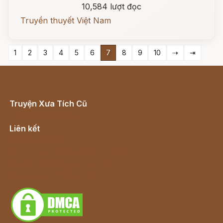
10,584 lượt đọc
Truyền thuyết Việt Nam
1
2
3
4
5
6
7
8
9
10
⇢
⇥
Truyện Xưa Tích Cũ
Cổ tích Việt Nam
Liên kết
Lịch vạn niên
Hà Nội cũ - Món ngon Hà Nội
Truyện kiếm hiệp - Ngôn tình
Download - Tải Miễn Phí