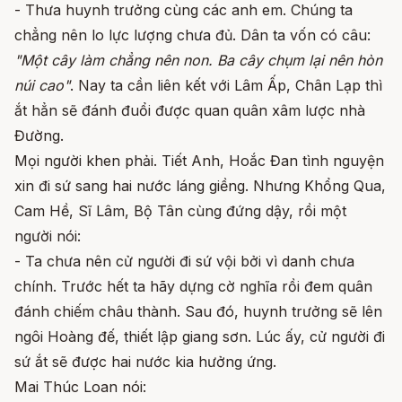
- Thưa huynh trưởng cùng các anh em. Chúng ta
chẳng nên lo lực lượng chưa đủ. Dân ta vốn có câu:
"Một cây làm chẳng nên non. Ba cây chụm lại nên hòn
núi cao"
. Nay ta cần liên kết với Lâm Ấp, Chân Lạp thì
ắt hẳn sẽ đánh đuổi được quan quân xâm lược nhà
Đường.
Mọi người khen phải. Tiết Anh, Hoắc Đan tình nguyện
xin đi sứ sang hai nước láng giềng. Nhưng Khổng Qua,
Cam Hề, Sĩ Lâm, Bộ Tân cùng đứng dậy, rồi một
người nói:
- Ta chưa nên cử người đi sứ vội bởi vì danh chưa
chính. Trước hết ta hãy dựng cờ nghĩa rồi đem quân
đánh chiếm châu thành. Sau đó, huynh trưởng sẽ lên
ngôi Hoàng đế, thiết lập giang sơn. Lúc ấy, cử người đi
sứ ắt sẽ được hai nước kia hưởng ứng.
Mai Thúc Loan nói: