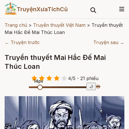
TruyệnXưaTíchCũ
Trang chủ
>
Truyền thuyết Việt Nam
>
Truyền thuyết
Mai Hắc Đế Mai Thúc Loan
← Truyện trước
Truyện sau →
Truyền thuyết Mai Hắc Đế Mai
Thúc Loan
4
/
5
- 21
phiếu
14px
🖶
🌙