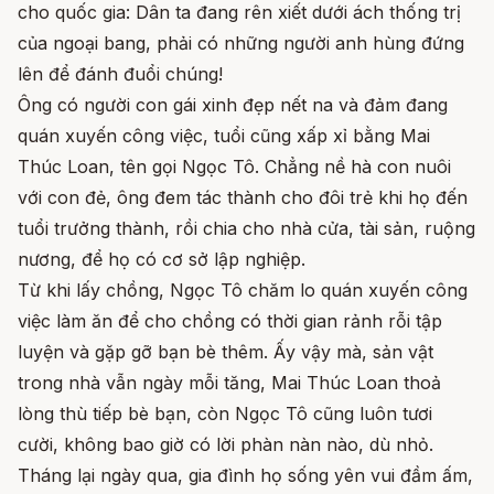
cho quốc gia: Dân ta đang rên xiết dưới ách thống trị
của ngoại bang, phải có những người anh hùng đứng
lên để đánh đuổi chúng!
Ông có người con gái xinh đẹp nết na và đảm đang
quán xuyến công việc, tuổi cũng xấp xỉ bằng Mai
Thúc Loan, tên gọi Ngọc Tô. Chẳng nề hà con nuôi
với con đẻ, ông đem tác thành cho đôi trẻ khi họ đến
tuổi trưởng thành, rồi chia cho nhà cửa, tài sản, ruộng
nương, để họ có cơ sở lập nghiệp.
Từ khi lấy chồng, Ngọc Tô chăm lo quán xuyến công
việc làm ăn để cho chồng có thời gian rảnh rỗi tập
luyện và gặp gỡ bạn bè thêm. Ấy vậy mà, sản vật
trong nhà vẫn ngày mỗi tăng, Mai Thúc Loan thoả
lòng thù tiếp bè bạn, còn Ngọc Tô cũng luôn tươi
cười, không bao giờ có lời phàn nàn nào, dù nhỏ.
Tháng lại ngày qua, gia đình họ sống yên vui đầm ấm,