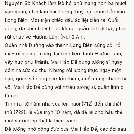
Nguyên Sở Khách làm Đô hộ phủ mang hơn ba mươi
vạn quân, chia làm hai đường thuỷ bộ, cùng tiến vào
Long Biên. Một trận chiếc đấu ác liệt diễn ra. Cuối
cùng, do chênh lệch lực lượng, quân ta thất bại, phải
rút chạy về Hương Lãm (Nghệ An).
Quân nhà Đường vào thành Long Biên củng cố, rồi
mấy năm sau, mang đại binh tiến đánh Hương Lãm,
vây bức phủ thành. Mai Hắc Đế cùng tướng sĩ ngày
đêm ra sức cố thủ. Nhưng rồi lương thực ngày một
cạn, quân số cũng hao tổn thêm, cuối cùng, thành bị
vỡ, Mai Hắc Đế cùng với nhiều tướng sĩ, quân lính bị
tử nạn.
Tính ra, từ năm nhà vua lên ngôi (712) đến khi thất
thủ (722), là vừa trọn 10 năm, đã để lại cho hậu thế
một sự nghiệp thật là hiển hách.
Để tưởng nhớ công đức của Mai Hắc Đế, các đời sau