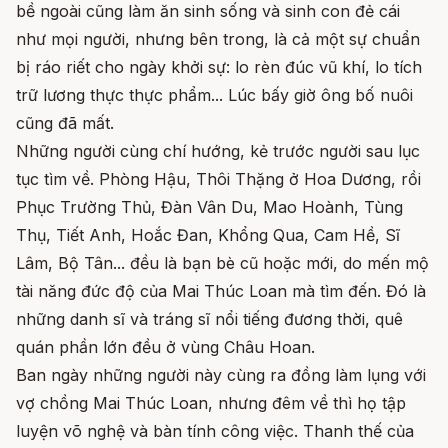
bề ngoài cũng làm ăn sinh sống và sinh con đẻ cái
như mọi người, nhưng bên trong, là cả một sự chuẩn
bị ráo riết cho ngày khởi sự: lo rèn đúc vũ khí, lo tích
trữ lương thực thực phẩm... Lúc bấy giờ ông bố nuôi
cũng đã mất.
Những người cùng chí hướng, kẻ trước người sau lục
tục tìm về. Phòng Hậu, Thôi Thặng ở Hoa Dương, rồi
Phục Trường Thủ, Đàn Vân Du, Mao Hoành, Tùng
Thụ, Tiết Anh, Hoắc Đan, Khổng Qua, Cam Hề, Sĩ
Lâm, Bộ Tân... đều là bạn bè cũ hoặc mới, do mến mộ
tài năng đức độ của Mai Thúc Loan mà tìm đến. Đó là
những danh sĩ và tráng sĩ nổi tiếng đương thời, quê
quán phần lớn đều ở vùng Châu Hoan.
Ban ngày những người này cùng ra đồng làm lụng với
vợ chồng Mai Thúc Loan, nhưng đêm về thì họ tập
luyện võ nghệ và bàn tính công việc. Thanh thế của