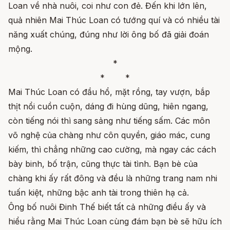
Loan về nhà nuôi, coi như con đẻ. Đến khi lớn lên,
quả nhiên Mai Thúc Loan có tướng quí và có nhiều tài
năng xuất chúng, đúng như lời ông bố đã giải đoán
mộng.
*
* *
Mai Thúc Loan có đầu hổ, mặt rồng, tay vượn, bắp
thịt nổi cuồn cuộn, dáng đi hùng dũng, hiên ngang,
còn tiếng nói thì sang sảng như tiếng sấm. Các môn
võ nghệ của chàng như côn quyền, giáo mác, cung
kiếm, thì chẳng những cao cường, mà ngay các cách
bày binh, bố trận, cũng thực tài tình. Bạn bè của
chàng khi ấy rất đông và đều là những trang nam nhi
tuấn kiệt, những bậc anh tài trong thiên hạ cả.
Ông bố nuôi Đinh Thế biết tất cả những điều ấy và
hiểu rằng Mai Thúc Loan cùng đám bạn bè sẽ hữu ích