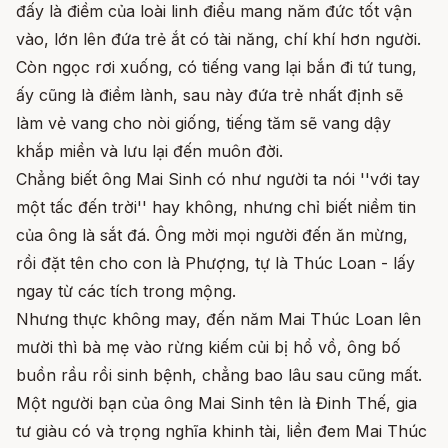
đấy là điềm của loài linh điểu mang năm đức tốt vận
vào, lớn lên đứa trẻ ắt có tài năng, chí khí hơn người.
Còn ngọc rơi xuống, có tiếng vang lại bắn đi tứ tung,
ấy cũng là điềm lành, sau này đứa trẻ nhất định sẽ
làm vẻ vang cho nòi giống, tiếng tăm sẽ vang dậy
khắp miền và lưu lại đến muôn đời.
Chẳng biết ông Mai Sinh có như người ta nói ''với tay
một tấc đến trời'' hay không, nhưng chỉ biết niềm tin
của ông là sắt đá. Ông mời mọi người đến ăn mừng,
rồi đặt tên cho con là Phượng, tự là Thúc Loan - lấy
ngay từ các tích trong mộng.
Nhưng thực không may, đến năm Mai Thúc Loan lên
mười thì bà mẹ vào rừng kiếm củi bị hổ vồ, ông bố
buồn rầu rồi sinh bệnh, chẳng bao lâu sau cũng mất.
Một người bạn của ông Mai Sinh tên là Đinh Thế, gia
tư giàu có và trọng nghĩa khinh tài, liền đem Mai Thúc