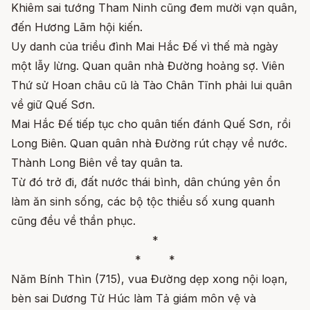
Khiêm sai tướng Tham Ninh cũng đem mười vạn quân,
đến Hương Lãm hội kiến.
Uy danh của triều đình Mai Hắc Đế vì thế mà ngày
một lẫy lừng. Quan quân nhà Đường hoảng sợ. Viên
Thứ sử Hoan châu cũ là Tào Chân Tĩnh phải lui quân
về giữ Quế Sơn.
Mai Hắc Đế tiếp tục cho quân tiến đánh Quế Sơn, rồi
Long Biên. Quan quân nhà Đường rút chạy về nước.
Thành Long Biên về tay quân ta.
Từ đó trở đi, đất nước thái bình, dân chúng yên ổn
làm ăn sinh sống, các bộ tộc thiểu số xung quanh
cũng đều về thần phục.
*
* *
Năm Bính Thìn (715), vua Đường dẹp xong nội loạn,
bèn sai Dương Tử Húc làm Tả giám môn vệ và