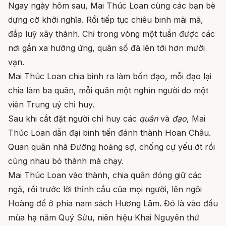
Ngay ngày hôm sau, Mai Thúc Loan cùng các bạn bè
dựng cờ khởi nghĩa. Rồi tiếp tục chiêu binh mãi mã,
đắp luỹ xây thành. Chỉ trong vòng một tuần được các
nơi gần xa hưởng ứng, quân số đã lên tới hơn mười
vạn.
Mai Thúc Loan chia binh ra làm bốn đạo, mỗi đạo lại
chia làm ba quân, mỗi quân một nghìn người do một
viên Trung uý chỉ huy.
Sau khi cắt đặt người chỉ huy các
quân
và
đạo
, Mai
Thúc Loan dẫn đại binh tiến đánh thành Hoan Châu.
Quan quân nhà Đường hoảng sợ, chống cự yếu ớt rồi
cùng nhau bỏ thành mà chạy.
Mai Thúc Loan vào thành, chia quân đóng giữ các
ngả, rồi trước lời thỉnh cầu của mọi người, lên ngôi
Hoàng đế ở phía nam sách Hương Lãm. Đó là vào đầu
mùa hạ năm Quý Sửu, niên hiệu Khai Nguyên thứ