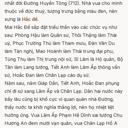
nhất đời Đường Huyền Tông (712). Nhà vua cho mình
thuộc về đức thuỷ, tượng trưng bằng màu đen, nên
xưng là
Hắc đế
.
Mai Hắc Đế sắp đặt triều thần vào các chức vụ như
sau: Phòng Hậu làm Quân sư, Thôi Thặng làm Thái
uý, Phục Trường Thủ làm Tham mưu, Đàn Vân Du
làm Tán nghị, Mao Hoành làm Thái trung đại phu,
Tùng Thụ làm Thị trung nội sử, Sĩ Lâm là Hộ quân, Bộ
Tân làm Lang tướng, Tiết Anh làm Lâm Ấp thông vấn
sứ, Hoắc Đan làm Chân Lạp cáo dụ sứ.
Năm sau, năm Giáp Dần, Tiết Anh, Hoắc Đan phụng
chỉ đi sứ sang Lâm Ấp và Chân Lạp. Dân hai nước này
bấy lâu cũng bị khổ cực vì quan quân nhà Đường,
thấy nước ta khởi nghĩa thắng lợi, nên họ nhiệt liệt
hưởng ứng. Vua Lâm Ấp Phạm Hề Dĩnh sai tướng Chu
Hương An đem mười vạn quân, vua Chân Lạp Hồ A