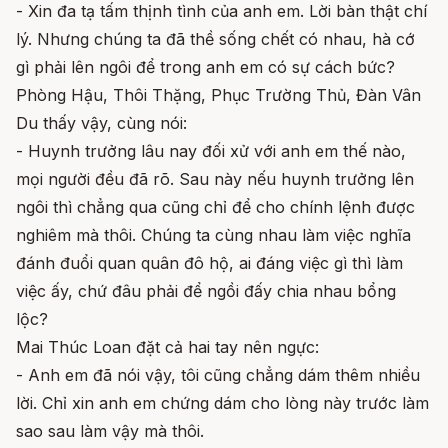
- Xin đa tạ tấm thịnh tình của anh em. Lời bàn thật chí
lý. Nhưng chúng ta đã thề sống chết có nhau, hà cớ
gì phải lên ngôi để trong anh em có sự cách bức?
Phòng Hậu, Thôi Thặng, Phục Trường Thủ, Đàn Vân
Du thấy vậy, cùng nói:
- Huynh trưởng lâu nay đối xử với anh em thế nào,
mọi người đều đã rõ. Sau này nếu huynh trưởng lên
ngôi thì chẳng qua cũng chỉ để cho chính lệnh được
nghiêm mà thôi. Chúng ta cùng nhau làm việc nghĩa
đánh đuổi quan quân đô hộ, ai đáng việc gì thì làm
việc ấy, chứ đâu phải để ngồi đấy chia nhau bổng
lộc?
Mai Thúc Loan đặt cả hai tay nên ngực:
- Anh em đã nói vậy, tôi cũng chẳng dám thêm nhiều
lời. Chỉ xin anh em chứng dám cho lòng này trước làm
sao sau làm vậy mà thôi.