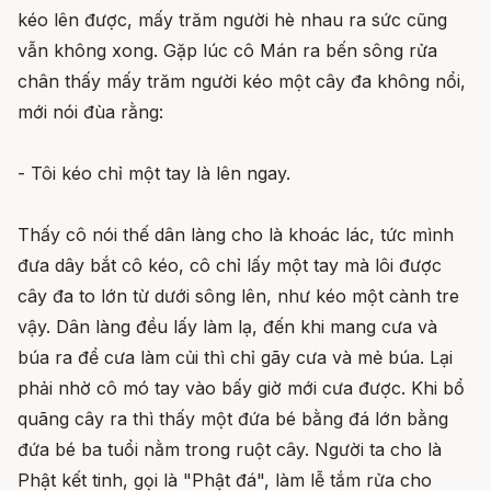
kéo lên được, mấy trăm người hè nhau ra sức cũng
vẫn không xong. Gặp lúc cô Mán ra bến sông rửa
chân thấy mấy trăm người kéo một cây đa không nổi,
mới nói đùa rằng:
- Tôi kéo chỉ một tay là lên ngay.
Thấy cô nói thế dân làng cho là khoác lác, tức mình
đưa dây bắt cô kéo, cô chỉ lấy một tay mà lôi được
cây đa to lớn từ dưới sông lên, như kéo một cành tre
vậy. Dân làng đều lấy làm lạ, đến khi mang cưa và
búa ra để cưa làm củi thì chỉ gãy cưa và mẻ búa. Lại
phải nhờ cô mó tay vào bấy giờ mới cưa được. Khi bổ
quãng cây ra thì thấy một đứa bé bằng đá lớn bằng
đứa bé ba tuổi nằm trong ruột cây. Người ta cho là
Phật kết tinh, gọi là "Phật đá", làm lễ tắm rửa cho