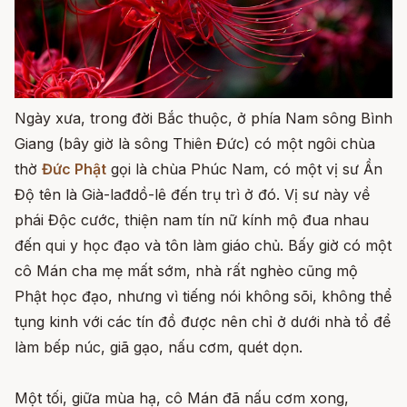
Ngày xưa, trong đời Bắc thuộc, ở phía Nam sông Bình
Giang (bây giờ là sông Thiên Đức) có một ngôi chùa
thờ
Đức Phật
gọi là chùa Phúc Nam, có một vị sư Ần
Độ tên là Già-lađdồ-lê đến trụ trì ở đó. Vị sư này về
phái Độc cước, thiện nam tín nữ kính mộ đua nhau
đến qui y học đạo và tôn làm giáo chủ. Bấy giờ có một
cô Mán cha mẹ mất sớm, nhà rất nghèo cũng mộ
Phật học đạo, nhưng vì tiếng nói không sõi, không thể
tụng kinh với các tín đồ được nên chỉ ở dưới nhà tổ để
làm bếp núc, giã gạo, nấu cơm, quét dọn.
Một tối, giữa mùa hạ, cô Mán đã nấu cơm xong,