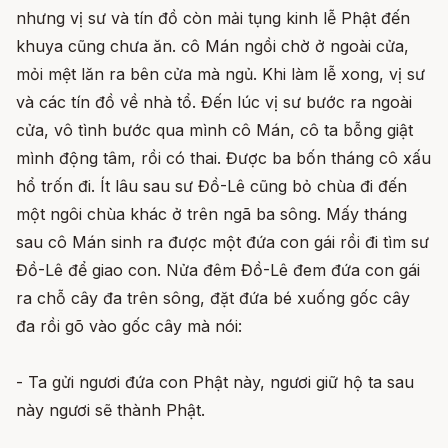
nhưng vị sư và tín đồ còn mải tụng kinh lễ Phật đến
khuya cũng chưa ăn. cô Mán ngồi chờ ở ngoài cửa,
mỏi mệt lăn ra bên cửa mà ngủ. Khi làm lễ xong, vị sư
và các tín đồ về nhà tổ. Đến lúc vị sư bước ra ngoài
cửa, vô tình bước qua mình cô Mán, cô ta bỗng giật
mình động tâm, rồi có thai. Được ba bốn tháng cô xấu
hổ trốn đi. Ít lâu sau sư Đồ-Lê cũng bỏ chùa đi đến
một ngôi chùa khác ở trên ngã ba sông. Mấy tháng
sau cô Mán sinh ra được một đứa con gái rồi đi tìm sư
Đồ-Lê để giao con. Nửa đêm Đồ-Lê đem đứa con gái
ra chỗ cây đa trên sông, đặt đứa bé xuống gốc cây
đa rồi gõ vào gốc cây mà nói:
- Ta gửi ngươi đứa con Phật này, ngươi giữ hộ ta sau
này ngươi sẽ thành Phật.