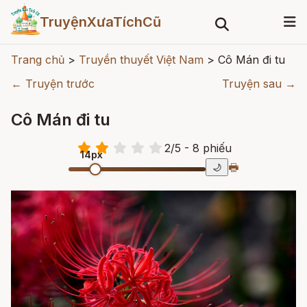
TruyệnXưaTíchCũ
Trang chủ
>
Truyền thuyết Việt Nam
>
Cô Mán đi tu
← Truyện trước
Truyện sau →
Cô Mán đi tu
2
/
5
- 8
phiếu
14px
🖶
🌙