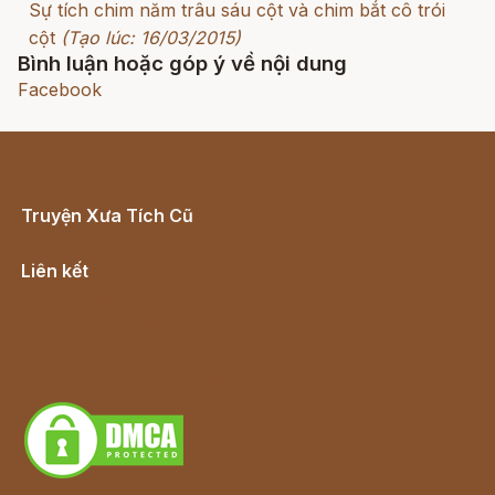
Sự tích chim năm trâu sáu cột và chim bắt cô trói
cột
(Tạo lúc: 16/03/2015)
Bình luận hoặc góp ý về nội dung
Facebook
Truyện Xưa Tích Cũ
Cổ tích Việt Nam
Liên kết
Lịch vạn niên
Hà Nội cũ - Món ngon Hà Nội
Truyện kiếm hiệp - Ngôn tình
Download - Tải Miễn Phí