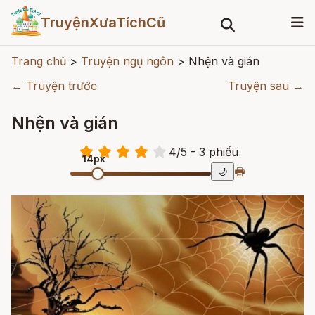
TruyệnXưaTíchCũ
Trang chủ
>
Truyện ngụ ngôn
>
Nhện và gián
← Truyện trước
Truyện sau →
Nhện và gián
4
/
5
- 3
phiếu
14px
🖶
🌙