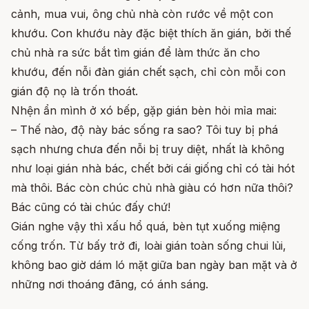
cảnh, mua vui, ông chủ nhà còn rước về một con
khướu. Con khướu này đặc biệt thích ăn gián, bởi thế
chủ nhà ra sức bắt tìm gián để làm thức ăn cho
khướu, đến nỗi đàn gián chết sạch, chỉ còn mỗi con
gián độ nọ là trốn thoát.
Nhện ẩn mình ở xó bếp, gặp gián bèn hỏi mỉa mai:
– Thế nào, độ này bác sống ra sao? Tôi tuy bị phá
sạch nhưng chưa đến nỗi bị truy diệt, nhất là không
như loại gián nhà bác, chết bởi cái giống chỉ có tài hót
mà thôi. Bác còn chúc chủ nhà giàu có hơn nữa thôi?
Bác cũng có tài chúc đấy chứ!
Gián nghe vậy thì xấu hổ quá, bèn tụt xuống miệng
cống trốn. Từ bấy trở đi, loài gián toàn sống chui lủi,
không bao giờ dám ló mặt giữa ban ngày ban mặt và ở
những nơi thoáng đãng, có ánh sáng.