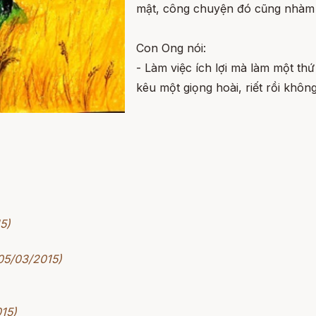
mật, công chuyện đó cũng nhàm 
Con Ong nói:
- Làm việc ích lợi mà làm một th
kêu một giọng hoài, riết rồi không
5)
 05/03/2015)
015)