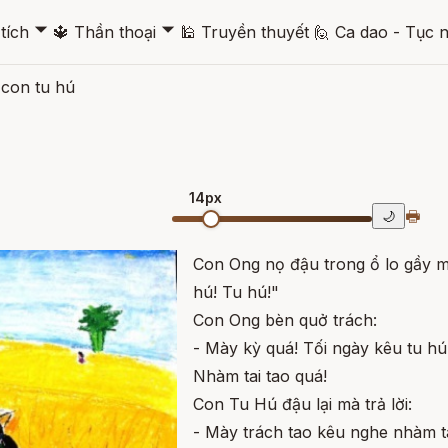
🞃
🞃
tích
🔱
Thần thoại
🕌
Truyền thuyết
🙋
Ca dao - Tục 
con tu hú
14px
🖶
🌙
Con Ong nọ đậu trong ổ lo gầy 
hú! Tu hú!"
Con Ong bèn quở trách:
- Mày kỳ quá! Tối ngày kêu tu hú,
Nhàm tai tao quá!
Con Tu Hú đậu lại mà trả lời:
- Mày trách tao kêu nghe nhàm t