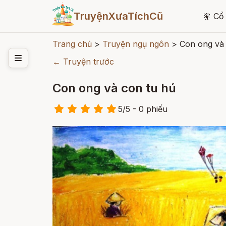
TruyệnXưaTíchCũ
🧚
Cổ 
Trang chủ
>
Truyện ngụ ngôn
>
Con ong và 
← Truyện trước
Con ong và con tu hú
5
/
5
- 0
phiếu