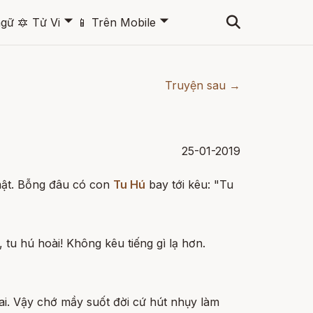
🞃
🞃
ngữ
🔯
Tử Vi
📱
Trên Mobile
Truyện sau →
25-01-2019
mật. Bỗng đâu có con
Tu Hú
bay tới kêu: "Tu
 tu hú hoài! Không kêu tiếng gì lạ hơn.
ai. Vậy chớ mầy suốt đời cứ hút nhụy làm