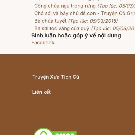
Công chúa ngủ trong rừng
(Tạo lúc: 05/03/
Chó sói và bảy chú dê con - Truyện Cổ G
Bà chúa tuyết
(Tạo lúc: 05/03/2015)
Ba sợi tóc vàng của quỷ
(Tạo lúc: 05/03/20
Bình luận hoặc góp ý về nội dung
Facebook
Truyện Xưa Tích Cũ
Cổ tích Việt Nam
Liên kết
Lịch vạn niên
Hà Nội cũ - Món ngon Hà Nội
Truyện kiếm hiệp - Ngôn tình
Download - Tải Miễn Phí