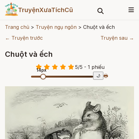
TruyệnXưaTíchCũ
Trang chủ
>
Truyện ngụ ngôn
>
Chuột và ếch
← Truyện trước
Truyện sau →
Chuột và ếch
5
/
5
- 1
phiếu
14px
🖶
🌙