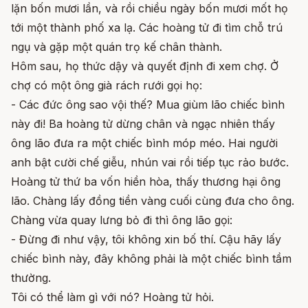
lặn bốn mươi lần, và rồi chiều ngày bốn mươi mốt họ
tới một thành phố xa lạ. Các hoàng tử đi tìm chỗ trú
ngụ và gặp một quán trọ kế chân thành.
Hôm sau, họ thức dậy và quyết định đi xem chợ. Ở
chợ có một ông già rách rưới gọi họ:
- Các đức ông sao vội thế? Mua giùm lão chiếc bình
này đi! Ba hoàng tử dừng chân và ngạc nhiên thấy
ông lão đưa ra một chiếc bình móp méo. Hai người
anh bật cười chế giễu, nhún vai rồi tiếp tục rảo bước.
Hoàng tử thứ ba vốn hiền hòa, thấy thương hại ông
lão. Chàng lấy đồng tiền vàng cuối cùng đưa cho ông.
Chàng vừa quay lưng bỏ đi thì ông lão gọi:
- Đừng đi như vậy, tôi không xin bố thí. Cậu hãy lấy
chiếc bình này, đây không phải là một chiếc bình tầm
thường.
Tôi có thể làm gì với nó? Hoàng tử hỏi.