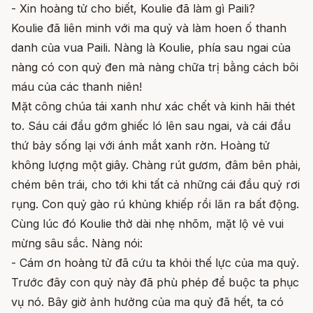
- Xin hoàng tử cho biết, Koulie đã làm gì Paili?
Koulie đã liên minh với ma quỷ và làm hoen ố thanh
danh của vua Paili. Nàng là Koulie, phía sau ngai của
nàng có con quỷ đen mà nàng chữa trị bằng cách bôi
máu của các thanh niên!
Mặt công chúa tái xanh như xác chết và kinh hãi thét
to. Sáu cái đầu gớm ghiếc ló lên sau ngai, và cái đầu
thứ bảy sống lại với ánh mắt xanh rờn. Hoàng tử
không lượng một giây. Chàng rút gươm, đâm bên phải,
chém bên trái, cho tới khi tất cả những cái đầu quỷ rơi
rụng. Con quỷ gào rú khủng khiếp rồi lăn ra bất động.
Cùng lúc đó Koulie thở dài nhẹ nhõm, mặt lộ vẻ vui
mừng sâu sắc. Nàng nói:
- Cám ơn hoàng tử đã cứu ta khỏi thế lực của ma quỷ.
Trước đây con quỷ này đã phù phép để buộc ta phục
vụ nó. Bây giờ ảnh hưởng của ma quỷ đã hết, ta có