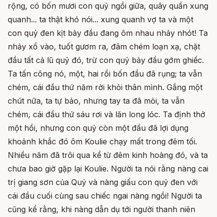
rộng, có bốn mươi con quỷ ngồi giữa, quây quần xung
quanh... ta thật khó nói... xung quanh vợ ta và một
con quỷ đen kịt bảy đầu đang ôm nhau nhảy nhót! Ta
nhảy xổ vào, tuốt gươm ra, đâm chém loạn xạ, chặt
đầu tất cả lũ quỷ đó, trừ con quỷ bảy đầu gớm ghiếc.
Ta tấn công nó, một, hai rồi bốn đầu đã rụng; ta vẫn
chém, cái đầu thứ năm rời khỏi thân mình. Gắng một
chút nữa, ta tự bảo, nhưng tay ta đã mỏi, ta vẫn
chém, cái đầu thứ sáu rơi và lăn long lóc. Ta định thở
một hồi, nhưng con quỷ còn một đầu đã lợi dụng
khoảnh khắc đó ôm Koulie chạy mất trong đêm tối.
Nhiều năm đã trôi qua kể từ đêm kinh hoàng đó, và ta
chưa bao giờ gặp lại Koulie. Người ta nói rằng nàng cai
trị giang sơn của Quỷ và nàng giấu con quỷ đen với
cái đầu cuối cùng sau chiếc ngai nàng ngồi! Người ta
cũng kể rằng, khi nàng dẫn dụ tới người thanh niên