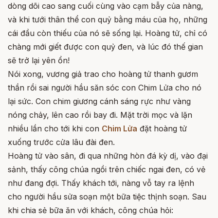
dòng dõi cao sang cuối cùng vào cạm bẫy của nàng,
và khi tưới thân thể con quỷ bằng máu của họ, những
cái đầu còn thiếu của nó sẽ sống lại. Hoàng tử, chỉ có
chàng mới giết được con quỷ đen, và lúc đó thế gian
sẽ trở lại yên ổn!
Nói xong, vương giả trao cho hoàng tử thanh gươm
thần rồi sai người hầu săn sóc con Chim Lửa cho nó
lại sức. Con chim giương cánh sáng rực như vàng
nóng chảy, lên cao rồi bay đi. Mặt trời mọc và lặn
nhiều lần cho tới khi con
Chim Lửa
đặt hoàng tử
xuống trước cửa lâu đài đen.
Hoàng tử vào sân, đi qua những hòn đá kỳ dị, vào đại
sảnh, thấy công chúa ngồi trên chiếc ngai đen, có vẻ
như đang đợi. Thấy khách tới, nàng vỗ tay ra lệnh
cho người hầu sửa soạn một bữa tiệc thịnh soạn. Sau
khi chia sẻ bữa ăn với khách, công chúa hỏi: