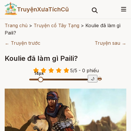
TruyệnXưaTíchCũ
Trang chủ
>
Truyện cổ Tây Tạng
>
Koulie đã làm gì
Paili?
← Truyện trước
Truyện sau →
Koulie đã làm gì Paili?
5
/
5
- 0
phiếu
14px
🖶
🌙