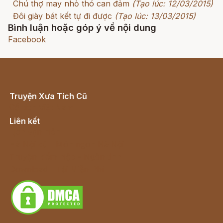
Chú thợ may nhỏ thó can đảm
(Tạo lúc: 12/03/2015)
Đôi giày bát kết tự đi được
(Tạo lúc: 13/03/2015)
Bình luận hoặc góp ý về nội dung
Facebook
Truyện Xưa Tích Cũ
Cổ tích Việt Nam
Liên kết
Lịch vạn niên
Hà Nội cũ - Món ngon Hà Nội
Truyện kiếm hiệp - Ngôn tình
Download - Tải Miễn Phí