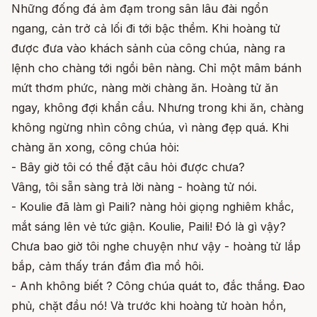
Những đống đá ảm đạm trong sân lâu đài ngổn
ngang, cản trở cả lối đi tới bậc thềm. Khi hoàng tử
được đưa vào khách sảnh của công chúa, nàng ra
lệnh cho chàng tới ngồi bên nàng. Chỉ một mâm bánh
mứt thơm phức, nàng mời chàng ăn. Hoàng tử ăn
ngay, không đợi khẩn cầu. Nhưng trong khi ăn, chàng
không ngừng nhìn công chúa, vì nàng đẹp quá. Khi
chàng ăn xong, công chúa hỏi:
- Bây giờ tôi có thể đặt câu hỏi được chưa?
Vâng, tôi sẵn sàng trả lời nàng - hoàng tử nói.
- Koulie đã làm gì Paili? nàng hỏi giọng nghiêm khắc,
mắt sáng lên vẻ tức giận. Koulie, Paili! Đó là gì vậy?
Chưa bao giờ tôi nghe chuyện như vậy - hoàng tử lắp
bắp, cảm thấy trán đầm đìa mồ hôi.
- Anh không biết ? Công chúa quát to, đắc thắng. Đao
phủ, chặt đầu nó! Và trước khi hoàng tử hoàn hồn,