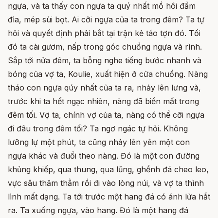
ngựa, và ta thấy con ngựa ta quý nhất mồ hôi đầm
đìa, mép sùi bọt. Ai cỡi ngựa của ta trong đêm? Ta tự
hỏi và quyết định phải bắt tại trận kẻ táo tợn đó. Tối
đó ta cài gươm, nấp trong góc chuồng ngựa và rình.
Sắp tới nửa đêm, ta bỗng nghe tiếng bước nhanh và
bóng của vợ ta, Koulie, xuất hiện ở cửa chuồng. Nàng
tháo con ngựa qúy nhất của ta ra, nhảy lên lưng và,
trước khi ta hết ngạc nhiên, nàng đã biến mất trong
đêm tối. Vợ ta, chính vợ của ta, nàng có thể cỡi ngựa
đi đâu trong đêm tối? Ta ngơ ngác tự hỏi. Không
lưỡng lự một phút, ta cũng nhảy lên yên một con
ngựa khác và đuổi theo nàng. Đó là một con đường
khủng khiếp, qua thung, qua lũng, ghềnh đá cheo leo,
vực sâu thăm thẳm rồi đi vào lòng núi, và vợ ta thình
lình mất dạng. Ta tới trước một hang đá có ánh lửa hắt
ra. Ta xuống ngựa, vào hang. Đó là một hang đá