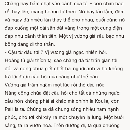
Chàng hãy bám chặt vào cánh của tôi - con chim bảo
rồi bay lên, mang hoàng tử theo. Nó bay lâu lắm, đêm
và ngày đã nhiều lần thay thế cho nhau, cuối cùng nó
đáp xuống một cái sân dát vàng trong một cung điện
đẹp như cảnh thần tiên. Một vị vương giả râu bạc như
bông đang đi thơ thẩn.
- Cậu từ đâu tới ? Vị vương giả ngạc nhiên hỏi.
Hoàng tử giải thích tại sao chàng đã từ trần gian tới
đó, và công chúa giết chết hai người anh vì họ không
trả lời được câu hỏi của nàng như thế nào.
Vương giả trầm ngâm một lúc rồi thở dài, nói:
Nàng công chúa đặt câu hỏi cho tất cả những người
cầu hôn không phải ai khác mà chính là Koulie, còn
Paili là ta. Chúng ta đã chung sống nhiều năm hạnh
phúc, cho tới khi xảy ra một chuyện lạ lùng. Một buổi
sáng, ta ra vườn hoa. Trên đường đi, ta qua chuồng