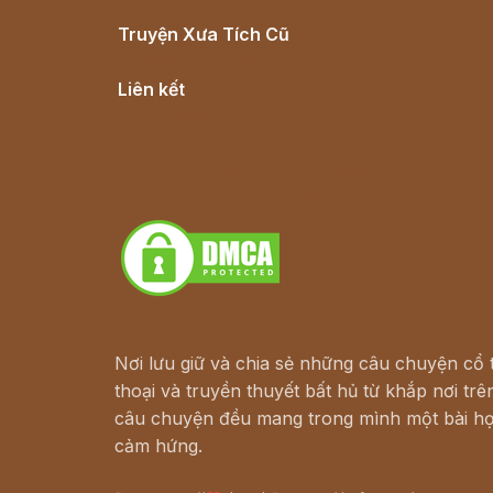
Truyện Xưa Tích Cũ
Cổ tích Việt Nam
Liên kết
Lịch vạn niên
Hà Nội cũ - Món ngon Hà Nội
Truyện kiếm hiệp - Ngôn tình
Download - Tải Miễn Phí
Nơi lưu giữ và chia sẻ những câu chuyện cổ t
thoại và truyền thuyết bất hủ từ khắp nơi trên
câu chuyện đều mang trong mình một bài họ
cảm hứng.