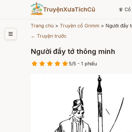
TruyệnXưaTíchCũ
🧚
Cổ 
Trang chủ
>
Truyện cổ Grimm
>
Người đầy 
← Truyện trước
Người đầy tớ thông minh
5
/
5
- 1
phiếu