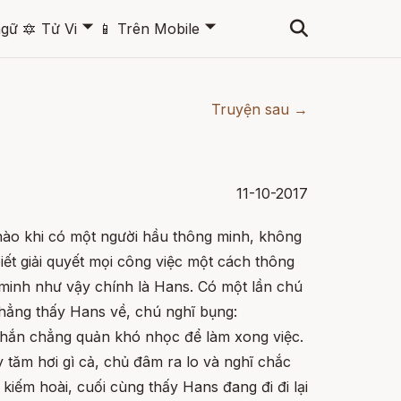
🞃
🞃
ngữ
🔯
Tử Vi
📱
Trên Mobile
Truyện sau →
11-10-2017
ào khi có một người hầu thông minh, không
iết giải quyết mọi công việc một cách thông
 minh như vậy chính là Hans. Có một lần chú
chẳng thấy Hans về, chú nghĩ bụng:
chắn chẳng quản khó nhọc để làm xong việc.
y tăm hơi gì cả, chủ đâm ra lo và nghĩ chắc
i kiếm hoài, cuối cùng thấy Hans đang đi đi lại