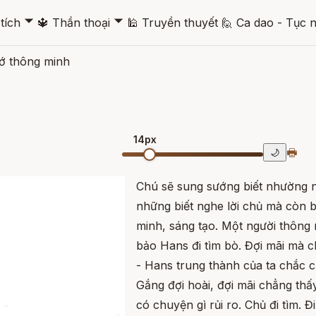
🞃
🞃
tích
🔱
Thần thoại
🕌
Truyền thuyết
🙋
Ca dao - Tục 
tớ thông minh
14px
🖶
🌙
Chú sẽ sung sướng biết nhường n
những biết nghe lời chủ mà còn b
minh, sáng tạo. Một người thông
bảo Hans đi tìm bò. Đợi mãi mà 
- Hans trung thành của ta chắc 
Gắng đợi hoài, đợi mãi chẳng thấ
có chuyện gì rủi ro. Chủ đi tìm. Đ