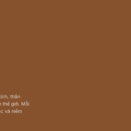
ích, thần
 thế giới. Mỗi
c và niềm