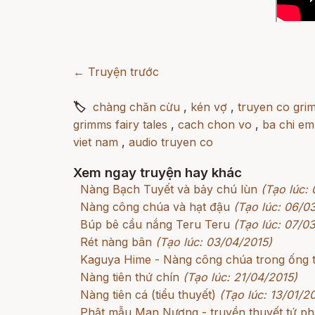
← Truyện trước
🏷
chàng chăn cừu
,
kén vợ
,
truyen co gri
grimms fairy tales
,
cach chon vo
,
ba chi em
viet nam
,
audio truyen co
Xem ngay truyện hay khác
Nàng Bạch Tuyết và bảy chú lùn
(Tạo lúc:
Nàng công chúa và hạt đậu
(Tạo lúc: 06/0
Búp bê cầu nắng Teru Teru
(Tạo lúc: 07/0
Rét nàng bân
(Tạo lúc: 03/04/2015)
Kaguya Hime - Nàng công chúa trong ống 
Nàng tiên thứ chín
(Tạo lúc: 21/04/2015)
Nàng tiên cá (tiểu thuyết)
(Tạo lúc: 13/01/2
Phật mẫu Man Nương - truyền thuyết tứ p