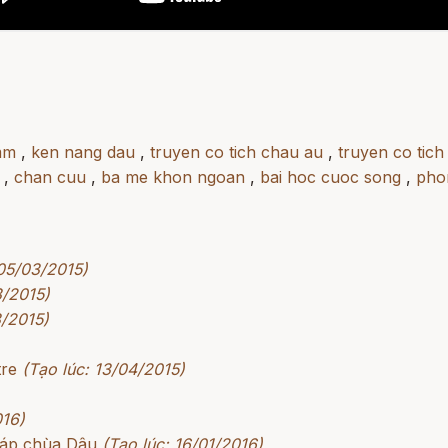
mm
,
ken nang dau
,
truyen co tich chau au
,
truyen co tich
,
chan cuu
,
ba me khon ngoan
,
bai hoc cuoc song
,
pho
 05/03/2015)
3/2015)
3/2015)
tre
(Tạo lúc: 13/04/2015)
016)
háp chùa Dâu
(Tạo lúc: 16/01/2016)