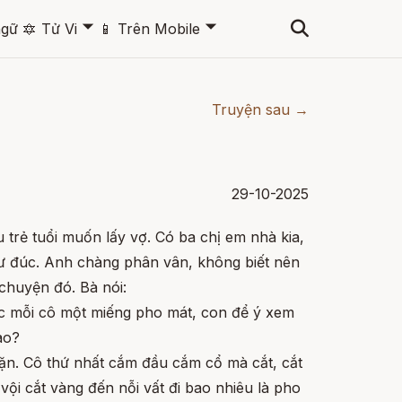
🞃
🞃
ngữ
🔯
Tử Vi
📱
Trên Mobile
Truyện sau →
29-10-2025
trẻ tuổi muốn lấy vợ. Có ba chị em nhà kia,
ư đúc. Anh chàng phân vân, không biết nên
 chuyện đó. Bà nói:
ớc mỗi cô một miếng pho mát, con để ý xem
ào?
dặn. Cô thứ nhất cắm đầu cắm cổ mà cắt, cắt
 vội cắt vàng đến nỗi vất đi bao nhiêu là pho