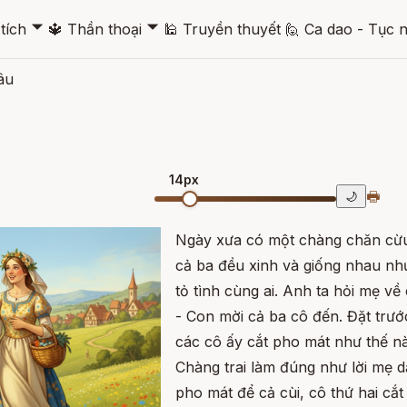
🞃
🞃
tích
🔱
Thần thoại
🕌
Truyền thuyết
🙋
Ca dao - Tục 
âu
14px
🖶
🌙
Ngày xưa có một chàng chăn cừu 
cả ba đều xinh và giống nhau nh
tỏ tình cùng ai. Anh ta hỏi mẹ về
- Con mời cả ba cô đến. Đặt trư
các cô ấy cắt pho mát như thế n
Chàng trai làm đúng như lời mẹ 
pho mát để cả cùi, cô thứ hai cắt