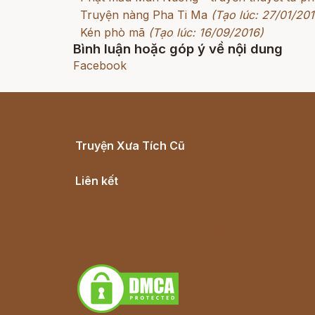
Truyện nàng Pha Ti Ma
(Tạo lúc: 27/01/201
Kén phò mã
(Tạo lúc: 16/09/2016)
Bình luận hoặc góp ý về nội dung
Facebook
Truyện Xưa Tích Cũ
Cổ tích Việt Nam
Liên kết
Lịch vạn niên
Hà Nội cũ - Món ngon Hà Nội
Truyện kiếm hiệp - Ngôn tình
Download - Tải Miễn Phí