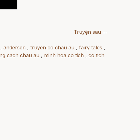
Truyện sau →
,
andersen
,
truyen co chau au
,
fairy tales
,
ng cach chau au
,
minh hoa co tich
,
co tich