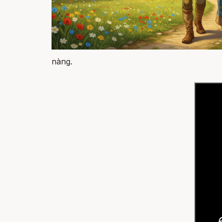
nàng.