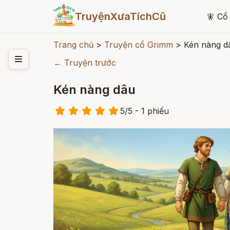
TruyệnXưaTíchCũ
🧚
Cổ 
Trang chủ
>
Truyện cổ Grimm
>
Kén nàng d
← Truyện trước
Kén nàng dâu
5
/
5
- 1
phiếu