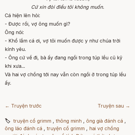
Cứ xin đòi điều tôi không muốn.
Cá hiện lên hỏi:
- Được rồi, vợ ông muốn gì?
Ông nói:
- Khổ lắm cá ơi, vợ tôi muốn được y như chúa trời
kính yêu.
- Ông cứ về đi, bà ấy đang ngồi trong túp lều cũ kỹ
khi xưa...
Và hai vợ chồng tới nay vẫn còn ngồi ở trong túp lều
ấy.
← Truyện trước
Truyện sau →
🏷
truyện cổ grimm
,
thông minh
,
ông già đánh cá
,
ông láo đánh cá
,
truyện cổ grimm
,
hai vợ chồng