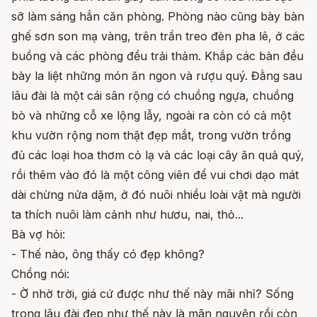
sỡ làm sáng hẳn căn phòng. Phòng nào cũng bày bàn
ghế sơn son mạ vàng, trên trần treo đèn pha lê, ở các
buồng và các phòng đều trải thảm. Khắp các bàn đều
bày la liệt những món ăn ngon và rượu quý. Đằng sau
lâu đài là một cái sân rộng có chuồng ngựa, chuồng
bò và những cỗ xe lộng lẫy, ngoài ra còn có cả một
khu vườn rộng nom thật đẹp mắt, trong vườn trồng
đủ các loại hoa thơm cỏ lạ và các loại cây ăn quả quý,
rồi thêm vào đó là một công viên để vui chơi dạo mát
dài chừng nửa dặm, ở đó nuôi nhiều loài vật mà người
ta thích nuôi làm cảnh như hươu, nai, thỏ...
Bà vợ hỏi:
- Thế nào, ông thấy có đẹp không?
Chồng nói:
- Ờ nhờ trời, giá cứ được như thế này mãi nhỉ? Sống
trong lâu đài đẹp như thế này là mãn nguyện rồi còn