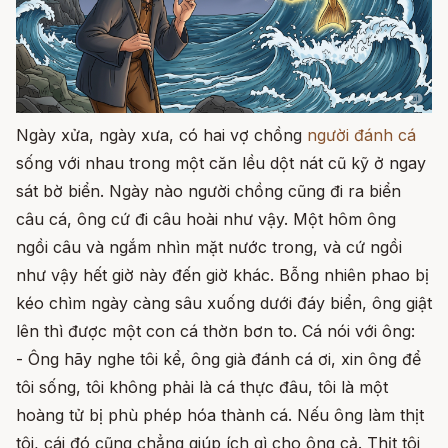
Ngày xửa, ngày xưa, có hai vợ chồng
người đánh cá
sống với nhau trong một căn lều dột nát cũ kỹ ở ngay
sát bờ biển. Ngày nào người chồng cũng đi ra biển
câu cá, ông cứ đi câu hoài như vậy. Một hôm ông
ngồi câu và ngắm nhìn mặt nước trong, và cứ ngồi
như vậy hết giờ này đến giờ khác. Bỗng nhiên phao bị
kéo chìm ngày càng sâu xuống dưới đáy biển, ông giật
lên thì được một con cá thờn bơn to. Cá nói với ông:
- Ông hãy nghe tôi kể, ông già đánh cá ơi, xin ông để
tôi sống, tôi không phải là cá thực đâu, tôi là một
hoàng tử bị phù phép hóa thành cá. Nếu ông làm thịt
tôi, cái đó cũng chẳng giúp ích gì cho ông cả. Thịt tôi