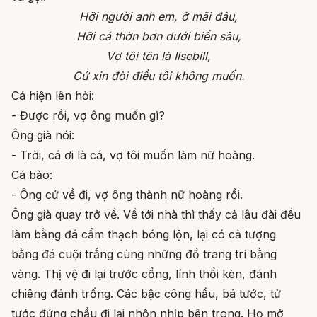
Hỡi người anh em, ở mãi đâu,
Hỡi cá thờn bơn dưới biển sâu,
Vợ tôi tên là Ilsebill,
Cứ xin đòi điều tôi không muốn.
Cá hiện lên hỏi:
- Được rồi, vợ ông muốn gì?
Ông già nói:
- Trời, cá ơi là cá, vợ tôi muốn làm nữ hoàng.
Cá bảo:
- Ông cứ về đi, vợ ông thành nữ hoàng rồi.
Ông già quay trở về. Về tới nhà thì thấy cả lâu đài đều
làm bằng đá cẩm thạch bóng lộn, lại có cả tượng
bằng đá cuội trắng cùng những đồ trang trí bằng
vàng. Thị vệ đi lại trước cổng, lính thổi kèn, đánh
chiêng đánh trống. Các bậc công hầu, bá tước, tử
tước đứng chầu đi lại nhộn nhịp bên trong. Họ mở