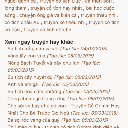
người đánh cá
,
truyện cổ tích Đức
,
cá thờn bơn
,
lòng tham
,
truyện cổ tích hay nhất
,
bài học cuộc
sống
,
chuyện ông già và biển cả
,
truyện thiếu nhi
,
cổ tích châu Âu
,
truyện kể thiếu nhi
,
truyện cổ tích
có hậu
,
truyện cổ tích cho bé
Xem ngay truyện hay khác
Sự tích trầu, cau và vôi
(Tạo lúc: 04/03/2015)
Vàng lấy con vua
(Tạo lúc: 05/03/2015)
Nàng Bạch Tuyết và bảy chú lùn
(Tạo lúc:
05/03/2015)
Sự tích cây huyết dụ
(Tạo lúc: 05/03/2015)
Anh và em gái
(Tạo lúc: 05/03/2015)
Sự tích hoa cẩm chướng
(Tạo lúc: 05/03/2015)
Công chúa ngủ trong rừng
(Tạo lúc: 05/03/2015)
Chó sói và bảy chú dê con - Truyện Cổ Grimm Hay
Nhất Cho Bé Trước Giờ Ngủ
(Tạo lúc: 05/03/2015)
Ba sợi tóc vàng của quỷ
(Tạo lúc: 05/03/2015)
Chú mèo đi hia - truyện cổ tích Grimm kinh điển và