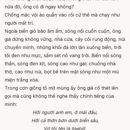
nữa đó, ông có đi ngay không?
Chồng mặc vội áo quần vào rồi cứ thế mà chạy như
người mất trí.
Ngoài biển gió bão ầm ầm, sóng nổi cuồn cuộn, ông
già đứng không vững, nhà cửa, cây cối rung động, núi
chuyển mình, những khối đá lớn lăn xuống biển, trời
tối đen như mực, sấm sét nổ vang trời. Biển nổi sóng
thần, sóng đen kịt, sóng cao như gác chuông nhà
thờ, cao như núi, bọt bể trên mặt sóng như một mũ
miện trắng xóa.
Trong cơn giông tố mịt mùng ấy ông già cố thét lên
gọi mà cũng không thể nghe thấy chính tiếng của
mình:
Hỡi người anh em, ở mãi đâu,
Hỡi cá thờn bơn dưới biển sâu,
Vợ tôi tên là Ilsebill,