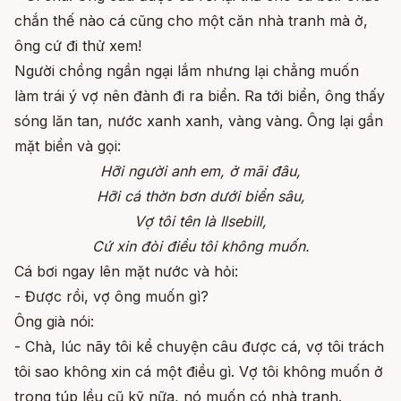
chắn thế nào cá cũng cho một căn nhà tranh mà ở,
ông cứ đi thử xem!
Người chồng ngần ngại lắm nhưng lại chẳng muốn
làm trái ý vợ nên đành đi ra biển. Ra tới biển, ông thấy
sóng lăn tan, nước xanh xanh, vàng vàng. Ông lại gần
mặt biển và gọi:
Hỡi người anh em, ở mãi đâu,
Hỡi cá thờn bơn dưới biển sâu,
Vợ tôi tên là Ilsebill,
Cứ xin đòi điều tôi không muốn.
Cá bơi ngay lên mặt nước và hỏi:
- Được rồi, vợ ông muốn gì?
Ông già nói:
- Chà, lúc nãy tôi kể chuyện câu được cá, vợ tôi trách
tôi sao không xin cá một điều gì. Vợ tôi không muốn ở
trong túp lều cũ kỹ nữa, nó muốn có nhà tranh.