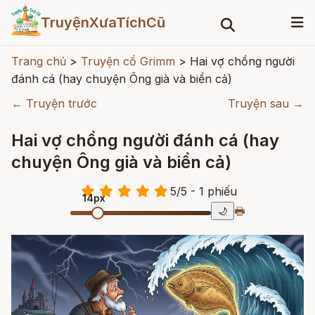
TruyệnXưaTíchCũ
Trang chủ
>
Truyện cổ Grimm
>
Hai vợ chồng người
đánh cá (hay chuyện Ông già và biển cả)
← Truyện trước
Truyện sau →
Hai vợ chồng người đánh cá (hay
chuyện Ông già và biển cả)
5
/
5
- 1
phiếu
14px
🖶
🌙