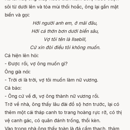
sôi từ dưới lên và tỏa mùi thối hoắc, ông lại gần mặt
biển và gọi:
Hỡi người anh em, ở mãi đâu,
Hỡi cá thờn bơn dưới biển sâu,
Vợ tôi tên là Ilsebill,
Cứ xin đòi điều tôi không muốn.
Cá hiện lên hỏi:
- Được rồi, vợ ông muốn gì?
Ông già nói:
- Trời ơi là trời, vợ tôi muốn làm nữ vương.
Cá bảo:
- Ông cứ về đi, vợ ông thành nữ vương rồi.
Trở về nhà, ông thấy lâu đài đồ sộ hơn trước, lại có
thêm một cái tháp canh to trang hoàng rực rỡ, có thị
vệ canh gác, có quân đánh trống, thổi kèn.
Vào trong nhà ông thấy toàn là đá cẩm thạch, thảm