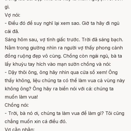
gì.
Vợ nói:
- Điều đó để suy nghĩ lại xem sao. Giờ ta hãy đi ngủ
cái đã.
Sáng hôm sau, vợ tỉnh giấc trước. Trời đã sáng bạch.
Nằm trong giường nhìn ra người vợ thấy phong cảnh
đồng ruộng đẹp vô cùng. Chồng còn ngái ngủ, bà ta
lấy khuỷu tay hích vào mạn sườn chồng và nói:
- Dậy thôi ông, ông hãy nhìn qua cửa sổ xem! Ông
thấy không, liệu chúng ta có thể làm vua cả vùng này
không ông? Ông hãy ra biển nói với cá: chúng ta
muốn làm vua!
Chồng nói:
- Trời, bà nó ơi, chúng ta làm vua để làm gì? Tôi cũng
chẳng muốn xin cá điều đó.
Vợ cằn nhằn: