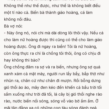
Không thể như thế được, như thế là không biết điều
một tí nào cả. Biến bà thành giáo hoàng, cá làm
không nổi đâu.
Bà vợ nói:
- Này ông nó, nói chi mà dài dòng lôi thôi vậy. Nếu cá
cho làm nữ hoàng được thì cũng có thể cho làm giáo
hoàng được. Ông đi ngay ra biển! Tôi là nữ hoàng,
còn ông thực ra chỉ là chồng tôi thôi, ông có chịu đi
hay không thì bảo?
Ông chồng đâm ra sợ và ra biển, nhưng ông sợ quá
xanh xám cả mặt mày, người run lẩy bẩy, bắp thịt như
nhũn ra, chân cứ như chân đi mượn. Rồi bỗng dưng
gió thổi ào ào, mây đen kéo đến khiến cả bầu trời tối
sầm xuống như trời đã tối, lá cây bị gió thổi nghe rào
rào, nước biển nổi sóng, sóng vỗ vào bờ ầm ầm. Ở
mãi tận đằng xa có những con tàu sóng đánh ngả