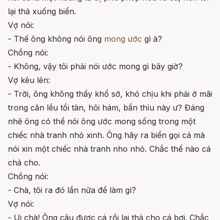
lại thả xuống biển.
Vợ nói:
- Thế ông không nói ông
mong ước
gì à?
Chồng nói:
- Không, vậy tôi phải nói ước mong gì bây giờ?
Vợ kêu lên:
- Trời, ông không thấy khổ sở, khó chịu khi phải ở mãi
trong căn lều tồi tàn, hôi hám, bẩn thỉu này ư? Đáng
nhẽ ông có thể nói ông ước mong sống trong một
chiếc nhà tranh nhỏ xinh. Ông hãy ra biển gọi cá mà
nói xin một chiếc nhà tranh nho nhỏ. Chắc thế nào cá
chả cho.
Chồng nói:
- Chà, tôi ra đó lần nữa để làm gì?
Vợ nói:
- Ui chà! Ông câu được cá rồi lại thả cho cá bơi. Chắc