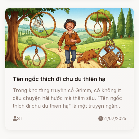
của cô gái nhỏ khi băng qua mặt trời, mặt trăng,
những vì sao và cả ngọn núi thủy tinh để cứu
lấy các anh.
Tên ngốc thích đi chu du thiên hạ
Trong kho tàng truyện cổ Grimm, có không ít
câu chuyện hài hước mà thâm sâu. “Tên ngốc
thích đi chu du thiên hạ” là một truyện ngắn
đầy tính trào phúng, dạy con người biết cách
ST
21/07/2025
sử dụng lời nói đúng hoàn cảnh nếu không
muốn chuốc họa vào thân.