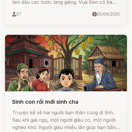
làm dâu các nươc láng giềng. Vua Đen có ba
người con gái, đặt tên là công chúa Cả, công
ST
20/06/2025
chúa Hai và công chúa Ba. Công chúa Hai và
Ba là người xinh đẹp nên đã có chồng là hoàng
tử nước lân bang và sống rất giàu sang sung
sướng.
Sinh con rồi mới sinh cha
Truyện kể về hai người bạn thân cùng đi lính.
Sau khi giải ngũ, một người giàu có, một người
nghèo khó. Người giàu nhiều lần giúp bạn bằng