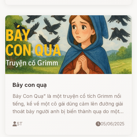
giờ gặp lại người thân.
Bảy con quạ
Bảy Con Quạ” là một truyện cổ tích Grimm nổi
tiếng, kể về một cô gái dũng cảm lên đường giải
thoát bảy người anh bị biến thành quạ do một
lời nguyền từ cha. Truyện mang đậm giá trị tình
ST
05/06/2025
cảm gia đình, lòng dũng cảm và sự hy sinh, là
một hành trình gian nan nhưng đầy cảm động