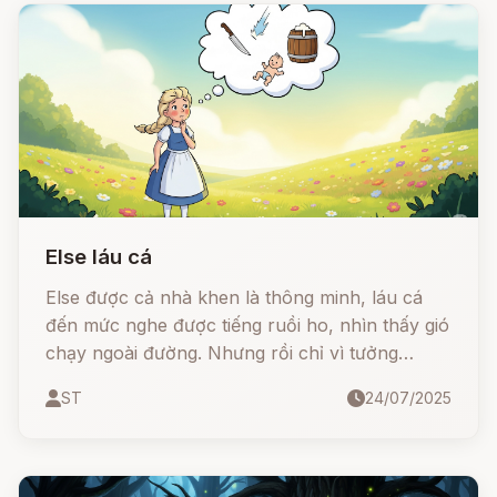
Else láu cá
Else được cả nhà khen là thông minh, láu cá
đến mức nghe được tiếng ruồi ho, nhìn thấy gió
chạy ngoài đường. Nhưng rồi chỉ vì tưởng
tượng ra chuyện “đứa con tương lai chết vì con
ST
24/07/2025
dao treo tường rơi trúng đầu khi đi lấy bia”, cô
khiến cả nhà từ người hầu đến bố mẹ… ngồi
khóc theo! Câu chuyện ngày càng lố bịch, khi
cô ngủ quên ngoài ruộng, tỉnh dậy lại không