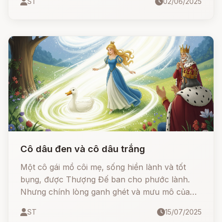
ST
02/06/2025
kỳ diệu tan biến...
Cô dâu đen và cô dâu trắng
Một cô gái mồ côi mẹ, sống hiền lành và tốt
bụng, được Thượng Đế ban cho phước lành.
Nhưng chính lòng ganh ghét và mưu mô của
mẹ kế cùng con gái riêng đã đẩy cô vào bi kịch
ST
15/07/2025
- bị tráo đổi, bị hại và tưởng chừng không bao