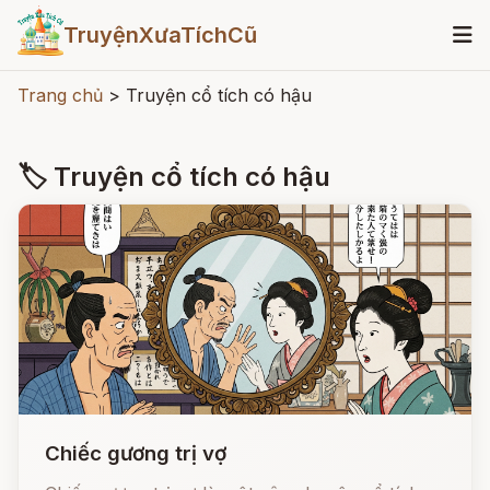
TruyệnXưaTíchCũ
Trang chủ
>
Truyện cổ tích có hậu
🏷 Truyện cổ tích có hậu
Chiếc gương trị vợ