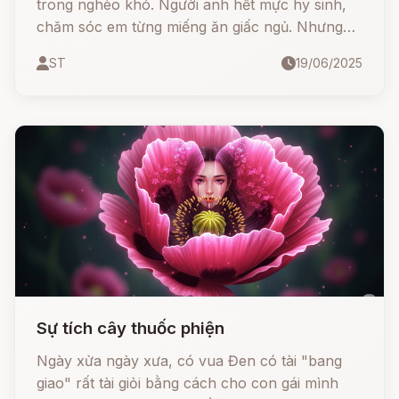
trong nghèo khó. Người anh hết mực hy sinh,
chăm sóc em từng miếng ăn giấc ngủ. Nhưng
sự hiểu lầm nhỏ đã dẫn đến một bi kịch không
ST
19/06/2025
thể cứu vãn...
Sự tích cây thuốc phiện
Ngày xửa ngày xưa, có vua Đen có tài "bang
giao" rất tài giỏi bằng cách cho con gái mình