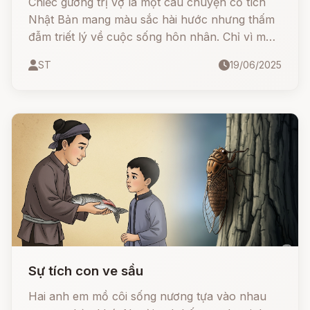
Chiếc gương trị vợ là một câu chuyện cổ tích
Nhật Bản mang màu sắc hài hước nhưng thấm
đẫm triết lý về cuộc sống hôn nhân. Chỉ vì một
chiếc gương lạ từ kinh thành Edo, một người
ST
19/06/2025
chồng chất phác đã khiến vợ mình hiểu lầm là
có “vợ bé”! Cuộc tranh cãi tưởng chừng gay gắt
lại được hóa giải bất ngờ nhờ... một bà xơ già kỳ
lạ.
Sự tích con ve sầu
Hai anh em mồ côi sống nương tựa vào nhau