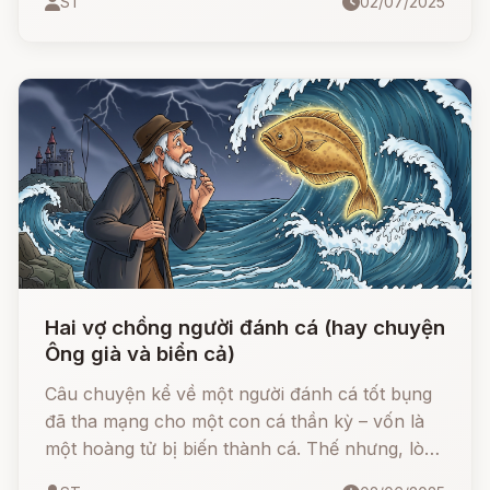
ST
02/07/2025
không nản chí, dùng chính đôi tay và trái tim
chăm chỉ để gây dựng cơ nghiệp, chữa lành
cho ngựa mù, phát hiện ra mỏ vàng và dựng
nên tòa nhà lộng lẫy hơn cả cung điện.
Hai vợ chồng người đánh cá (hay chuyện
Ông già và biển cả)
Câu chuyện kể về một người đánh cá tốt bụng
đã tha mạng cho một con cá thần kỳ – vốn là
một hoàng tử bị biến thành cá. Thế nhưng, lòng
tham không đáy của người vợ đã khiến mọi điều