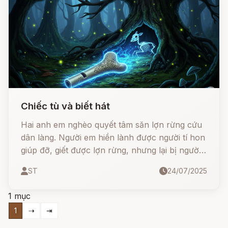
nhận ra chính mình, đi hỏi khắp nơi và rồi...
biến mất không dấu vết.
Chiếc tù và biết hát
Hai anh em nghèo quyết tâm săn lợn rừng cứu
dân làng. Người em hiền lành được người tí hon
giúp đỡ, giết được lợn rừng, nhưng lại bị người
anh phản bội, giết chết để cướp công. Tưởng
ST
24/07/2025
như tội ác đã bị chôn vùi mãi mãi, thì nhiều năm
sau, một chiếc tù và kỳ lạ lại cất tiếng... hát sự
1 mục
thật!
1
⇢
⇥