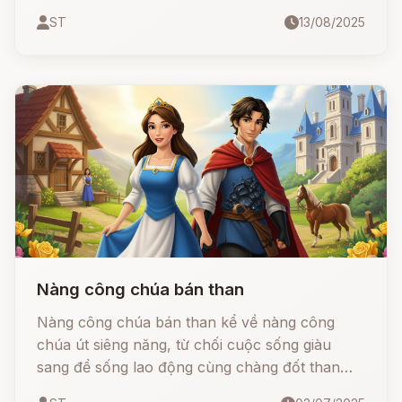
vàng bạc, nhưng lại bị chính bạn mình phản bội
ST
13/08/2025
và sát hại.
Nàng công chúa bán than
Nàng công chúa bán than kể về nàng công
chúa út siêng năng, từ chối cuộc sống giàu
sang để sống lao động cùng chàng đốt than
hiền lành. Bị vua cha đuổi khỏi cung, nàng vẫn