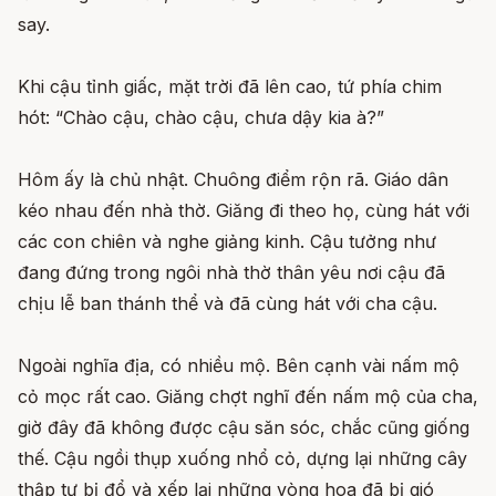
say.
Khi cậu tỉnh giấc, mặt trời đã lên cao, tứ phía chim
hót: “Chào cậu, chào cậu, chưa dậy kia à?”
Hôm ấy là chủ nhật. Chuông điểm rộn rã. Giáo dân
kéo nhau đến nhà thờ. Giăng đi theo họ, cùng hát với
các con chiên và nghe giảng kinh. Cậu tưởng như
đang đứng trong ngôi nhà thờ thân yêu nơi cậu đã
chịu lễ ban thánh thể và đã cùng hát với cha cậu.
Ngoài nghĩa địa, có nhiều mộ. Bên cạnh vài nấm mộ
cỏ mọc rất cao. Giăng chợt nghĩ đến nấm mộ của cha,
giờ đây đã không được cậu săn sóc, chắc cũng giống
thế. Cậu ngồi thụp xuống nhổ cỏ, dựng lại những cây
thập tự bị đổ và xếp lại những vòng hoa đã bị gió