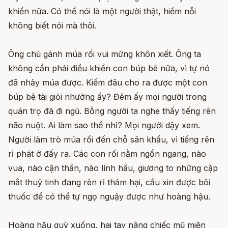
khiển nữa. Có thể nói là một người thật, hiềm nỗi
không biết nói mà thôi.
Ông chủ gánh múa rối vui mừng khôn xiết. Ông ta
không cần phải điều khiển con búp bê nữa, vì tự nó
đã nhảy múa được. Kiếm đâu cho ra được một con
búp bê tài giỏi nhường ấy? Đêm ấy mọi người trong
quán trọ đã đi ngủ. Bỗng người ta nghe thấy tiếng rên
não nuột. Ai làm sao thế nhỉ? Mọi người dậy xem.
Người làm trò múa rối đến chỗ sân khấu, vì tiếng rên
rỉ phát ở đấy ra. Các con rối nằm ngổn ngang, nào
vua, nào cận thần, nào lính hầu, giương to những cặp
mắt thuỷ tinh đang rên rỉ thảm hại, cầu xin được bôi
thuốc để có thể tự ngọ nguậy được như hoàng hậu.
Hoàng hậu quỳ xuống, hai tay nâng chiếc mũ miện