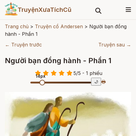
TruyệnXưaTíchCũ
Trang chủ
>
Truyện cổ Andersen
>
Người bạn đồng
hành - Phần 1
← Truyện trước
Truyện sau →
Người bạn đồng hành - Phần 1
5
/
5
- 1
phiếu
14px
🖶
🌙