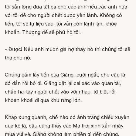
tôi sẵn lòng đưa tất cả cho các anh nếu các anh hứa
với tôi để cho người chết được yên lành. Không có
tiền, tôi sẽ tự liệu sau, tôi vẫn còn lành lặn, khỏe
khoắn. Thượng đế sẽ phù hộ tôi.
- Được! Nếu anh muốn giả nợ thay nó thì chúng tôi sẽ
tha cho nó.
Chúng cầm lấy tiền của Giăng, cười ngất, cho cậu là
dớ dẩn rồi bỏ đi. Giăng đặt lại cái xác vào quan tài,
chắp hai tay người chết vào với nhau, từ biệt rồi
khoan khoái đi qua khu rừng lớn.
Khắp xung quanh, chỗ nào có ánh trăng chiếu xuyên
qua kẽ lá, cậu cũng thấy các Ma trơi xinh xắn nhảy
múa vui vẻ. Giăng không làm phiền gì đến chúng.