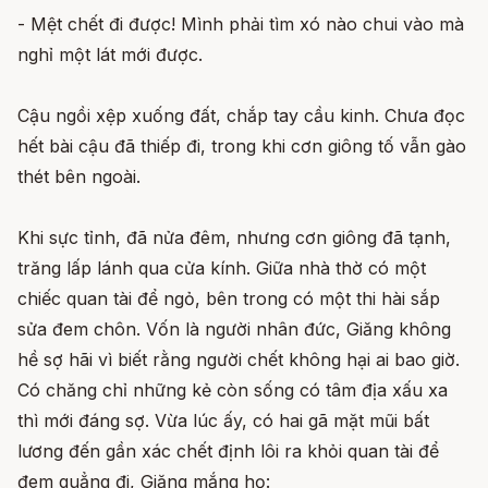
- Mệt chết đi được! Mình phải tìm xó nào chui vào mà
nghỉ một lát mới được.
Cậu ngồi xệp xuống đất, chắp tay cầu kinh. Chưa đọc
hết bài cậu đã thiếp đi, trong khi cơn giông tố vẫn gào
thét bên ngoài.
Khi sực tỉnh, đã nửa đêm, nhưng cơn giông đã tạnh,
trăng lấp lánh qua cửa kính. Giữa nhà thờ có một
chiếc quan tài để ngỏ, bên trong có một thi hài sắp
sửa đem chôn. Vốn là người nhân đức, Giăng không
hề sợ hãi vì biết rằng người chết không hại ai bao giờ.
Có chăng chỉ những kẻ còn sống có tâm địa xấu xa
thì mới đáng sợ. Vừa lúc ấy, có hai gã mặt mũi bất
lương đến gần xác chết định lôi ra khỏi quan tài để
đem quẳng đi, Giăng mắng họ: