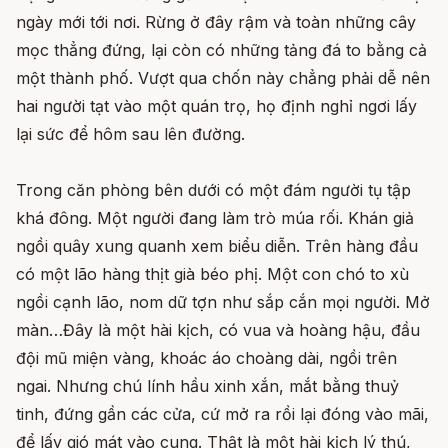
ngày mới tới nơi. Rừng ở đây rậm và toàn những cây
mọc thẳng đứng, lại còn có những tảng đá to bằng cả
một thành phố. Vượt qua chốn này chẳng phải dễ nên
hai người tạt vào một quán trọ, họ định nghỉ ngơi lấy
lại sức để hôm sau lên đường.
Trong căn phòng bên dưới có một đám người tụ tập
khá đông. Một người đang làm trò múa rối. Khán giả
ngồi quây xung quanh xem biểu diễn. Trên hàng đầu
có một lão hàng thịt già béo phị. Một con chó to xù
ngồi cạnh lão, nom dữ tợn như sắp cắn mọi người. Mở
màn…Đây là một hài kịch, có vua và hoàng hậu, đầu
đội mũ miện vàng, khoác áo choàng dài, ngồi trên
ngai. Nhưng chú lính hầu xinh xắn, mắt bằng thuỷ
tinh, đứng gần các cửa, cứ mở ra rồi lại đóng vào mãi,
để lấy gió mát vào cung. Thật là một hài kịch lý thú,