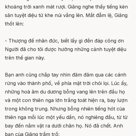
khoảng trời xanh mát rượi. Giăng nghe thấy tiếng kèn
săn tuyệt diệu từ khe núi vẳng lên. Mắt đẫm lệ, Giăng
thốt lên:
- Thượng đế nhân đức, biết lấy gì đền đáp công ơn
Người đã cho tôi được hưởng những cảnh tuyệt diệu
trên thế gian này.
Bạn anh cũng chắp tay nhìn đăm đăm qua các cánh
rừng vào thành phố, về phía mặt trời chói lọi. Lúc ấy,
những hoà âm du dương bỗng vang lên trên đầu họ
và một con thiên nga lớn trắng toát hiện ra, bay lượn
trong không trung. Nhưng bỗng nhiên tiếng hót của
thiên nga mỗi lúc một yếu dần, nó nghiêng đầu, từ từ
bay đến nằm vật ra dưới chân họ. Nó đã chết. Anh
bạn của Giăng trầm trồ: