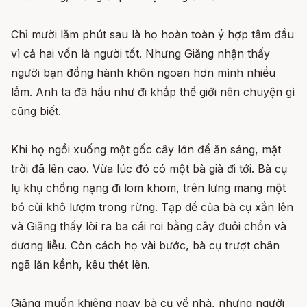
Chỉ mười lăm phút sau là họ hoàn toàn ý hợp tâm đầu
vì cả hai vốn là người tốt. Nhưng Giăng nhận thấy
người bạn đồng hành khôn ngoan hơn mình nhiều
lắm. Anh ta đã hầu như đi khắp thế giới nên chuyện gì
cũng biết.
Khi họ ngồi xuống một gốc cây lớn để ăn sáng, mặt
trời đã lên cao. Vừa lúc đó có một bà già đi tới. Bà cụ
lụ khụ chống nạng đi lom khom, trên lưng mang một
bó củi khô lượm trong rừng. Tạp dề của bà cụ xắn lên
và Giăng thấy lòi ra ba cái roi bằng cây đuôi chồn và
dương liễu. Còn cách họ vài bước, bà cụ trượt chân
ngã lăn kềnh, kêu thét lên.
Giăng muốn khiêng ngay bà cụ về nhà, nhưng người