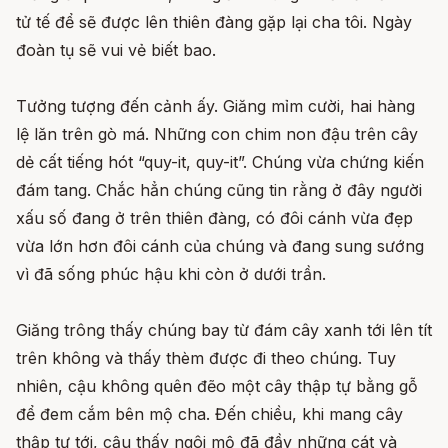
tử tế để sẽ được lên thiên đàng gặp lại cha tôi. Ngày
đoàn tụ sẽ vui vẻ biết bao.
Tưởng tượng đến cảnh ấy. Giăng mỉm cười, hai hàng
lệ lăn trên gò má. Những con chim non đậu trên cây
dẻ cất tiếng hót “quy-it, quy-it”. Chúng vừa chứng kiến
đám tang. Chắc hẳn chúng cũng tin rằng ở đây người
xấu số đang ở trên thiên đàng, có đôi cánh vừa đẹp
vừa lớn hơn đôi cánh của chúng và đang sung sướng
vì đã sống phúc hậu khi còn ở dưới trần.
Giăng trông thấy chúng bay từ đám cây xanh tới lên tít
trên không và thấy thèm được đi theo chúng. Tuy
nhiên, cậu không quên đẽo một cây thập tự bằng gỗ
để đem cắm bên mộ cha. Đến chiều, khi mang cây
thập tự tới, cậu thấy ngôi mộ đã đầy những cát và