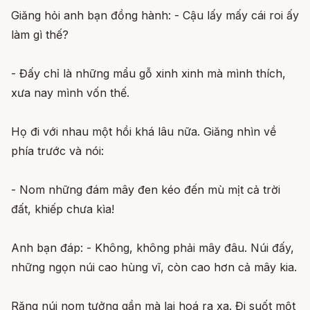
Giăng hỏi anh bạn đồng hành: - Cậu lấy mấy cái roi ấy
làm gì thế?
- Đấy chỉ là những mẩu gỗ xinh xinh mà mình thích,
xưa nay mình vốn thế.
Họ đi với nhau một hồi khá lâu nữa. Giăng nhìn về
phía trước và nói:
- Nom những đám mây đen kéo đến mù mịt cả trời
đất, khiếp chưa kìa!
Anh bạn đáp: - Không, không phải mây đâu. Núi đấy,
những ngọn núi cao hùng vĩ, còn cao hơn cả mây kia.
Rặng núi nom tưởng gần mà lại hoá ra xa. Đi suốt một