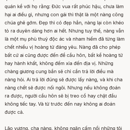
quán kể với họ rằng: Đức vua rất phúc hậu, chưa làm
hại ai điều gì, nhưng con gái thì thật là một nàng công
chúa ghê gớm. Đẹp thì có đẹp hẳn, nàng lại còn khéo
tỏ ra duyên dáng hơn ai hết. Nhưng tuy thế, nàng vẫn
là một mụ phù thuỷ độc ác và nham hiểm đã từng làm
chết nhiều vị hoàng tử đáng yêu. Nàng đã cho phép
bất cứ ai cũng được đến để cầu hôn, bất kể hoàng tử
hay hành khất, không đếm xỉa đến địa vị. Những
chàng giương cung bắn sẽ chỉ cần trả lời điều mà
nàng hỏi. Ai trả lời đúng sẽ được lấy nàng, và khi cha
nàng chết sẽ được nối ngôi. Nhưng nếu không đoán
ra được, người cầu hôn sẽ bị treo cổ hay chặt đầu
không tiếc tay. Và từ trước đến nay không ai đoán
được cả.
Lão vương, cha nàng, không ngăn cấm nổi những tội