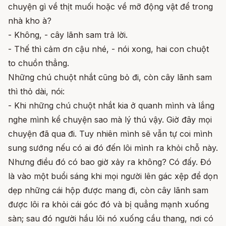
chuyện gì về thịt muối hoặc về mỡ động vật để trong
nhà kho à?
- Không, - cây lãnh sam trả lời.
- Thế thì cảm ơn cậu nhé, - nói xong, hai con chuột
to chuồn thẳng.
Những chú chuột nhắt cũng bỏ đi, còn cây lãnh sam
thì thỏ dài, nói:
- Khi những chú chuột nhắt kia ở quanh mình và lắng
nghe mình kể chuyện sao mà lý thú vậy. Giờ đây mọi
chuyện đã qua đi. Tuy nhiên mình sẽ vẫn tự coi mình
sung sướng nếu có ai đó đến lôi mình ra khỏi chỗ này.
Nhưng điều đó có bao giờ xảy ra không? Có đấy. Đó
là vào một buổi sáng khi mọi người lên gác xệp để dọn
dẹp những cái hộp được mang đi, còn cây lãnh sam
được lôi ra khỏi cái góc đó và bị quẳng mạnh xuống
sàn; sau đó người hầu lôi nó xuống cầu thang, nơi có