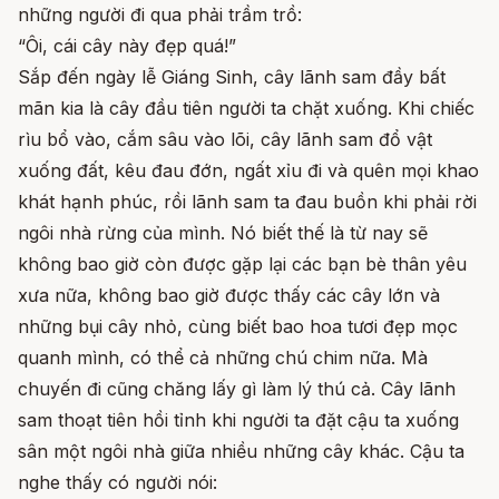
những người đi qua phải trầm trồ:
“Ôi, cái cây này đẹp quá!”
Sắp đến ngày lễ Giáng Sinh, cây lãnh sam đầy bất
mãn kia là cây đầu tiên người ta chặt xuống. Khi chiếc
rìu bổ vào, cắm sâu vào lõi, cây lãnh sam đổ vật
xuống đất, kêu đau đớn, ngất xỉu đi và quên mọi khao
khát hạnh phúc, rồi lãnh sam ta đau buồn khi phải rời
ngôi nhà rừng của mình. Nó biết thế là từ nay sẽ
không bao giờ còn được gặp lại các bạn bè thân yêu
xưa nữa, không bao giờ được thấy các cây lớn và
những bụi cây nhỏ, cùng biết bao hoa tươi đẹp mọc
quanh mình, có thể cả những chú chim nữa. Mà
chuyến đi cũng chăng lấy gì làm lý thú cả. Cây lãnh
sam thoạt tiên hồi tỉnh khi người ta đặt cậu ta xuống
sân một ngôi nhà giữa nhiều những cây khác. Cậu ta
nghe thấy có người nói: