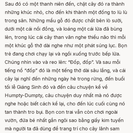
Sau đó có một thanh niên đến, chặt cây đó ra thành
những khúc nhỏ, cho đến khi thành một đống to lù lù
trong sân. Những mẩu gỗ đó được chất bên lò sưởi,
dưới một cái nồi đồng, và loáng một cái lửa đã bùng
lên, trong lúc cái cây than vãn nghe thiểu não thì mỗi
một khúc gỗ thở dài nghe như một phát súng lục. Bọn
trẻ đang chơi chạy lại và ngồi xuống trước bếp lửa.
Chúng nhìn vào và reo lên: “Đốp, đốp”. Và sau mỗi
tiếng nổ “đốp” đó là một tiếng thở dài sâu lắng, và cái
cây lại nghĩ đến những ngày hè trong rừng, đến buổi
tối lễ Giáng Sinh đó và đến câu chuyện kể về
Humpty-Dumpty, câu chuyện duy nhất mà nó được
nghe hoặc biết cách kể lại, cho đến lúc cuối cùng nó
tan thành tro bụi. Bọn con trai vẫn còn chơi ngoài
vườn, đứa bé nhất gắn ngôi sao bằng giấy kim tuyến
mà người ta đã dùng để trang trí cho cây lãnh sam