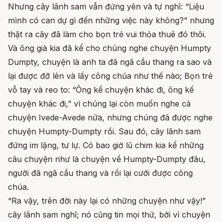
Nhưng cây lãnh sam vẫn đứng yên và tự nghĩ: “Liệu
mình có can dự gì đến những việc này không?” nhưng
thật ra cây đã làm cho bọn trẻ vui thỏa thuê đó thôi.
Và ông già kia đã kể cho chúng nghe chuyện Humpty
Dumpty, chuyện là anh ta đã ngã cầu thang ra sao và
lại được đỡ lên và lấy công chúa như thế nào; Bọn trẻ
vỗ tay và reo to: “Ông kể chuyện khác đi, ông kế
chuyện khác đi,” vì chúng lại còn muốn nghe cả
chuyện Ivede-Avede nữa, nhưng chúng đã được nghe
chuyện Humpty-Dumpty rồi. Sau đó, cây lãnh sam
đứng im lặng, tư lự. Có bao giờ lũ chim kia kể những
câu chuyện như là chuyện về Humpty-Dumpty đâu,
người đã ngã cầu thang và rồi lại cưới được công
chúa.
“Ra vậy, trên đời này lại có những chuyện như vậy!”
cây lãnh sam nghĩ; nó cũng tin mọi thứ, bởi vì chuyện