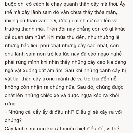
buộc chỉ có cách là chạy quanh thân cây mà thôi. Ấy
thế mà cây lãnh sam đó vẫn chưa thấy thỏa mãn,
miệng cử than vãn: “Ôi, ước gì mình cứ cao lên và
trưởng thành mãi. Trên đời này chẳng còn có gì khác
để quan tâm nữa”. Khi mùa thu đến, như thường lệ,
những bác tiều phu chặt những cây cao nhất, còn
chú lãnh sam non trẻ kia lúc này đã cào ngạo nghễ
phải rùng mình khi nhìn thấy những cây cao kia đang
ngã vật xuống đất ầm ầm. Sau khi những cành cây bị
vặt tỉa, thân cây trông mảnh dẻ và trơ trụi đến nỗi
không còn nhận ra chúng nữa. Sau đó, chúng được
chất lên những chiếc xe và được ngựa kéo ra khỏi
rừng.
- Những cái cấy ấy đi đâu nhỉ? Điều gì sẽ xảy ra với
chúng?
Cây lãnh sam non kia rất muốn biết điều đó, vì thế