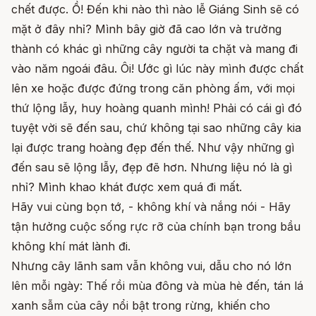
chết được. Ồ! Đến khi nào thì nào lễ Giáng Sinh sẽ có
mặt ở đây nhỉ? Mình bây giờ đã cao lớn và trưởng
thành có khác gì những cây người ta chặt và mang đi
vào năm ngoái đâu. Ôi! Ước gì lúc này mình được chất
lên xe hoặc được đứng trong căn phòng ấm, với mọi
thứ lộng lẫy, huy hoàng quanh mình! Phải có cái gì đó
tuyệt vời sẽ đến sau, chứ không tại sao những cây kia
lại được trang hoàng đẹp đến thế. Như vậy những gì
đến sau sẽ lộng lẫy, đẹp đẽ hơn. Nhưng liệu nó là gì
nhỉ? Mình khao khát được xem quá đi mất.
Hãy vui cùng bọn tớ, - không khí và nắng nói - Hãy
tận hưởng cuộc sống rực rỡ của chính bạn trong bầu
không khí mát lành đi.
Nhưng cây lãnh sam vẫn không vui, dẫu cho nó lớn
lên mỗi ngày: Thế rồi mùa đông và mùa hè đến, tán lá
xanh sẫm của cây nổi bật trong rừng, khiến cho