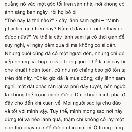
quẳng nó vào một góc tối trên sàn nhà, nơi không có
ánh sáng ban ngày, rồi họ bỏ đi.
“Thế này là thế nào?” - cây lãnh sam nghĩ – “Mình
phải làm gì ở trên này? Nằm ở đây còn nghe thấy gì
được nữa?”. Và thế là cây lãnh sam lại có thời gian để
suy nghĩ, vì ngày đêm qua đi mà không có ai đến.
Nhưng cuối cùng đã có một người đến, nhưng chỉ để
xếp những cái hộp to vào trong góc. Thế là cái cây bị
che khuất hoàn toàn, cứ như nó chẳng bao giờ tồn tại
trên đời này. “Chắc giờ đã là mùa đông, cây lãnh sam
nghĩ, mặt đất chắc rắn lại và phủ đầy tuyết, nên người
ta không thể trồng mình được. Dứt khoát mình phải ở
đây cho đến khi xuân về. Mọi người sao lại chu đáo
và tốt với mình vậy. Tuy thế, mình mong sao nơi này
đừng tối và hẻo lánh quá, thậm chí không có lấy một
con thỏ chạy qua để được nhìn một tý. Ở trong rừng