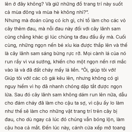
lên ở đây không? Và giữ những đồ trang trí này suốt
cả mùa đông và mùa hè không nhỉ?”.
Nhưng mà đoán cũng có ích gì, chỉ tổ làm cho các vỏ
cây thêm đau, mà nỗi đau này đối với cây lãnh sam
cũng chẳng khác gì lúc chúng ta đau đầu ấy mà. Cuối
cùng, những ngọn nến bé xíu kia được thắp lên và thế
là cây lãnh sam sáng bừng rực rỡ. Mọi cành lá của nó
run rẩy vì vui sướng, khiến cho một ngọn nến rơi mắc
vào lá và đã đất cháy mấy lá liền. “Ôi, giúp tôi với!
Giúp tôi với! các cô gái kêu lên, nhưng không có gì
nguy hiểm vì họ đã nhanh chóng dập tắt được ngọn
lửa. Sau đó cây lãnh sam không dám run lên nữa, dẫu
cho đám cháy đã làm cho cậu ta sợ, vì cậu ấy lo làm
như thế sẽ làm cho những vật trang trí trên cây bị
đau, cho dù ngay cả lúc đó chúng vẫn bóng lộn, làm
cậu hoa cả mắt. Đến lúc này, cánh cửa xếp mở toang