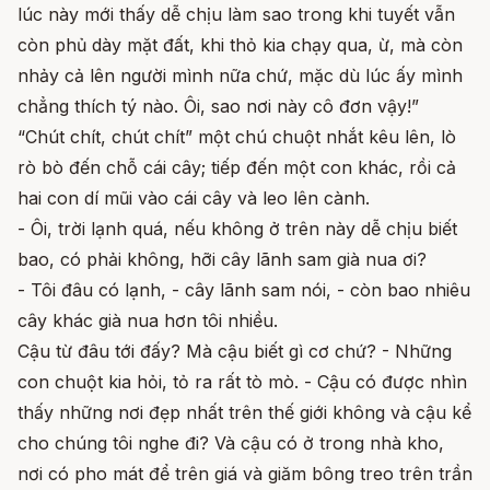
lúc này mới thấy dễ chịu làm sao trong khi tuyết vẫn
còn phủ dày mặt đất, khi thỏ kia chạy qua, ừ, mà còn
nhảy cả lên người mình nữa chứ, mặc dù lúc ấy mình
chẳng thích tý nào. Ôi, sao nơi này cô đơn vậy!”
“Chút chít, chút chít” một chú chuột nhắt kêu lên, lò
rò bò đến chỗ cái cây; tiếp đến một con khác, rồi cả
hai con dí mũi vào cái cây và leo lên cành.
- Ôi, trời lạnh quá, nếu không ở trên này dễ chịu biết
bao, có phải không, hỡi cây lãnh sam già nua ơi?
- Tôi đâu có lạnh, - cây lãnh sam nói, - còn bao nhiêu
cây khác già nua hơn tôi nhiều.
Cậu từ đâu tới đấy? Mà cậu biết gì cơ chứ? - Những
con chuột kia hỏi, tỏ ra rất tò mò. - Cậu có được nhìn
thấy những nơi đẹp nhất trên thế giới không và cậu kể
cho chúng tôi nghe đi? Và cậu có ở trong nhà kho,
nơi có pho mát để trên giá và giăm bông treo trên trần