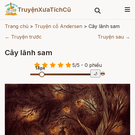
TruyệnXưaTíchCũ
Trang chủ
>
Truyện cổ Andersen
>
Cây lãnh sam
← Truyện trước
Truyện sau →
Cây lãnh sam
5
/
5
- 0
phiếu
14px
🖶
🌙