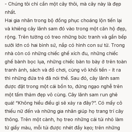
- Chúng tôi chỉ cần một cây thôi, mà cây này là đẹp
nhất.
Hai gia nhân trong bộ đồng phục choáng lộn tiến lại
và khiêng cây lãnh sam đó vào trong một căn hộ đẹp,
rộng. Trên tường có treo những bức tranh và gần bếp
sưởi lớn có hai bình sứ, nắp có hình con sư tử. Trong
nhà còn có những chiếc ghế xích đu, những chiếc
ghế bành bọc lụa, những chiếc bàn to bày ở trên toàn
tranh ảnh, sách và đồ chơi, cùng vô khối tiền - ít ra
thì những đứa trẻ đã nói thế. Sau đó, cây lãnh sam
được đặt trong một cái bồn to, đứng ngạo nghễ trên
một tấm thảm đẹp vô cùng. Cây lãnh sam run ghê
quá! “Không hiểu điều gì sẽ xảy ra đây?”. Có mấy cô
thiếu nữ đến và những gia nhân giúp họ trang trí cây
thông. Trên một cành, họ treo những cái túi nhỏ làm
từ giấy màu, mỗi túi được nhét đầy kẹo; trên những