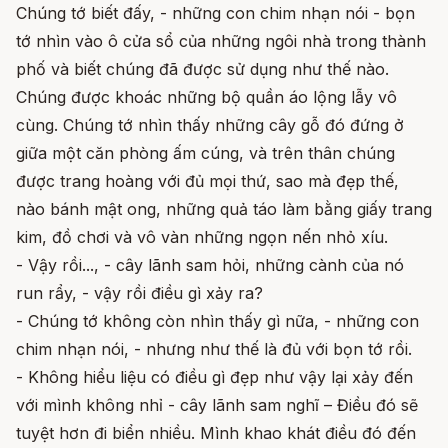
Chúng tớ biết đấy, - những con chim nhạn nói - bọn
tớ nhìn vào ô cửa sổ của những ngôi nhà trong thành
phố và biết chúng đã được sử dụng như thế nào.
Chúng được khoác những bộ quần áo lộng lẫy vô
cùng. Chúng tớ nhìn thấy những cây gỗ đó đứng ở
giữa một căn phòng ấm cúng, và trên thân chúng
được trang hoàng với đủ mọi thứ, sao mà đẹp thế,
nào bánh mật ong, những quả táo làm bằng giấy trang
kim, đồ chơi và vô vàn những ngọn nến nhỏ xíu.
- Vậy rồi..., - cây lãnh sam hỏi, những cành của nó
run rẩy, - vậy rồi điều gì xảy ra?
- Chúng tớ không còn nhìn thấy gì nữa, - những con
chim nhạn nói, - nhưng như thế là đủ với bọn tớ rồi.
- Không hiểu liệu có điều gì đẹp như vậy lại xảy đến
với mình không nhỉ - cây lãnh sam nghĩ – Điều đó sẽ
tuyệt hơn đi biển nhiều. Mình khao khát điều đó đến