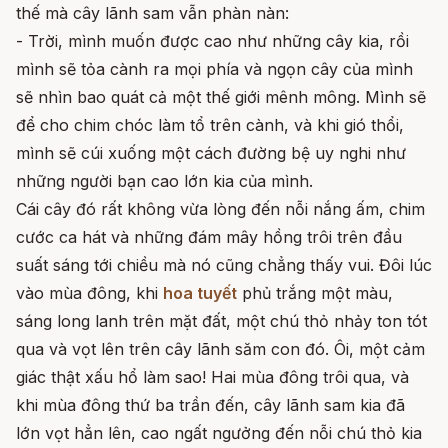
thế mà cây lãnh sam vẫn phàn nàn:
- Trời, mình muốn được cao như những cây kia, rồi
mình sẽ tỏa cành ra mọi phía và ngọn cây của mình
sẽ nhìn bao quát cả một thế giới mênh mông. Mình sẽ
để cho chim chóc làm tổ trên cành, và khi gió thổi,
mình sẽ cúi xuống một cách đường bệ uy nghi như
những người bạn cao lớn kia của mình.
Cái cây đó rất không vừa lòng đến nỗi nắng ấm, chim
cước ca hát và những đám mây hồng trôi trên đầu
suất sáng tới chiều mà nó cũng chẳng thấy vui. Đôi lúc
vào mùa đông, khi
hoa tuyết
phủ trắng một màu,
sáng long lanh trên mặt đất, một chú thỏ nhảy ton tót
qua và vọt lên trên cây lãnh săm con đó. Ôi, một cảm
giác thật xấu hổ làm sao! Hai mùa đông trôi qua, và
khi mùa đông thứ ba trần đến, cây lãnh sam kia đã
lớn vọt hẳn lên, cao ngất ngưởng đến nỗi chú thỏ kia