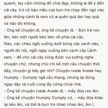
quanh, tay cầm những đồ chơi đẹp, không ai để ý đến
cái cây, trừ cô bảo mẫu của bọn trẻ chạy đến ngó vào
giữa những cành lá xem có ai quên quả táo hay quả
vả nào đó không.
- Ông kể chuyện đi, ông kể chuyện đi. - Bọn trẻ reo
lên, kéo một người béo béo về phía cái cây.
Nào, các cháu ngồi xuống dưới bóng cây xanh nào, -
người đó nói, ngồi ngay xuống bên cạnh cây Lãnh
sam, - để cho cái cây cũng được vui sướng nghe
chuyện chứ, nhưng chú chỉ kể một câu chuyện thôi
đấy; chuyện gì bây giờ nhỉ? Chuyện Ivede Avede hay
Humpty - Dumpty ngã cầu thang, nhưng lại đứng
ngay dậy và cuối cùng lấy công chúa nhé.
- Ông kể chuyện Ivede Avede đi, - mấy đứa reo lên.
- Ông kể chuyện Humpty Dumpty cơ, - mấy đứa khác
lại kêu lên, và thế là bọn trẻ nhao nhao lên, ầm ĩ.