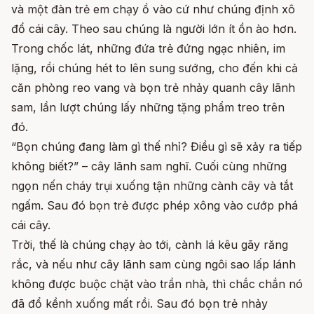
và một đàn trẻ em chạy ồ vào cứ như chúng định xô
đổ cái cây. Theo sau chúng là người lớn ít ồn ào hơn.
Trong chốc lát, những đứa trẻ đứng ngạc nhiên, im
lặng, rồi chúng hét to lên sung sướng, cho đến khi cả
căn phòng reo vang và bọn trẻ nhảy quanh cây lãnh
sam, lần lượt chúng lấy những tặng phẩm treo trên
đó.
“Bọn chúng đang làm gì thế nhỉ? Điều gì sẽ xảy ra tiếp
không biết?” – cây lãnh sam nghĩ. Cuối cùng những
ngọn nến cháy trụi xuống tận những cành cây và tắt
ngấm. Sau đó bọn trẻ được phép xông vào cướp phá
cái cây.
Trời, thế là chúng chạy ào tới, cành lá kêu gãy răng
rắc, và nếu như cây lãnh sam cùng ngôi sao lấp lánh
không được buộc chặt vào trần nhà, thì chắc chắn nó
đã đổ kềnh xuống mất rồi. Sau đó bọn trẻ nhảy