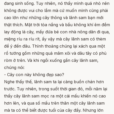
đang sinh sống. Tuy nhiên, nó thấy mình quá nhỏ nên
không được vui cho lắm mà cứ muốn mình cũng phải
cao lớn như những cây thông và lãnh sam bạn mới
thật thích. Mặt trời tỏa nắng và bầu không khí êm đềm
lay động lá cây, mấy đứa bé con nhà nông dân đi qua,
miệng ríu ra ríu rít, ấy vậy mà cây lãnh sam có thèm
để ý đến đâu. Thỉnh thoảng chúng lại xách qua một
rổ tướng gồm những quả mâm xôi và dâu tây có phủ
ròm ở trên. Và khi ngồi xuống gần cây lãnh sam,
chúng nói:
- Cây con này không đẹp sao?
Nghe thấy thế, lãnh sam ta lại càng buồn chán hơn
trước. Tuy nhiên, trong suốt thời gian đó, mỗi năm lại
thấy cây lãnh sam mọc ra một cái mấu khiến nó cao
hơn lên, và qua số mấu trên thân một cây lãnh sam
mà ta có thể biết được tuổi của cây đấy. Nhưng lớn