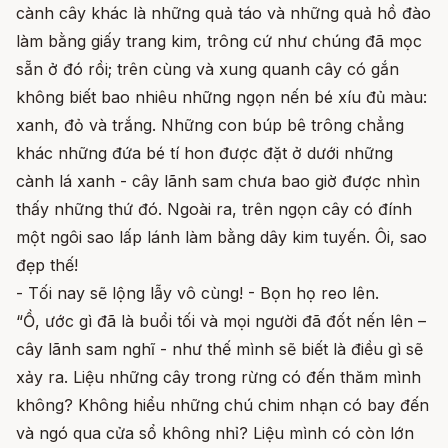
cành cây khác là những quả táo và những quả hồ đào
làm bằng giấy trang kim, trông cứ như chúng đã mọc
sẵn ở đó rồi; trên cùng và xung quanh cây có gắn
không biết bao nhiêu những ngọn nến bé xíu đủ màu:
xanh, đỏ và trắng. Những con búp bê trông chẳng
khác những đứa bé tí hon được đặt ở dưới những
cành lá xanh - cây lãnh sam chưa bao giờ được nhìn
thấy những thứ đó. Ngoài ra, trên ngọn cây có đính
một ngôi sao lấp lánh làm bằng dây kim tuyến. Ôi, sao
đẹp thế!
- Tối nay sẽ lộng lẫy vô cùng! - Bọn họ reo lên.
“Ồ, ước gì đã là buổi tối và mọi người đã đốt nến lên –
cây lãnh sam nghĩ - như thế mình sẽ biết là điều gì sẽ
xảy ra. Liệu những cây trong rừng có đến thăm mình
không? Không hiểu những chú chim nhạn có bay đến
và ngó qua cửa sổ không nhỉ? Liệu mình có còn lớn