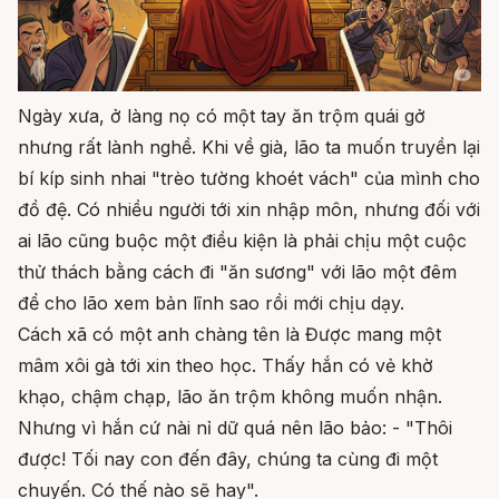
Ngày xưa, ở làng nọ có một tay ăn trộm quái gở
nhưng rất lành nghề. Khi về già, lão ta muốn truyền lại
bí kíp sinh nhai "trèo tường khoét vách" của mình cho
đồ đệ. Có nhiều người tới xin nhập môn, nhưng đối với
ai lão cũng buộc một điều kiện là phải chịu một cuộc
thử thách bằng cách đi "ăn sương" với lão một đêm
để cho lão xem bản lĩnh sao rồi mới chịu dạy.
Cách xã có một anh chàng tên là Được mang một
mâm xôi gà tới xin theo học. Thấy hắn có vẻ khờ
khạo, chậm chạp, lão ăn trộm không muốn nhận.
Nhưng vì hắn cứ nài nỉ dữ quá nên lão bảo: - "Thôi
được! Tối nay con đến đây, chúng ta cùng đi một
chuyến. Có thế nào sẽ hay".