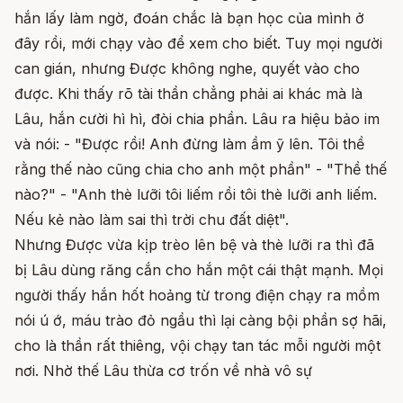
hắn lấy làm ngờ, đoán chắc là bạn học của mình ở
đây rồi, mới chạy vào để xem cho biết. Tuy mọi người
can gián, nhưng Được không nghe, quyết vào cho
được. Khi thấy rõ tài thần chẳng phải ai khác mà là
Lâu, hắn cười hì hì, đòi chia phần. Lâu ra hiệu bảo im
và nói: - "Được rồi! Anh đừng làm ầm ỹ lên. Tôi thề
rằng thế nào cũng chia cho anh một phần" - "Thề thế
nào?" - "Anh thè lưỡi tôi liếm rồi tôi thè lưỡi anh liếm.
Nếu kẻ nào làm sai thì trời chu đất diệt".
Nhưng Được vừa kịp trèo lên bệ và thè lưỡi ra thì đã
bị Lâu dùng răng cắn cho hắn một cái thật mạnh. Mọi
người thấy hắn hốt hoảng từ trong điện chạy ra mồm
nói ú ớ, máu trào đỏ ngầu thì lại càng bội phần sợ hãi,
cho là thần rất thiêng, vội chạy tan tác mỗi người một
nơi. Nhờ thế Lâu thừa cơ trốn về nhà vô sự