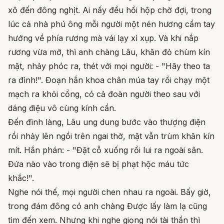
xô đến đông nghịt. Ai nấy đều hồi hộp chờ đợi, trong
lúc cả nhà phú ông mỗi người một nén hương cầm tay
hướng về phía rương mà vái lạy xì xụp. Và khi nắp
rương vừa mở, thì anh chàng Lâu, khăn đỏ chùm kín
mặt, nhảy phóc ra, thét với mọi người: - "Hãy theo ta
ra đình!". Đoạn hắn khoa chân múa tay rồi chạy một
mạch ra khỏi cổng, có cả đoàn người theo sau với
dáng điệu vô cùng kính cẩn.
Đến đình làng, Lâu ung dung bước vào thượng điện
rồi nhảy lên ngồi trên ngai thờ, mặt vẫn trùm khăn kín
mít. Hắn phán: - "Đặt cỗ xuống rồi lui ra ngoài sân.
Đứa nào vào trong điện sẽ bị phạt hộc máu tức
khắc!".
Nghe nói thế, mọi người chen nhau ra ngoài. Bấy giờ,
trong đám đông có anh chàng Được lấy làm lạ cũng
tìm đến xem. Nhưng khi nghe giọng nói tài thần thì