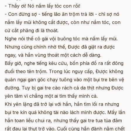
- Thầy ơi! Nó nắm lấy tóc con rồi!
- Con đừng sợ - tiếng lão ăn trộm trả lời - chỉ sợ nó
nắm lấy mũi không cắt được, còn như nắm tóc, con
cứ cắt phăng đi là thoát.
Nghe nói thế cô gái vội buông tóc mà nắm lấy mũi.
Nhưng cũng chính nhờ thế, Được đã giật ra được
ngay, và hắn vùng thoát một cách dễ dàng.
Bấy giờ, nghe tiếng kêu cứu, bốn phía đổ ra rất đông
đuổi theo tên trộm. Trong lúc nguy cấp, Được không
quản ngại gan góc chạy tuông vào một bụi tre bên vệ
đường. Tuy bị gai tre cào rách cả da thịt nhưng Được
yên tâm vì chẳng một ai tìm thấy mình cả.
Khi yên lặng đã trở lại với hắn, hắn tìm lối ra nhưng
bụi tre kín quá không tài nào lách mình được. Mấy lần
hắn toan liều chui ra, nhưng thấy gai tre tua tủa đâm
rất đau lại thụt trở vào. Cuối cùng hắn đành nằm chết