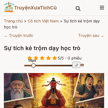
TruyệnXưaTíchCũ
Trang chủ
>
Cổ tích Việt Nam
>
Sự tích kẻ trộm dạy
học trò
← Truyện trước
Truyện sau →
Sự tích kẻ trộm dạy học trò
5
/
5
- 0
phiếu
14px
🖶
🌙