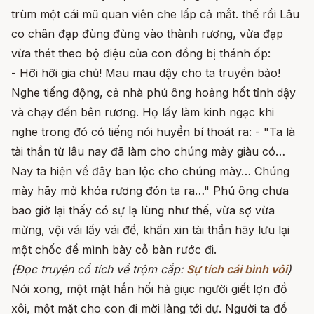
trùm một cái mũ quan viên che lấp cả mắt. thế rồi Lâu
co chân đạp đùng đùng vào thành rương, vừa đạp
vừa thét theo bộ điệu của con đồng bị thánh ốp:
- Hỡi hỡi gia chủ! Mau mau dậy cho ta truyền bảo!
Nghe tiếng động, cả nhà phú ông hoảng hốt tỉnh dậy
và chạy đến bên rương. Họ lấy làm kinh ngạc khi
nghe trong đó có tiếng nói huyền bí thoát ra: - "Ta là
tài thần từ lâu nay đã làm cho chúng mày giàu có…
Nay ta hiện về đây ban lộc cho chúng mày… Chúng
mày hãy mở khóa rương đón ta ra…" Phú ông chưa
bao giờ lại thấy có sự lạ lùng như thế, vừa sợ vừa
mừng, vội vái lấy vái để, khấn xin tài thần hãy lưu lại
một chốc để mình bày cỗ bàn rước đi.
(Đọc truyện cổ tích về trộm cắp:
Sự tích cái bình vôi
)
Nói xong, một mặt hắn hối hả giục người giết lợn đồ
xôi, một mặt cho con đi mời làng tới dự. Người ta đổ