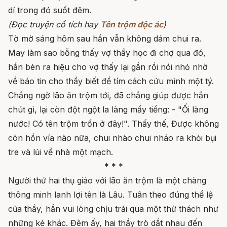
dí trong đó suốt đêm.
(Đọc truyện cổ tích hay
Tên trộm độc ác
)
Tờ mờ sáng hôm sau hắn vẫn không dám chui ra.
May làm sao bỗng thấy vợ thầy học đi chợ qua đó,
hắn bèn ra hiệu cho vợ thấy lại gần rồi nói nhỏ nhờ
về báo tin cho thầy biết để tím cách cứu mình một tý.
Chẳng ngờ lão ăn trộm tới, đã chẳng giúp được hắn
chút gì, lại còn đột ngột la làng mấy tiếng: - "Ối làng
nước! Có tên trộm trốn ở đây!". Thấy thế, Được không
còn hồn vía nào nữa, chui nhào chui nháo ra khỏi bụi
tre và lủi về nhà một mạch.
* * *
Người thứ hai thụ giáo với lão ăn trộm là một chàng
thông minh lanh lợi tên là Lâu. Tuân theo đúng thể lệ
của thầy, hắn vui lòng chịu trải qua một thử thách như
những kẻ khác. Đêm ấy, hai thầy trò dắt nhau đến