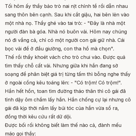
Tối hôm ấy thầy bảo trò nai nịt chỉnh tề rồi dẫn nhau
sang thôn bên cạnh. Sau khi cắt giậu, hai bên lẻn vào
một nhà nọ. Thầy ghé vào tai trò: - "Đây là nhà một
người đàn bà góa. Nhà nó buôn vải. Hôm nay chúng
nó đi vắng cả, chỉ có một người con gái giữ nhà. Cái
bọc vải để ở đầu giường, con tha hồ mà chọn".
Thế rồi thầy khoét vách cho trò chui vào. Được quả
tìm thấy chỗ cất vải. Nhưng giữa khi hắn đang sờ
soạng để phân biệt giá trị từng tấm thì bỗng nghe thấy
ở ngoài cổng kêu toáng lên: - "Có trộm! Có trộm!".
Hắn hết hồn, toan tìm đường tháo thân thì cô gái đã
tỉnh dậy ôm chầm lấy hắn. Hắn chống cự lại nhưng cô
gái đã kịp thời nắm lấy búi tóc của hắn vừa sổ ra,
đồng thời kêu cứu rất dữ dội.
Được bối rối không biết làm thế nào cả, đành mếu
máo gọi thầy: