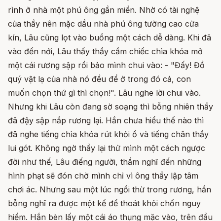
rình ở nhà một phú ông gần miền. Nhờ có tài nghệ
của thầy nên mặc dầu nhà phú ông tường cao cửa
kín, Lâu cũng lọt vào buồng một cách dễ dàng. Khi đã
vào đến nới, Lâu thấy thầy cầm chiếc chìa khóa mở
một cái rương sập rồi bảo mình chui vào: - "Đấy! Đồ
quý vật lạ của nhà nó đều để ở trong đó cả, con
muốn chọn thứ gì thì chọn!". Lâu nghe lời chui vào.
Nhưng khi Lâu còn đang sờ soạng thì bỗng nhiên thầy
đã đậy sập nắp rương lại. Hắn chưa hiểu thế nào thì
đã nghe tiếng chìa khóa rút khỏi ổ và tiếng chân thầy
lui gót. Không ngờ thầy lại thử mình một cách ngược
đời như thế, Lâu điếng người, thầm nghĩ đến những
hình phạt sẽ đón chờ mình chỉ vì ông thầy lập tâm
chơi ác. Nhưng sau một lúc ngồi thừ trong rương, hắn
bỗng nghĩ ra được một kế để thoát khỏi chốn nguy
hiểm. Hắn bèn lấy một cái áo thụng mặc vào, trên đầu