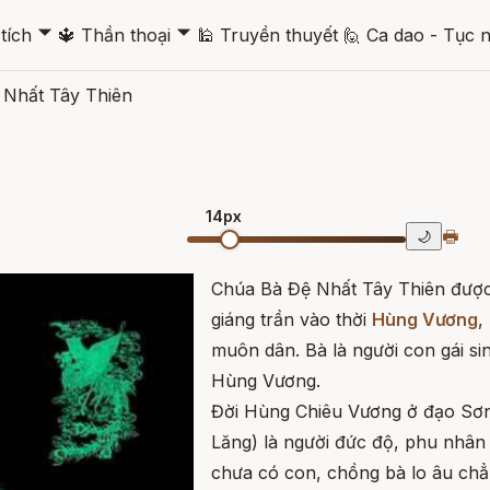
🞃
🞃
tích
🔱
Thần thoại
🕌
Truyền thuyết
🙋
Ca dao - Tục 
 Nhất Tây Thiên
14px
🖶
🌙
Chúa Bà Đệ Nhất Tây Thiên được
giáng trần vào thời
Hùng Vương
,
muôn dân. Bà là người con gái si
Hùng Vương.
Đời Hùng Chiêu Vương ở đạo Sơ
Lăng) là người đức độ, phu nhân
chưa có con, chồng bà lo âu chẳ