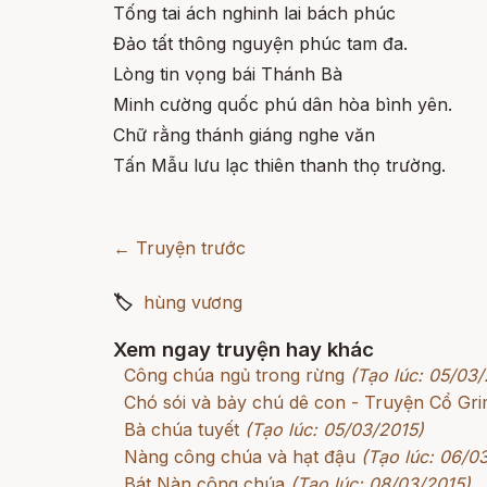
Tống tai ách nghinh lai bách phúc
Đảo tất thông nguyện phúc tam đa.
Lòng tin vọng bái Thánh Bà
Minh cường quốc phú dân hòa bình yên.
Chữ rằng thánh giáng nghe văn
Tấn Mẫu lưu lạc thiên thanh thọ trường.
← Truyện trước
🏷
hùng vương
Xem ngay truyện hay khác
Công chúa ngủ trong rừng
(Tạo lúc: 05/03/
Chó sói và bảy chú dê con - Truyện Cổ G
Bà chúa tuyết
(Tạo lúc: 05/03/2015)
Nàng công chúa và hạt đậu
(Tạo lúc: 06/0
Bát Nàn công chúa
(Tạo lúc: 08/03/2015)