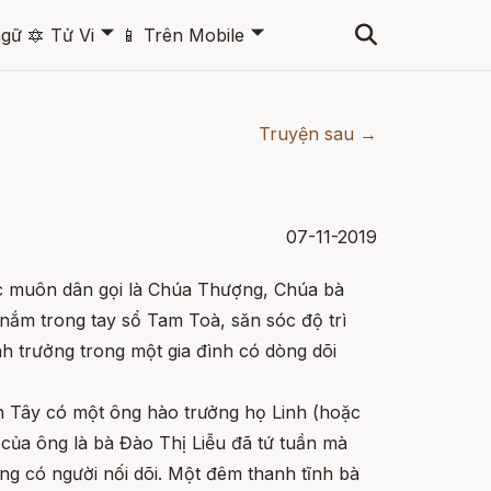
🞃
🞃
ngữ
🔯
Tử Vi
📱
Trên Mobile
Truyện sau →
07-11-2019
 muôn dân gọi là Chúa Thượng, Chúa bà
 nắm trong tay sổ Tam Toà, săn sóc độ trì
nh trưởng trong một gia đình có dòng dõi
n Tây có một ông hào trưởng họ Linh (hoặc
 của ông là bà Đào Thị Liễu đã tứ tuần mà
ng có người nối dõi. Một đêm thanh tĩnh bà