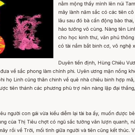
nằm mộng thấy mình lên núi Tam 
mây lành năm sắc có các tiên cô
lâu sau đó bà cấn động bào thai,
hảo tướng vô cùng. Nàng tên Linh
cho học kinh thư, văn phú thông 
có tài nắm bắt binh cơ, võ nghệ 
Duyên tiền định, Hùng Chiêu Vươ
đưa về sắc phong làm chính phi. Uyên ương mặn nồng khôn
g phi họ Linh cũng thân chinh về quê nhà chiêu binh hợp m
i được tiên thánh các phương phù trợ nên nàng lập đại th
u người con gái vừa kiều diễm lại tài ba ấy, muốn được bê
ung của Thị Tiêu chợt có ngũ sắc tường vân lượn quanh, 
mây rồi về Trời, mối tình giữa người và tiên cũng kết thúc