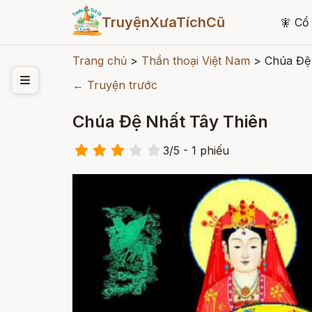
TruyệnXưaTíchCũ
🧚
Cổ 
Trang chủ
>
Thần thoại Việt Nam
>
Chúa Đệ
← Truyện trước
Chúa Đệ Nhất Tây Thiên
3
/
5
- 1
phiếu