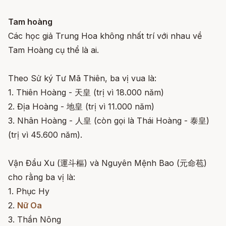
Tam hoàng
Các học giả Trung Hoa không nhất trí với nhau về
Tam Hoàng cụ thể là ai.
Theo Sử ký Tư Mã Thiên, ba vị vua là:
1. Thiên Hoàng - 天皇 (trị vì 18.000 năm)
2. Địa Hoàng - 地皇 (trị vì 11.000 năm)
3. Nhân Hoàng - 人皇 (còn gọi là Thái Hoàng - 泰皇)
(trị vì 45.600 năm).
Vận Đẩu Xu (運斗樞) và Nguyên Mệnh Bao (元命苞)
cho rằng ba vị là:
1. Phục Hy
2.
Nữ Oa
3. Thần Nông