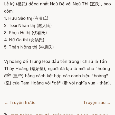
Lễ ký (禮記) đồng nhất Ngũ Đế với Ngũ Thị (五氏), bao
gồm:
1. Hữu Sào thị (有巢氏)
2. Toại Nhân thị (燧人氏)
3. Phục Hi thị (伏羲氏)
4. Nữ Oa thị (女媧氏)
5. Thần Nông thị (神農氏)
Vị hoàng đế Trung Hoa đầu tiên trong lịch sử là Tần
Thủy Hoàng (秦始皇), người đã tạo từ mới cho "hoàng
đế" (皇帝) bằng cách kết hợp các danh hiệu "hoàng"
(皇) của Tam Hoàng với "đế" (帝 với nghĩa vua - thần).
← Truyện trước
Truyện sau →