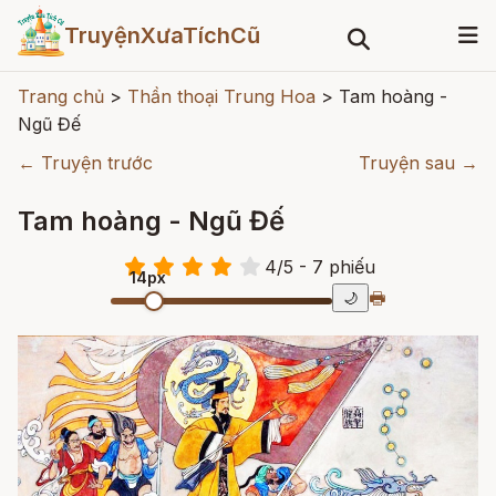
TruyệnXưaTíchCũ
Trang chủ
>
Thần thoại Trung Hoa
>
Tam hoàng -
Ngũ Đế
← Truyện trước
Truyện sau →
Tam hoàng - Ngũ Đế
4
/
5
- 7
phiếu
14px
🖶
🌙