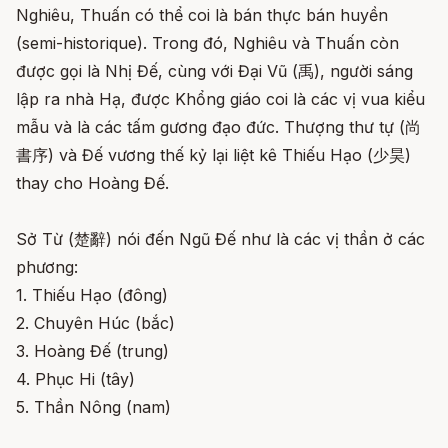
Nghiêu, Thuấn có thể coi là bán thực bán huyền
(semi-historique). Trong đó, Nghiêu và Thuấn còn
được gọi là Nhị Đế, cùng với Đại Vũ (禹), người sáng
lập ra nhà Hạ, được Khổng giáo coi là các vị vua kiểu
mẫu và là các tấm gương đạo đức. Thượng thư tự (尚
書序) và Đế vương thế kỷ lại liệt kê Thiếu Hạo (少昊)
thay cho Hoàng Đế.
Sở Từ (楚辭) nói đến Ngũ Đế như là các vị thần ở các
phương:
1. Thiếu Hạo (đông)
2. Chuyên Húc (bắc)
3. Hoàng Đế (trung)
4. Phục Hi (tây)
5. Thần Nông (nam)