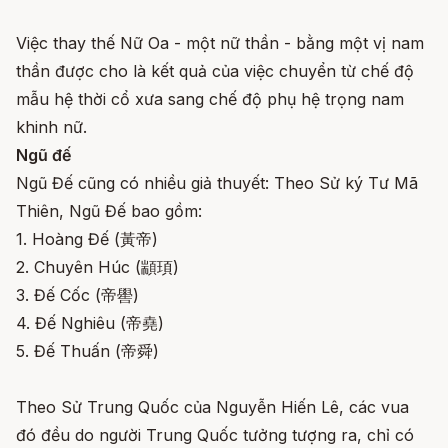
Việc thay thế Nữ Oa - một nữ thần - bằng một vị nam
thần được cho là kết quả của việc chuyển từ chế độ
mẫu hệ thời cổ xưa sang chế độ phụ hệ trọng nam
khinh nữ.
Ngũ đế
Ngũ Đế cũng có nhiều giả thuyết: Theo Sử ký Tư Mã
Thiên, Ngũ Đế bao gồm:
1. Hoàng Đế (黃帝)
2. Chuyên Húc (顓頊)
3. Đế Cốc (帝嚳)
4. Đế Nghiêu (帝堯)
5. Đế Thuấn (帝舜)
Theo Sử Trung Quốc của Nguyễn Hiến Lê, các vua
đó đều do người Trung Quốc tưởng tượng ra, chỉ có