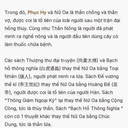
Trong đó,
Phục Hy
và Nữ Oa là thần chồng và thần
vợ, được coi là tổ tiên của loài người sau một trận đại
hồng thủy. Cũng như Thần Nông là người đã phát
minh ra nghề nông và là người đầu tiên dùng cây cỏ
làm thuốc chữa bệnh.
Các sách Thượng thư đại truyện (尚書大傳) và Bạch
hổ thông nghĩa (白虎通義) thay thế Nữ Oa bằng Toại
Nhân (燧人), người phát minh ra lửa. Sách Đế vương
thế kỉ (帝王世紀) thay thế Nữ Oa bằng Hoàng Đế (皇
帝), người được coi là tổ tiên của người Hán. Sách
"Thông Giám Ngoại Kỷ" lại thay thế Nữ Oa bằng Cộng
Công, tức là thủy thần. Sách "Bạch Hổ Thông Nghĩa "
còn có 1 thuyết khác thay thế Nữ Oa bằng Chúc
Dung, tức là thần lửa.