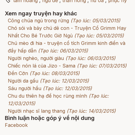
🏷
tam hoàng
,
ngũ đế
,
thần nông
,
nữ oa
,
phục hy
Xem ngay truyện hay khác
Công chúa ngủ trong rừng
(Tạo lúc: 05/03/2015)
Chó sói và bảy chú dê con - Truyện Cổ Grimm Hay
Nhất Cho Bé Trước Giờ Ngủ
(Tạo lúc: 05/03/2015)
Chú mèo đi hia - truyện cổ tích Grimm kinh điển và
đầy hấp dẫn
(Tạo lúc: 06/03/2015)
Người nghèo, người giàu
(Tạo lúc: 06/03/2015)
Chiếc nón lá của Jizo - Sama
(Tạo lúc: 07/03/2015)
Đền Cờn
(Tạo lúc: 08/03/2015)
Người da gấu
(Tạo lúc: 12/03/2015)
Sáu người hầu
(Tạo lúc: 12/03/2015)
Chu du thiên hạ để học rùng mình
(Tạo lúc:
12/03/2015)
Người nhạc sĩ lang thang
(Tạo lúc: 14/03/2015)
Bình luận hoặc góp ý về nội dung
Facebook