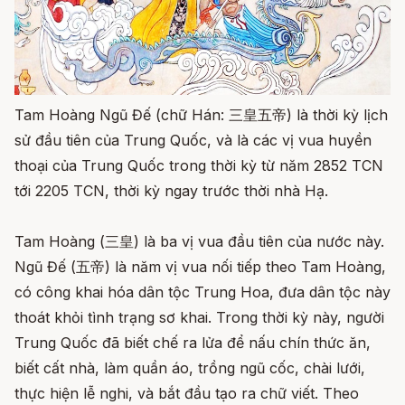
Tam Hoàng Ngũ Đế (chữ Hán: 三皇五帝) là thời kỳ lịch
sử đầu tiên của Trung Quốc, và là các vị vua huyền
thoại của Trung Quốc trong thời kỳ từ năm 2852 TCN
tới 2205 TCN, thời kỳ ngay trước thời nhà Hạ.
Tam Hoàng (三皇) là ba vị vua đầu tiên của nước này.
Ngũ Đế (五帝) là năm vị vua nối tiếp theo Tam Hoàng,
có công khai hóa dân tộc Trung Hoa, đưa dân tộc này
thoát khỏi tình trạng sơ khai. Trong thời kỳ này, người
Trung Quốc đã biết chế ra lửa để nấu chín thức ăn,
biết cất nhà, làm quần áo, trồng ngũ cốc, chài lưới,
thực hiện lễ nghi, và bắt đầu tạo ra chữ viết. Theo