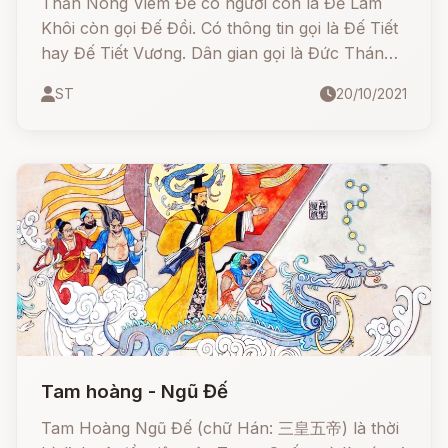
Thần Nông Viêm Đế có người con là Đế Lâm
Khôi còn gọi Đế Đồi. Có thông tin gọi là Đế Tiết
hay Đế Tiết Vương. Dân gian gọi là Đức Thánh
Cả. Sau khi Viêm Đế chết truyền ngôi cho Đế
ST
20/10/2021
Đồi và trở thành vị vua thứ hai của triều đại
Thần Nông, theo Sử Ký Tư Mã Thiên phần bổ
Tam Hoàng bản kỷ và Tư trị thông giám phần
ngoại kỷ thì ông chính là con trai trưởng của
Thần Nông.
Tam hoàng - Ngũ Đế
Tam Hoàng Ngũ Đế (chữ Hán: 三皇五帝) là thời