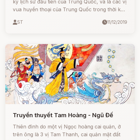
kỳ lịch sử đầu tiên của Trung Quốc, và là các vị
vua huyền thoại của Trung Quốc trong thời kỳ
từ năm 2852 TCN tới 2205 TCN, thời kỳ ngay
ST
11/12/2019
trước thời nhà Hạ.
Truyền thuyết Tam Hoàng - Ngũ Đế
Thiên đình do một vị Ngọc hoàng cai quản, ở
trên ông là 3 vị Tam Thanh, cai quản mặt đất