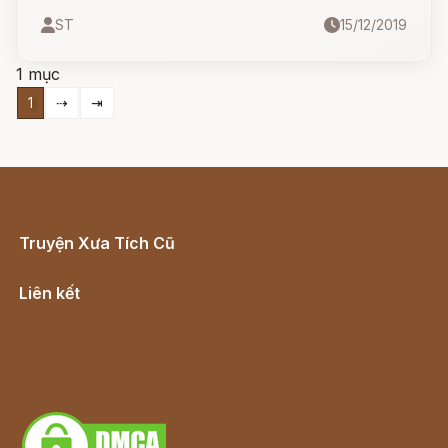
coi là thuỷ tổ của mọi người Hán.
ST
15/12/2019
1 mục
1
⇢
⇥
Truyện Xưa Tích Cũ
Cổ tích Việt Nam
Liên kết
Lịch vạn niên
Hà Nội cũ - Món ngon Hà Nội
Truyện kiếm hiệp - Ngôn tình
Download - Tải Miễn Phí