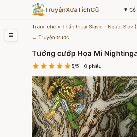
TruyệnXưaTíchCũ
🧚
Cổ 
Trang chủ
>
Thần thoại Slavic - Người Slav 
← Truyện trước
Tướng cướp Họa Mi Nighting
5
/
5
- 0
phiếu