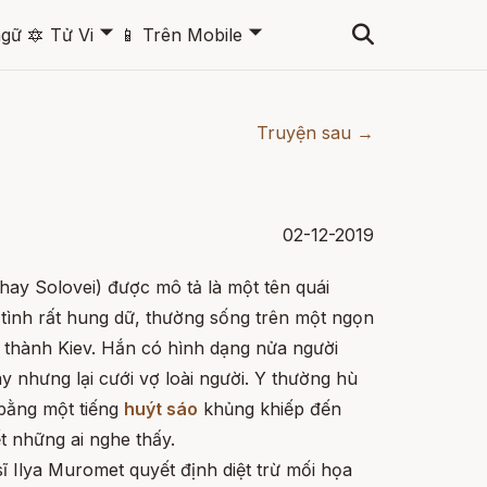
🞃
🞃
ngữ
🔯
Tử Vi
📱
Trên Mobile
Truyện sau →
02-12-2019
hay Solovei) được mô tả là một tên quái
h tình rất hung dữ, thường sống trên một ngọn
i thành Kiev. Hắn có hình dạng nửa người
y nhưng lại cưới vợ loài người. Y thường hù
bằng một tiếng
huýt sáo
khủng khiếp đến
ết những ai nghe thấy.
ĩ Ilya Muromet quyết định diệt trừ mối họa