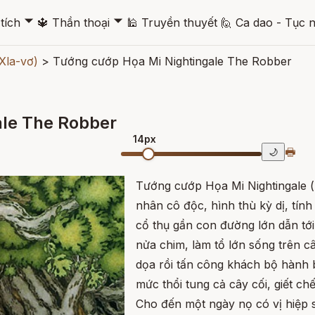
🞃
🞃
tích
🔱
Thần thoại
🕌
Truyền thuyết
🙋
Ca dao - Tục 
(Xla-vơ)
>
Tướng cướp Họa Mi Nightingale The Robber
ale The Robber
14px
🖶
🌙
Tướng cướp Họa Mi Nightingale (
nhân cô độc, hình thù kỳ dị, tín
cổ thụ gần con đường lớn dẫn tớ
nửa chim, làm tổ lớn sống trên câ
dọa rồi tấn công khách bộ hành 
mức thổi tung cả cây cối, giết ch
Cho đến một ngày nọ có vị hiệp s