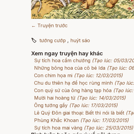
← Truyện trước
🏷
tướng cướp
,
huýt sáo
Xem ngay truyện hay khác
Sự tích hoa cẩm chướng
(Tạo lúc: 05/03/2
Những bông hoa của cô bé Ida
(Tạo lúc: 0
Con chim họa mi
(Tạo lúc: 12/03/2015)
Chu du thiên hạ để học rùng mình
(Tạo lúc
Con quỷ sứ của ông hàng tạp hóa
(Tạo lúc:
Mười hai hoàng tử
(Tạo lúc: 14/03/2015)
Ông tướng gầy
(Tạo lúc: 17/03/2015)
Lê Quý Đôn giai thoại: Biết thì nói là biết
(Tạ
Phùng Khắc Khoan
(Tạo lúc: 17/03/2015)
Sự tích hoa mai vàng
(Tạo lúc: 25/03/2015)