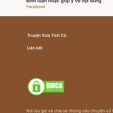
Bình luận hoặc góp ý về nội dung
Facebook
Truyện Xưa Tích Cũ
Cổ tích Việt Nam
Liên kết
Lịch vạn niên
Hà Nội cũ - Món ngon Hà Nội
Truyện kiếm hiệp - Ngôn tình
Download - Tải Miễn Phí
Nơi lưu giữ và chia sẻ những câu chuyện cổ t