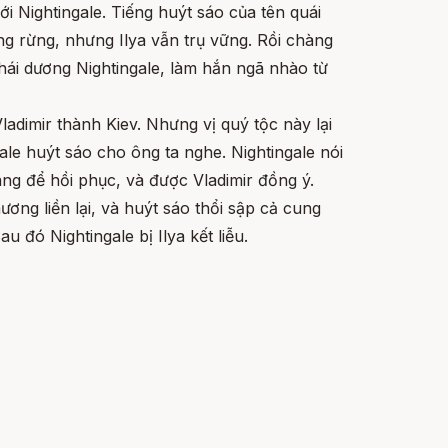
i Nightingale. Tiếng huýt sáo của tên quái
ng rừng, nhưng Ilya vẫn trụ vững. Rồi chàng
thái dương Nightingale, làm hắn ngã nhào từ
adimir thành Kiev. Nhưng vị quý tộc này lại
ale huýt sáo cho ông ta nghe. Nightingale nói
ng để hồi phục, và được Vladimir đồng ý.
ơng liền lại, và huýt sáo thổi sập cả cung
u đó Nightingale bị Ilya kết liễu.