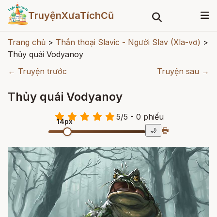
TruyệnXưaTíchCũ
Trang chủ
>
Thần thoại Slavic - Người Slav (Xla-vơ)
>
Thủy quái Vodyanoy
← Truyện trước
Truyện sau →
Thủy quái Vodyanoy
5
/
5
- 0
phiếu
14px
🖶
🌙