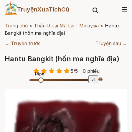
TruyệnXưaTíchCũ
Trang chủ
>
Thần thoại Mã Lai - Malaysia
>
Hantu
Bangkit (hồn ma nghĩa địa)
← Truyện trước
Truyện sau →
Hantu Bangkit (hồn ma nghĩa địa)
5
/
5
- 0
phiếu
14px
🖶
🌙