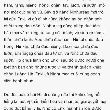
hàm, răng, miệng, hông, chân, tay, lườn, và sườn, mỗi
nơi một cục sưng vù. Bấy giờ nàng Ninhursag mới trở
lại cứu Enki, vì dù gì bà cũng không muốn nhân tình
chết trong đau đớn. Ninhursag dùng phép đưa tám
bào thai vào trong tử cung của mình, và sinh ra tám vị
thần chữa lành: Abu chữa đau hàm, Nintul chữa đau
hông, Ninkasi chữa đau miệng, Dazimua chữa đau
lườn, Enshagag chữa đau tứ chi và Ninti chữa đau
sườn. Họ chữa lành cho Enki, sau đó được người cha
biết ơn ban cho những tước vị và thành quách khắp
chốn Lưỡng Hà. Enki và Ninhursag cuối cùng đoàn
viên hạnh phúc.
Dù đôi lúc có hơi HL đi chăng nữa thì Enki cũng nổi
tiếng là một vị thần hiền hòa và nhân từ, giải quyết mọi
xung đột bằng lý lẽ. Nhờ có Enki mà nhân loại được