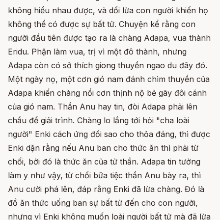
không hiểu nhau được, và dối lừa con người khiến họ
không thể có được sự bất tử. Chuyện kể rằng con
người đầu tiên được tạo ra là chàng Adapa, vua thành
Eridu. Phận làm vua, trị vì một đô thành, nhưng
Adapa còn có sở thích giong thuyền ngao du đây đó.
Một ngày nọ, một cơn gió nam đánh chìm thuyền của
Adapa khiến chàng nổi cơn thịnh nộ bẻ gãy đôi cánh
của gió nam. Thần Anu hay tin, đòi Adapa phải lên
chầu để giải trình. Chàng lo lắng tới hỏi "cha loài
người" Enki cách ứng đối sao cho thỏa đáng, thì được
Enki dặn rằng nếu Anu ban cho thức ăn thì phải từ
chối, bởi đó là thức ăn của tử thần. Adapa tin tưởng
làm y như vậy, từ chối bữa tiệc thần Anu bày ra, thì
Anu cười phá lên, đáp rằng Enki đã lừa chàng. Đó là
đồ ăn thức uống ban sự bất tử đến cho con người,
nhưng vì Enki không muốn loài người bất tử mà đã lừa