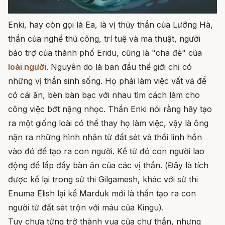
Enki, hay còn gọi là Ea, là vị thủy thần của Lưỡng Hà,
thần của nghề thủ công, trí tuệ và ma thuật, người
bảo trợ của thành phố Eridu, cũng là "cha đẻ" của
loài người
. Nguyên do là ban đầu thế giới chỉ có
những vị thần sinh sống. Họ phải làm việc vất vả để
có cái ăn, bèn bàn bạc với nhau tìm cách làm cho
công việc bớt nặng nhọc. Thần Enki nói rằng hãy tạo
ra một giống loài có thể thay họ làm việc, vậy là ông
nặn ra những hình nhân từ đất sét và thổi linh hồn
vào đó để tạo ra con người. Kể từ đó con người lao
động để lấp đầy bàn ăn của các vị thần. (Đây là tích
được kể lại trong sử thi Gilgamesh, khác với sử thi
Enuma Elish lại kể Marduk mới là thần tạo ra con
người từ đất sét trộn với máu của Kingu).
Tuy chưa từng trở thành vua của chư thần, nhưng