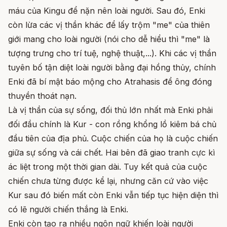
máu của Kingu để nặn nên loài người. Sau đó, Enki
còn lừa các vị thần khác để lấy trộm "me" của thiên
giới mang cho loài người (nói cho dễ hiểu thì "me" là
tượng trưng cho trí tuệ, nghệ thuật,...). Khi các vị thần
tuyên bố tận diệt loài người bằng đại hồng thủy, chính
Enki đã bí mật báo mộng cho Atrahasis để ông đóng
thuyền thoát nạn.
Là vị thần của sự sống, đối thủ lớn nhất mà Enki phải
đối đầu chính là Kur - con rồng khổng lồ kiêm bá chủ
đầu tiên của địa phủ. Cuộc chiến của họ là cuộc chiến
giữa sự sống và cái chết. Hai bên đã giao tranh cực kì
ác liệt trong một thời gian dài. Tuy kết quả của cuộc
chiến chưa từng được kể lại, nhưng căn cứ vào việc
Kur sau đó biến mất còn Enki vẫn tiếp tục hiện diện thì
có lẽ người chiến thắng là Enki.
Enki còn tạo ra nhiều ngôn ngữ khiến loài người