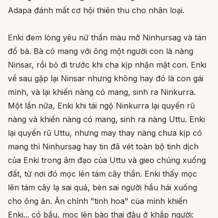
Adapa đánh mất cơ hội thiên thu cho nhân loại.
Enki đem lòng yêu nữ thần màu mỡ Ninhursag và tán
đổ bà. Bà có mang với ông một người con là nàng
Ninsar, rồi bỏ đi trước khi cha kịp nhận mặt con. Enki
về sau gặp lại Ninsar nhưng không hay đó là con gái
mình, và lại khiến nàng có mang, sinh ra Ninkurra.
Một lần nữa, Enki khi tái ngộ Ninkurra lại quyến rũ
nàng và khiến nàng có mang, sinh ra nàng Uttu. Enki
lại quyến rũ Uttu, nhưng may thay nàng chưa kịp có
mang thì Ninhursag hay tin đã vét toàn bộ tinh dịch
của Enki trong âm đạo của Uttu và gieo chúng xuống
đất, từ nơi đó mọc lên tám cây thần. Enki thấy mọc
lên tám cây lạ sai quả, bèn sai người hầu hái xuống
cho ông ăn. Ăn chính "tinh hoa" của mình khiến
Enki... có bầu, mọc lên bào thai đậu ở khắp người: