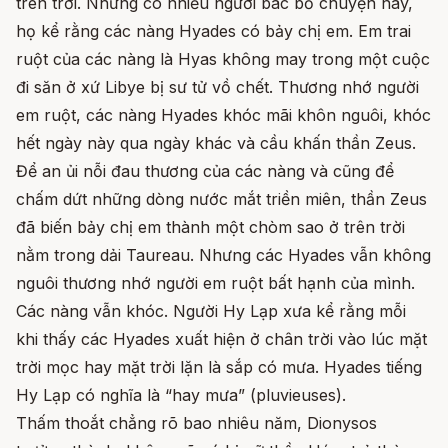
trên trời. Nhưng có nhiều người bác bỏ chuyện này,
họ kể rằng các nàng Hyades có bảy chị em. Em trai
ruột của các nàng là Hyas không may trong một cuộc
đi săn ở xứ Libye bị sư tử vồ chết. Thương nhớ người
em ruột, các nàng Hyades khóc mãi khôn nguôi, khóc
hết ngày này qua ngày khác và cầu khấn thần Zeus.
Để an ủi nỗi đau thương của các nàng và cũng để
chấm dứt những dòng nước mắt triền miên, thần Zeus
đã biến bảy chị em thành một chòm sao ở trên trời
nằm trong dải Taureau. Nhưng các Hyades vẫn không
nguôi thương nhớ người em ruột bất hạnh của mình.
Các nàng vẫn khóc. Người Hy Lạp xưa kể rằng mỗi
khi thấy các Hyades xuất hiện ở chân trời vào lúc mặt
trời mọc hay mặt trời lặn là sắp có mưa. Hyades tiếng
Hy Lạp có nghĩa là “hay mưa” (pluvieuses).
Thấm thoắt chẳng rõ bao nhiêu năm, Dionysos