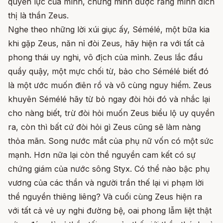
quyền lực của mình, chứng minh được rằng mình đích
thị là thần Zeus.
Nghe theo những lời xúi giục ấy, Sémélé, một bữa kia
khi gặp Zeus, năn nỉ đòi Zeus, hãy hiện ra với tất cả
phong thái uy nghi, vô địch của mình. Zeus lắc đầu
quầy quậy, một mực chối từ, bảo cho Sémélé biết đó
là một ước muốn điên rồ và vô cùng nguy hiểm. Zeus
khuyên Sémélé hãy từ bỏ ngay đòi hỏi đó và nhắc lại
cho nàng biết, trừ đòi hỏi muốn Zeus biểu lộ uy quyền
ra, còn thì bất cứ đòi hỏi gì Zeus cũng sẽ làm nàng
thỏa mãn. Song nước mắt của phụ nữ vốn có một sức
mạnh. Hơn nữa lại còn thề nguyền cam kết có sự
chứng giám của nước sông Styx. Có thể nào bậc phụ
vương của các thần và người trần thế lại vi phạm lời
thề nguyền thiêng liêng? Và cuối cùng Zeus hiện ra
với tất cả vẻ uy nghi đường bệ, oai phong lẫm liệt thật