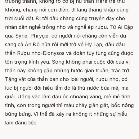
trưởng thành, không rõ có bị nữ thần Héra trả thù
không, chàng nổi cơn điên, đi lang thang khắp cùng
trời cuối đất. Đi tới đâu chàng cũng truyền dạy cho
nhân dân nghề trồng nho và nghề ép rượu. Từ Ai Cập
qua Syrie, Phrygie, có người nói chàng còn viễn du
sang cả Ấn Độ nữa rồi mới trở về Hy Lạp, đâu đâu
thần Rượu nho-Dionysos và đoàn tùy tùng cũng được
tôn trọng kính yêu. Song không phải cuộc đời của vị
thần này không gặp những bước gian truân, trắc trở.
Tặng vật của thần ban cho loài người, rượu nho, có
lúc bị người đời hiểu lầm đó là thứ nước bùa mê, ma
quái. Uống vào làm đầu óc choáng váng, mê mê tỉnh
tỉnh, còn trong người thì máu chảy giần giật, bốc nóng
bừng bừng. Vì thế đã xảy ra không ít những sự hiểu
lầm đáng tiếc.