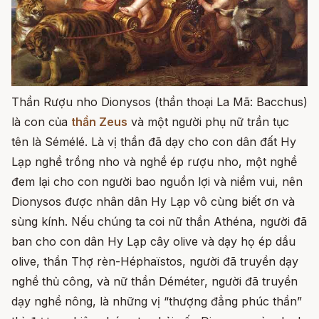
Thần Rượu nho Dionysos (thần thoại La Mã: Bacchus)
là con của
thần Zeus
và một người phụ nữ trần tục
tên là Sémélé. Là vị thần đã dạy cho con dân đất Hy
Lạp nghề trồng nho và nghề ép rượu nho, một nghề
đem lại cho con người bao nguồn lợi và niềm vui, nên
Dionysos được nhân dân Hy Lạp vô cùng biết ơn và
sùng kính. Nếu chúng ta coi nữ thần Athéna, người đã
ban cho con dân Hy Lạp cây olive và dạy họ ép dầu
olive, thần Thợ rèn-Héphaïstos, người đã truyền dạy
nghề thủ công, và nữ thần Déméter, người đã truyền
dạy nghề nông, là những vị “thượng đẳng phúc thần”