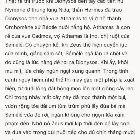
Thật ra thì trước khi Dionysos đến tay các tiên nữ
Nymphe ở thung lũng Nida, thần Hermès đã trao
Dionysos cho nhà vua Athamas trị vì ở đô thành
Orchomène xứ Béotie nuôi nấng hộ. Athamas là con
rể của vua Cadmos, vợ Athamas là Ino, chị ruột của
Sémélé. Có chuyện kể, khi Zeus thể hiện quyền lực
của mình, giáng sấm sét, Sémélé ngã lăn ra chết và
đó cũng là lúc nàng đẻ rơi ra Dionysos. Khi ấy, khói
mù mịt, lửa cháy ngùn ngụt xung quanh. Trong tình
cảnh nguy hiểm như thế thì may gặp một phép lạ xuất
hiện, từ dưới lòng đất bỗng mọc lên một giống cây leo.
Chỉ trong nháy mắt cây này đã mọc thành một bụi,
vươn rộng tỏa dài um tùm trùm phủ lấy đứa bé mà
Sémélé vừa đẻ rơi, ngăn không cho ngọn lửa xâm
phạm đến. Nhờ nó Zeus mới kịp thời đến bế lấy con
và đưa vào trong đùi nuôi tiếp cho đủ chín tháng mười