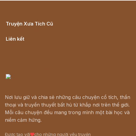
Truyện Xưa Tích Cũ
Cổ tích Việt Nam
Liên kết
Lịch vạn niên
Hà Nội cũ - Món ngon Hà Nội
Truyện kiếm hiệp - Ngôn tình
Download - Tải Miễn Phí
Nơi lưu giữ và chia sẻ những câu chuyện cổ tích, thần
thoại và truyền thuyết bất hủ từ khắp nơi trên thế giới.
Mỗi câu chuyện đều mang trong mình một bài học và
niềm cảm hứng.
Được tạo với
cho những người yêu truyện