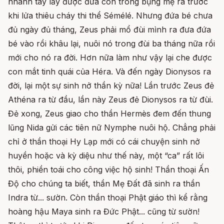
nhanh tay lấy được đứa con trong bụng mẹ ra trước
khi lửa thiêu cháy thi thể Sémélé. Nhưng đứa bé chưa
đủ ngày đủ tháng, Zeus phải mổ đùi mình ra đưa đứa
bé vào rồi khâu lại, nuôi nó trong đùi ba tháng nữa rồi
mới cho nó ra đời. Hơn nữa làm như vậy lại che được
con mắt tinh quái của Héra. Và đến ngày Dionysos ra
đời, lại một sự sinh nở thần kỳ nữa! Lần trước Zeus đẻ
Athéna ra từ đầu, lần này Zeus đẻ Dionysos ra từ đùi.
Đẻ xong, Zeus giao cho thần Hermès đem đến thung
lũng Nida gửi các tiên nữ Nymphe nuôi hộ. Chẳng phải
chỉ ở thần thoại Hy Lạp mới có cái chuyện sinh nở
huyền hoặc và kỳ diệu như thế này, một “ca” rất lôi
thôi, phiền toái cho công việc hộ sinh! Thần thoại Ấn
Độ cho chúng ta biết, thần Mẹ Đất đã sinh ra thần
Indra từ... sườn. Còn thần thoại Phật giáo thì kể rằng
hoàng hậu Maya sinh ra Đức Phật... cũng từ sườn!