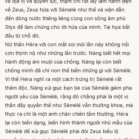
về địa vị và quyền lực, thậm chí rất lấy làm hãnh diện
về Zeus, Zeus hứa với Sémélé như thế và viện dẫn
đến dòng nước thiêng liêng cùng con sông âm phủ
Styx để làm chứng cho lời hứa của mình. Tai họa bắt
đầu từ chỗ đó.
Nữ thần Héra với con mắt soi mói lần này không nổi
cơn thịnh nộ như những lần trước. Nàng biết hết mọi
hành động ám muội của chồng. Nàng lại còn biết
chồng mình đã chỉ non thề biển những gì với Sémélé.
Vì thế Héra nghĩ ra một cách trừng trị Sémélé rất
thâm độc. Nàng xúi giục bạn bè của Sémélé gièm pha
người yêu của Sémélé, rằng đó chẳng phải là một vị
thần đầy quyền thế như Sémélé vẫn thường khoe, mà
thực ra chỉ là một anh chăn chiên tầm thường. Héra
lại còn biến dạng, biến hình thành người nhũ mẫu của
Sémélé để xúi giục Sémélé phải đòi Zeus biểu lộ