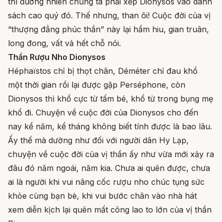
thì đương nhiên chúng ta phải xếp Dionysos vào danh
sách cao quý đó. Thế nhưng, than ôi! Cuộc đời của vị
“thượng đẳng phúc thần” này lại hẩm hiu, gian truân,
long đong, vất vả hết chỗ nói.
Thần Rượu Nho Dionysos
Héphaïstos chỉ bị thọt chân, Déméter chỉ đau khổ
một thời gian rồi lại được gặp Perséphone, còn
Dionysos thì khổ cực từ tấm bé, khổ từ trong bụng mẹ
khổ đi. Chuyện về cuộc đời của Dionysos cho đến
nay kể năm, kể tháng không biết tính được là bao lâu.
Ấy thế mà dường như đối với người dân Hy Lạp,
chuyện về cuộc đời của vị thần ấy như vừa mới xảy ra
đâu đó năm ngoái, năm kia. Chưa ai quên được, chưa
ai là người khi vui nâng cốc rượu nho chúc tụng sức
khỏe cùng bạn bè, khi vui bước chân vào nhà hát
xem diễn kịch lại quên mất công lao to lớn của vị thần