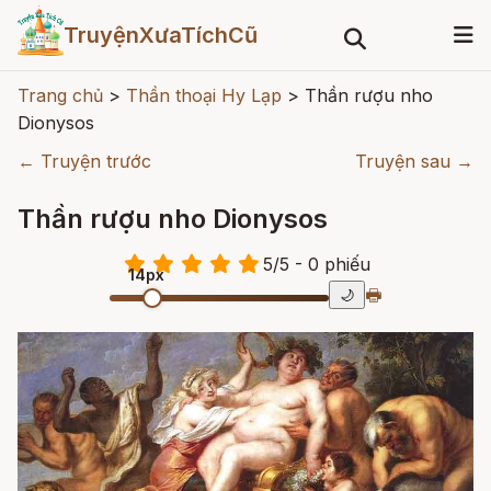
TruyệnXưaTíchCũ
Trang chủ
>
Thần thoại Hy Lạp
>
Thần rượu nho
Dionysos
← Truyện trước
Truyện sau →
Thần rượu nho Dionysos
5
/
5
- 0
phiếu
14px
🖶
🌙