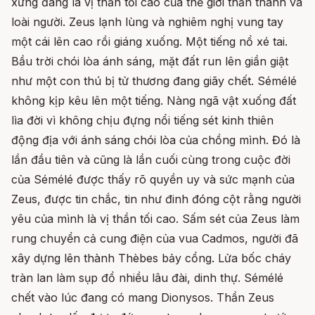
xứng đáng là vị thần tối cao của thế giới thần thánh và
loài người. Zeus lạnh lùng và nghiêm nghị vung tay
một cái lên cao rồi giáng xuống. Một tiếng nổ xé tai.
Bầu trời chói lòa ánh sáng, mặt đất run lên giần giật
như một con thú bị tử thương đang giãy chết. Sémélé
không kịp kêu lên một tiếng. Nàng ngã vật xuống đất
lìa đời vì không chịu đựng nổi tiếng sét kinh thiên
động địa với ánh sáng chói lòa của chồng mình. Đó là
lần đầu tiên và cũng là lần cuối cùng trong cuộc đời
của Sémélé được thấy rõ quyền uy và sức mạnh của
Zeus, được tin chắc, tin như đinh đóng cột rằng người
yêu của mình là vị thần tối cao. Sấm sét của Zeus làm
rung chuyển cả cung điện của vua Cadmos, người đã
xây dựng lên thành Thèbes bảy cổng. Lửa bốc cháy
tràn lan làm sụp đổ nhiều lâu đài, dinh thự. Sémélé
chết vào lúc đang có mang Dionysos. Thần Zeus