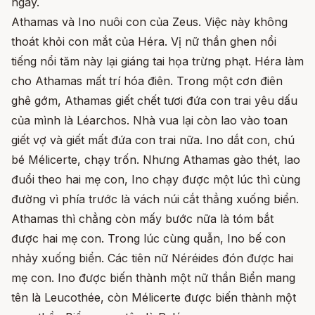
ngày.
Athamas và Ino nuôi con của Zeus. Việc này không
thoát khỏi con mắt của Héra. Vị nữ thần ghen nổi
tiếng nổi tăm này lại giáng tai họa trừng phạt. Héra làm
cho Athamas mất trí hóa điên. Trong một cơn điên
ghê gớm, Athamas giết chết tươi đứa con trai yêu dấu
của mình là Léarchos. Nhà vua lại còn lao vào toan
giết vợ và giết mất đứa con trai nữa. Ino dắt con, chú
bé Mélicerte, chạy trốn. Nhưng Athamas gào thét, lao
đuổi theo hai mẹ con, Ino chạy được một lúc thì cùng
đường vì phía trước là vách núi cắt thẳng xuống biển.
Athamas thì chẳng còn mấy bước nữa là tóm bắt
được hai mẹ con. Trong lúc cùng quẫn, Ino bế con
nhảy xuống biển. Các tiên nữ Néréides đón được hai
mẹ con. Ino được biến thành một nữ thần Biển mang
tên là Leucothée, còn Mélicerte được biến thành một