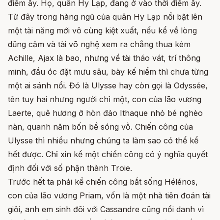
điểm ấy. Họ, quân Hy Lạp, đang ở vào thời điểm ấy.
Từ đây trong hàng ngũ của quân Hy Lạp nổi bật lên
một tài năng mới vô cùng kiệt xuất, nếu kể về lòng
dũng cảm và tài võ nghệ xem ra chẳng thua kém
Achille, Ajax là bao, nhưng về tài tháo vát, trí thông
minh, đầu óc đặt mưu sâu, bày kế hiểm thì chưa từng
một ai sánh nổi. Đó là Ulysse hay còn gọi là Odyssée,
tên tuy hai nhưng người chỉ một, con của lão vương
Laerte, quê hương ở hòn đảo Ithaque nhỏ bé nghèo
nàn, quanh năm bốn bề sóng vỗ. Chiến công của
Ulysse thì nhiều nhưng chúng ta làm sao có thể kể
hết được. Chỉ xin kể một chiến công có ý nghĩa quyết
định đối với số phận thành Troie.
Trước hết ta phải kể chiến công bắt sống Hélénos,
con của lão vương Priam, vốn là một nhà tiên đoán tài
giỏi, anh em sinh đôi với Cassandre cũng nổi danh vì