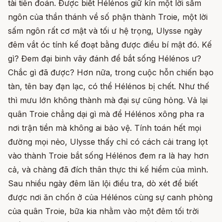
tài tiên đoán. Được biết Hélénos giữ kín một lời sấm
ngôn của thần thánh về số phận thành Troie, một lời
sấm ngôn rất cơ mật và tối ư hệ trọng, Ulysse ngày
đêm vắt óc tính kế đoạt bằng được điều bí mật đó. Kế
gì? Đem đại binh vây đánh để bắt sống Hélénos ư?
Chắc gì đã được? Hơn nữa, trong cuộc hỗn chiến bạo
tàn, tên bay đạn lạc, có thể Hélénos bị chết. Như thế
thì mưu lớn không thành mà đại sự cũng hỏng. Vả lại
quân Troie chẳng dại gì mà để Hélénos xông pha ra
nơi trận tiền mà không ai bảo vệ. Tính toán hết mọi
đường mọi nẻo, Ulysse thấy chỉ có cách cải trang lọt
vào thành Troie bắt sống Hélénos đem ra là hay hơn
cả, và chàng đã đích thân thực thi kế hiểm của mình.
Sau nhiều ngày đêm lăn lội điều tra, dò xét để biết
được nơi ăn chốn ở của Hélénos cùng sự canh phòng
của quân Troie, bữa kia nhằm vào một đêm tối trời