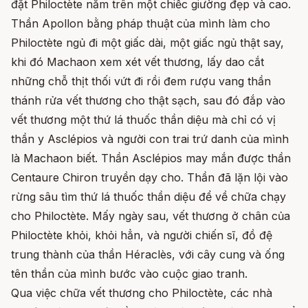
đặt Philoctète nằm trên một chiếc giường đẹp và cao.
Thần Apollon bằng pháp thuật của mình làm cho
Philoctète ngủ đi một giấc dài, một giấc ngủ thật say,
khi đó Machaon xem xét vết thương, lấy dao cắt
những chỗ thịt thối vứt đi rồi đem rượu vang thần
thánh rửa vết thương cho thật sạch, sau đó đắp vào
vết thương một thứ lá thuốc thần diệu mà chỉ có vị
thần y Asclépios và người con trai trứ danh của mình
là Machaon biết. Thần Asclépios may mắn được thần
Centaure Chiron truyền dạy cho. Thần đã lặn lội vào
rừng sâu tìm thứ lá thuốc thần diệu để về chữa chạy
cho Philoctète. Mấy ngày sau, vết thương ở chân của
Philoctète khỏi, khỏi hẳn, và người chiến sĩ, đồ đệ
trung thành của thần Héraclès, với cây cung và ống
tên thần của mình bước vào cuộc giao tranh.
Qua việc chữa vết thương cho Philoctète, các nhà