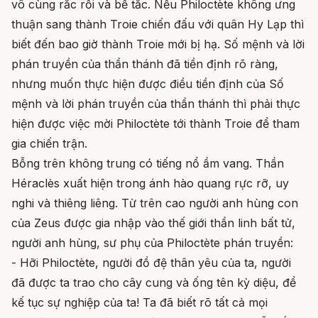
vô cùng rắc rối và bế tắc. Nếu Philoctète không ưng
thuận sang thành Troie chiến đấu với quân Hy Lạp thì
biết đến bao giờ thành Troie mới bị hạ. Số mệnh và lời
phán truyền của thần thánh đã tiền định rõ ràng,
nhưng muốn thực hiện được điều tiền định của Số
mệnh và lời phán truyền của thần thánh thì phải thực
hiện được việc mời Philoctète tới thành Troie để tham
gia chiến trận.
Bỗng trên không trung có tiếng nổ ầm vang. Thần
Héraclès xuất hiện trong ánh hào quang rực rỡ, uy
nghi và thiêng liêng. Từ trên cao người anh hùng con
của Zeus được gia nhập vào thế giới thần linh bất tử,
người anh hùng, sư phụ của Philoctète phán truyền:
- Hỡi Philoctète, người đồ đệ thân yêu của ta, người
đã được ta trao cho cây cung và ống tên kỳ diệu, để
kế tục sự nghiệp của ta! Ta đã biết rõ tất cả mọi