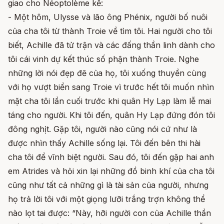
giao cho Néoptolème kể:
- Một hôm, Ulysse và lão ông Phénix, người bố nuôi
của cha tôi từ thành Troie về tìm tôi. Hai người cho tôi
biết, Achille đã tử trận và các đấng thần linh dành cho
tôi cái vinh dự kết thúc số phận thành Troie. Nghe
những lời nói đẹp đẽ của họ, tôi xuống thuyền cùng
với họ vượt biển sang Troie vì trước hết tôi muốn nhìn
mặt cha tôi lần cuối trước khi quân Hy Lạp làm lễ mai
táng cho người. Khi tôi đến, quân Hy Lạp đứng đón tôi
đông nghịt. Gặp tôi, người nào cũng nói cứ như là
được nhìn thấy Achille sống lại. Tôi đến bên thi hài
cha tôi để vĩnh biệt người. Sau đó, tôi đến gặp hai anh
em Atrides và hỏi xin lại những đồ binh khí của cha tôi
cũng như tất cả những gì là tài sản của người, nhưng
họ trả lời tôi với một giọng lưỡi trắng trợn không thể
nào lọt tai được: “Này, hỡi người con của Achille thần