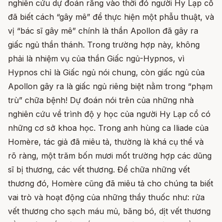
nghiên cứu dự đoán rằng vào thời đó người Hy Lạp cổ
đã biết cách “gây mê” để thực hiện một phẫu thuật, và
vị “bác sĩ gây mê” chính là thần Apollon đã gây ra
giấc ngủ thần thánh. Trong trường hợp này, không
phải là nhiệm vụ của thần Giấc ngủ-Hypnos, vì
Hypnos chỉ là Giấc ngủ nói chung, còn giấc ngủ của
Apollon gây ra là giấc ngủ riêng biệt nằm trong “phạm
trù” chữa bệnh! Dự đoán nói trên của những nhà
nghiên cứu về trình độ y học của người Hy Lạp cổ có
những cơ sở khoa học. Trong anh hùng ca Iliade của
Homère, tác giả đã miêu tả, thường là khá cụ thể và
rõ ràng, một trăm bốn mươi mốt trường hợp các dũng
sĩ bị thương, các vết thương. Để chữa những vết
thương đó, Homère cũng đã miêu tả cho chúng ta biết
vai trò và hoạt động của những thầy thuốc như: rửa
vết thương cho sạch máu mủ, băng bó, dịt vết thương