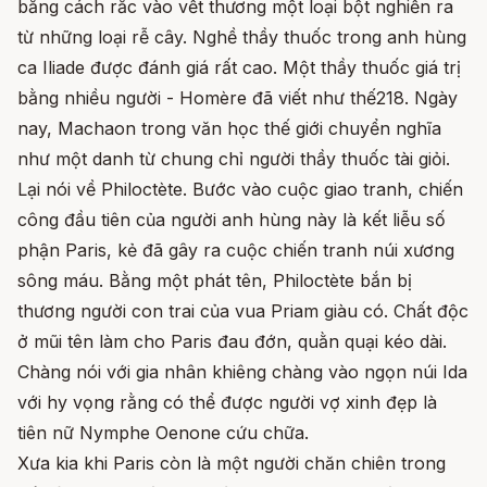
bằng cách rắc vào vết thương một loại bột nghiền ra
từ những loại rễ cây. Nghề thầy thuốc trong anh hùng
ca Iliade được đánh giá rất cao. Một thầy thuốc giá trị
bằng nhiều người - Homère đã viết như thế218. Ngày
nay, Machaon trong văn học thế giới chuyển nghĩa
như một danh từ chung chỉ người thầy thuốc tài giỏi.
Lại nói về Philoctète. Bước vào cuộc giao tranh, chiến
công đầu tiên của người anh hùng này là kết liễu số
phận Paris, kẻ đã gây ra cuộc chiến tranh núi xương
sông máu. Bằng một phát tên, Philoctète bắn bị
thương người con trai của vua Priam giàu có. Chất độc
ở mũi tên làm cho Paris đau đớn, quằn quại kéo dài.
Chàng nói với gia nhân khiêng chàng vào ngọn núi Ida
với hy vọng rằng có thể được người vợ xinh đẹp là
tiên nữ Nymphe Oenone cứu chữa.
Xưa kia khi Paris còn là một người chăn chiên trong