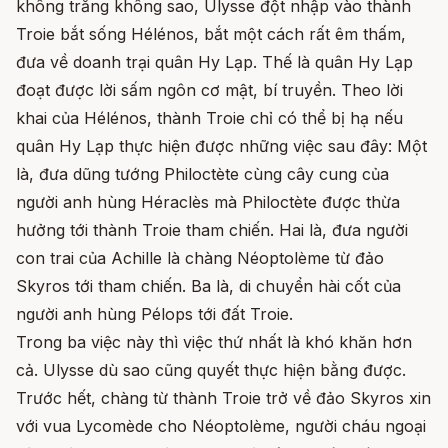
không trăng không sao, Ulysse đột nhập vào thành
Troie bắt sống Hélénos, bắt một cách rất êm thấm,
đưa về doanh trại quân Hy Lạp. Thế là quân Hy Lạp
đoạt được lời sấm ngôn cơ mật, bí truyền. Theo lời
khai của Hélénos, thành Troie chỉ có thể bị hạ nếu
quân Hy Lạp thực hiện được những việc sau đây: Một
là, đưa dũng tướng Philoctète cùng cây cung của
người anh hùng Héraclès mà Philoctète được thừa
hưởng tới thành Troie tham chiến. Hai là, đưa người
con trai của Achille là chàng Néoptolème từ đảo
Skyros tới tham chiến. Ba là, di chuyển hài cốt của
người anh hùng Pélops tới đất Troie.
Trong ba việc này thì việc thứ nhất là khó khăn hơn
cả. Ulysse dù sao cũng quyết thực hiện bằng được.
Trước hết, chàng từ thành Troie trở về đảo Skyros xin
với vua Lycomède cho Néoptolème, người cháu ngoại