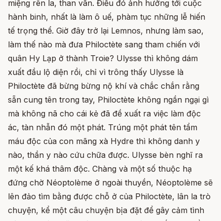
miệng rên la, than vãn. Điều đó ảnh hưởng tới cuộc
hành binh, nhất là làm ô uế, phàm tục những lễ hiến
tế trọng thể. Giờ đây trở lại Lemnos, nhưng làm sao,
làm thế nào mà đưa Philoctète sang tham chiến với
quân Hy Lạp ở thành Troie? Ulysse thì không dám
xuất đầu lộ diện rồi, chỉ vì trông thấy Ulysse là
Philoctète đã bừng bừng nộ khí và chắc chắn rằng
sẵn cung tên trong tay, Philoctète không ngần ngại gì
mà không nã cho cái kẻ đã đề xuất ra việc làm độc
ác, tàn nhẫn đó một phát. Trúng một phát tên tẩm
máu độc của con mãng xà Hydre thì không danh y
nào, thần y nào cứu chữa được. Ulysse bèn nghĩ ra
một kế khá thâm độc. Chàng và một số thuộc hạ
đứng chờ Néoptolème ở ngoài thuyền, Néoptolème sẽ
lên đảo tìm bằng được chỗ ở của Philoctète, lân la trò
chuyện, kể một câu chuyện bịa đặt để gây cảm tình