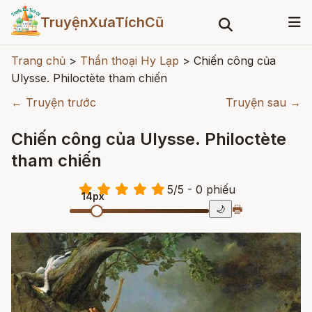
TruyệnXưaTíchCũ
Trang chủ
>
Thần thoại Hy Lạp
>
Chiến công của
Ulysse. Philoctète tham chiến
← Truyện trước
Truyện sau →
Chiến công của Ulysse. Philoctète
tham chiến
5
/
5
- 0
phiếu
14px
🖶
🌙