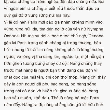
tật của chàng có hiểm nghèo đến đâu chăng nữa. Bởi
vì ngoài em ra chẳng ai biết liều thuốc thần diệu và
quý giá đó ở vùng rừng núi Ida này.
Vì lẽ đó nên Paris mới bảo gia nhân khiêng mình vào
vùng rừng núi Ida, tìm đến nơi ở của tiên nữ Nymphe
Oenone. Nhưng sự đời ai học được chữ ngờ, Oenone
gặp lại Paris trong cảnh chàng bị trọng thương, hấp
hối, nhưng từ trái tim nàng không phải là lòng thương
người, và lòng vị tha dâng lên, ngược lại, một nỗi giận
hờn ghen tuông bùng cháy dữ dội. Nàng chẳng thấy
trước mắt nàng là người bạn tình đang đau đớn vì
chất độc của mũi tên, chỉ còn thoi thóp. Nàng chỉ thấy
đây là con người đã phụ bạc nàng, bỏ nàng sống
trong nỗi cô đơn và buồn tủi, gieo xuống đời nàng
bao sầu muộn, khổ đau. Thế là nàng bỏ mặc Paris
nằm đấy. Nàng ra đi, nàng chẳng cần giữ lời hứa tình