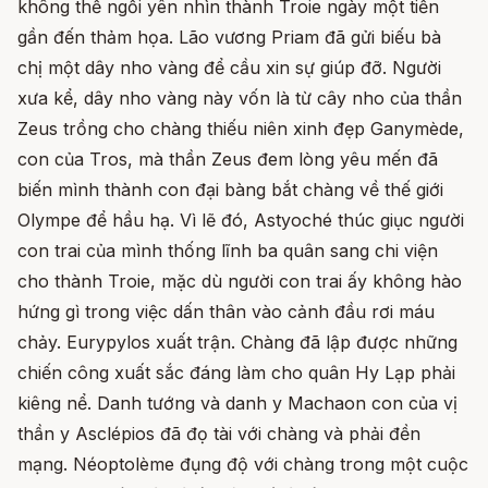
không thể ngồi yên nhìn thành Troie ngày một tiến
gần đến thảm họa. Lão vương Priam đã gửi biếu bà
chị một dây nho vàng để cầu xin sự giúp đỡ. Người
xưa kể, dây nho vàng này vốn là từ cây nho của thần
Zeus trồng cho chàng thiếu niên xinh đẹp Ganymède,
con của Tros, mà thần Zeus đem lòng yêu mến đã
biến mình thành con đại bàng bắt chàng về thế giới
Olympe để hầu hạ. Vì lẽ đó, Astyoché thúc giục người
con trai của mình thống lĩnh ba quân sang chi viện
cho thành Troie, mặc dù người con trai ấy không hào
hứng gì trong việc dấn thân vào cảnh đầu rơi máu
chảy. Eurypylos xuất trận. Chàng đã lập được những
chiến công xuất sắc đáng làm cho quân Hy Lạp phải
kiêng nể. Danh tướng và danh y Machaon con của vị
thần y Asclépios đã đọ tài với chàng và phải đền
mạng. Néoptolème đụng độ với chàng trong một cuộc