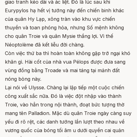
giao tranh kéo dài và ác liệt. Đó là lúc sau khi
Eurypylos hạ hết vị tướng này đến chiến binh khác
của quân Hy Lạp, xông tràn vào khu vực chiến
thuyền và toan phóng hỏa, nhưng Số mệnh không
cho quân Troie và quân Mysie thắng lợi. Vì thế
Néoptolème đã kết liễu đời chàng.
Còn việc thứ ba thì hoàn toàn không gặp trở ngại khó
khăn gì. Hài cốt của nhà vua Pélops được đưa sang
vùng đồng bằng Troade và mai táng tại mảnh đất
nóng bỏng này.
Lại nói về Ulysse. Chàng lại lập tiếp một cuộc chiến
công xuất sắc nữa. Đó là việc đột nhập vào thành
Troie, vào hẳn trong nội thành, đoạt bức tượng thờ
mang tên Palladion. Mặc dù quân Troie ngày càng suy
yếu đi rõ rệt, các danh tướng lần lượt theo nhau về
vương quốc của bóng tối âm u dưới quyền cai quản