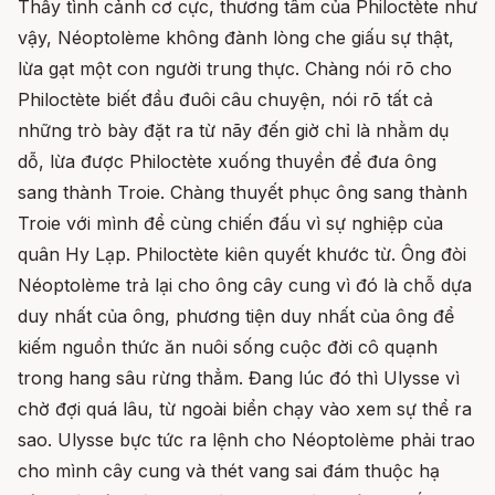
Thấy tình cảnh cơ cực, thương tâm của Philoctète như
vậy, Néoptolème không đành lòng che giấu sự thật,
lừa gạt một con người trung thực. Chàng nói rõ cho
Philoctète biết đầu đuôi câu chuyện, nói rõ tất cả
những trò bày đặt ra từ nãy đến giờ chỉ là nhằm dụ
dỗ, lừa được Philoctète xuống thuyền để đưa ông
sang thành Troie. Chàng thuyết phục ông sang thành
Troie với mình để cùng chiến đấu vì sự nghiệp của
quân Hy Lạp. Philoctète kiên quyết khước từ. Ông đòi
Néoptolème trả lại cho ông cây cung vì đó là chỗ dựa
duy nhất của ông, phương tiện duy nhất của ông để
kiếm nguồn thức ăn nuôi sống cuộc đời cô quạnh
trong hang sâu rừng thẳm. Đang lúc đó thì Ulysse vì
chờ đợi quá lâu, từ ngoài biển chạy vào xem sự thể ra
sao. Ulysse bực tức ra lệnh cho Néoptolème phải trao
cho mình cây cung và thét vang sai đám thuộc hạ