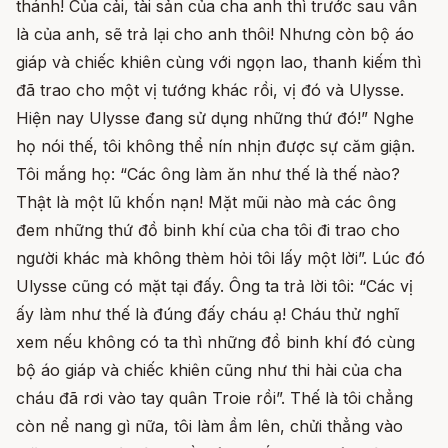
thánh! Của cải, tài sản của cha anh thì trước sau vẫn
là của anh, sẽ trả lại cho anh thôi! Nhưng còn bộ áo
giáp và chiếc khiên cùng với ngọn lao, thanh kiếm thì
đã trao cho một vị tướng khác rồi, vị đó và Ulysse.
Hiện nay Ulysse đang sử dụng những thứ đó!” Nghe
họ nói thế, tôi không thể nín nhịn được sự căm giận.
Tôi mắng họ: “Các ông làm ăn như thế là thế nào?
Thật là một lũ khốn nạn! Mặt mũi nào mà các ông
đem những thứ đồ binh khí của cha tôi đi trao cho
người khác mà không thèm hỏi tôi lấy một lời”. Lúc đó
Ulysse cũng có mặt tại đấy. Ông ta trả lời tôi: “Các vị
ấy làm như thế là đúng đấy cháu ạ! Cháu thử nghĩ
xem nếu không có ta thì những đồ binh khí đó cùng
bộ áo giáp và chiếc khiên cũng như thi hài của cha
cháu đã rơi vào tay quân Troie rồi”. Thế là tôi chẳng
còn nể nang gì nữa, tôi làm ầm lên, chửi thẳng vào