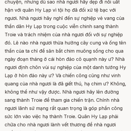
chuyện, nhưng dù sao nhà ngươi hãy dẹp đi nỗi uất
hận với quân Hy Lạp vì tội họ đã đối xử tệ bạc với
ngươi. Nhà ngươi hãy nghĩ đến sự nghiệp vẻ vang của
thần dân Hy Lạp trong cuộc viễn chinh sang thành
Troie và trách nhiệm của nhà ngươi đối với sự nghiệp
đó. Lẽ nào nhà ngươi thừa hưởng cây cung và ống tên
thần của ta chỉ để săn bắt chim muông sống cho qua
ngày đoạn tháng ở cái hòn đảo cô quạnh này ư? Nhà
ngươi định chôn vùi sự nghiệp của một danh tướng Hy
Lạp ở hòn đảo này ư? Và chiến công cũng như vinh
quang của nhà ngươi là đã giết thú, hạ chim ư? Không,
không thể như vậy được. Nhà ngươi hãy lên đường
sang thành Troie để tham gia chiến trận. Chính nhà
ngươi lãnh sứ mạng rất quan trọng là góp phần công
sức lớn vào việc hạ thành Troie. Quân Hy Lạp phải
chữa cho nhà ngươi lành vết thương để nhà ngươi