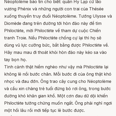
Néoptolème báo tin cho biết: quân Hy Lạp cử lão
vương Phénix và những người con trai của Thésée
xuống thuyền truy đuổi Néoptolème. Tướng Ulysse và
Diomède đang trên đường tới hòn đảo này để tìm
Philoctète, mời Philoctète về tham dự cuộc Chiến
tranh Troie. Nếu Philoctète chống cự lại thì họ sẽ
dùng vũ lực cưỡng bức, bắt bằng được Philoctète về.
Hãy mau mau đi thoát khỏi hòn đảo này kẻo sa vào
tay bọn họ.
Tình cảnh thật hiểm nghèo như vậy mà Philoctète lại
không lê nổi bước chân. Mỗi bước đi của ông thật khó
nhọc và đau đớn. Ông trao cây cung cho Néoptolème
và cầu xin chàng trẻ tuổi đừng bỏ rơi ông, trong bước
đường khó khăn gian khổ. Một cơn đau dữ dội khiến
Philoctète tưởng chừng muốn ngất. Ông phải nghỉ ngơi
một hồi lâu rồi mới tiếp tục lê bước được.