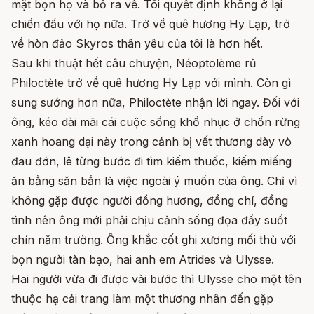
mặt bọn họ và bỏ ra về. Tôi quyết định không ở lại
chiến đấu với họ nữa. Trở về quê hương Hy Lạp, trở
về hòn đảo Skyros thân yêu của tôi là hơn hết.
Sau khi thuật hết câu chuyện, Néoptolème rủ
Philoctète trở về quê hương Hy Lạp với mình. Còn gì
sung sướng hơn nữa, Philoctète nhận lời ngay. Đối với
ông, kéo dài mãi cái cuộc sống khổ nhục ở chốn rừng
xanh hoang dại này trong cảnh bị vết thương dày vò
đau đớn, lê từng bước đi tìm kiếm thuốc, kiếm miếng
ăn bằng săn bắn là việc ngoài ý muốn của ông. Chỉ vì
không gặp được người đồng hương, đồng chí, đồng
tình nên ông mới phải chịu cảnh sống đọa đầy suốt
chín năm trường. Ông khắc cốt ghi xương mối thù với
bọn người tàn bạo, hai anh em Atrides và Ulysse.
Hai người vừa đi được vài bước thì Ulysse cho một tên
thuộc hạ cải trang làm một thương nhân đến gặp