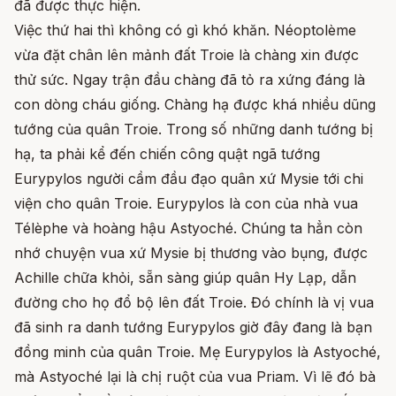
đã được thực hiện.
Việc thứ hai thì không có gì khó khăn. Néoptolème
vừa đặt chân lên mảnh đất Troie là chàng xin được
thử sức. Ngay trận đầu chàng đã tỏ ra xứng đáng là
con dòng cháu giống. Chàng hạ được khá nhiều dũng
tướng của quân Troie. Trong số những danh tướng bị
hạ, ta phải kể đến chiến công quật ngã tướng
Eurypylos người cầm đầu đạo quân xứ Mysie tới chi
viện cho quân Troie. Eurypylos là con của nhà vua
Télèphe và hoàng hậu Astyoché. Chúng ta hẳn còn
nhớ chuyện vua xứ Mysie bị thương vào bụng, được
Achille chữa khỏi, sẵn sàng giúp quân Hy Lạp, dẫn
đường cho họ đổ bộ lên đất Troie. Đó chính là vị vua
đã sinh ra danh tướng Eurypylos giờ đây đang là bạn
đồng minh của quân Troie. Mẹ Eurypylos là Astyoché,
mà Astyoché lại là chị ruột của vua Priam. Vì lẽ đó bà