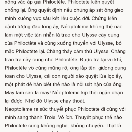
xông vào áp giải Philoctète. Philoctète kiên quyết
chống lại. Ông quyết định nếu chúng áp sát ông gieo
mình xuống vực sâu kết liễu cuộc đời. Chứng kiến
cảnh tượng đau lòng ấy, Néoptolème không thể nào
làm một việc tàn nhẫn là trao cho Ulysse cây cung
của Philoctète và cùng xuống thuyền với Ulysse, bỏ
mặc Philoctète lại. Chàng thấy căm thù Ulysse. Chàng
trao trả cây cung cho Philoctète. Được trả lại vũ khí,
Philoctète vô cùng mừng rỡ, ông lắp tên, giương cung
toan cho Ulysse, cái con người xảo quyệt lừa lọc ấy,
một phát để hắn biết thế nào là nỗi uất hận của ông.
May làm sao là may! Néoptolème kịp thời ngăn chặn
lại được. Nhờ đó Ulysse chạy thoát.
Néoptolème ra sức thuyết phục Philoctète đi cùng với
mình sang thành Troie. Vô ích. Thuyết phục thế nào
Philoctète cũng không nghe, không chuyển. Thật là