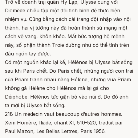
Trở về doanh trại quân Hy Lạp, Ulysse cùng với
Diomède chiêu tập một đội tinh binh để thực hiện
nhiệm vụ. Cũng bằng cách cải trang đột nhập vào nội
thành, hai vị tướng này đã hoàn thành sứ mạng một
cách vẻ vang, khôn khéo. Mất bức tượng hộ mệnh
này, số phận thành Troie dường như có thể tính trên
đầu ngón tay được.
Có một nguồn khác lại kể, Hélénos bị Ulysse bắt sống
sau khi Paris chết. Do Paris chết, những người con trai
của Priam tranh nhau nàng Hélène, nhưng vua Priam
không gả Hélène cho Hélénos mà lại gả cho
Déiphobe. Hélénos tức giận bỏ vào núi ở. Do đó anh
ta mới bị Ulysse bắt sống.
218 Un médecin vaut beaucoup d’autres hommes.
Xem Homère, Iliade, chant XI, 510-520, traduit par
Paul Mazon, Les Belles Lettres, Paris 1956.