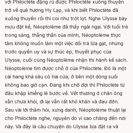
với Philoctète đặng rủ được Philoctète xuống thuyền
trở về quê hương Hy Lạp, và khi biết Philoctète đã
xuống thuyền rồi thì coi như trót lọt. Nghe Ulysse bày
mưu đặt kế, Néoptolème đã thấy ngài ngại. Với tuổi trẻ
trong sáng, thẳng thắn của mình, Néoptolème thực
tâm không muốn làm một việc dối trá lừa gạt, nhưng
trước quyền uy và sự thúc ép, thuyết phục của
Ulysse, cuối cùng Néoptolème nhận thi hành kế sách.
Néoptolème tìm được chỗ ở của Philoctète. Đó là một
cái hang khá sâu có hai cửa, ở bên một dòng suối
không bao giờ cạn. Đang khi chờ đợi thì Philoctète từ
đâu khập khiễng lê bước về. Vết thương ở chân ông
vẫn chưa khỏi, đi lại vẫn rất khó khăn và đau đớn.
Sau vài lời thăm hỏi, xưng danh, Néoptolème thuật lại
cho Philoctète nghe, nguyên do vì sao chàng đến nơi
này. Và đây là câu chuyện do Ulysse bịa đặt ra và