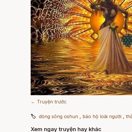
← Truyện trước
🏷
dòng sông oshun
,
bảo hộ loài người
,
th
Xem ngay truyện hay khác