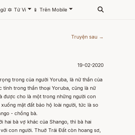
🞃
🞃
ngữ
🔯
Tử Vi
📱
Trên Mobile
Truyện sau →
19-02-2020
rọng trong của người Yoruba, là nữ thần của
c tính trong thần thoại Yoruba, cũng là nữ
à được cho là một trong những người con
xuống mặt đất bảo hộ loài người, tức là so
ango - chồng bà.
i hai bà vợ khác của Shango, thì bà hai
t với con người. Thuở Trái Đất còn hoang sơ,