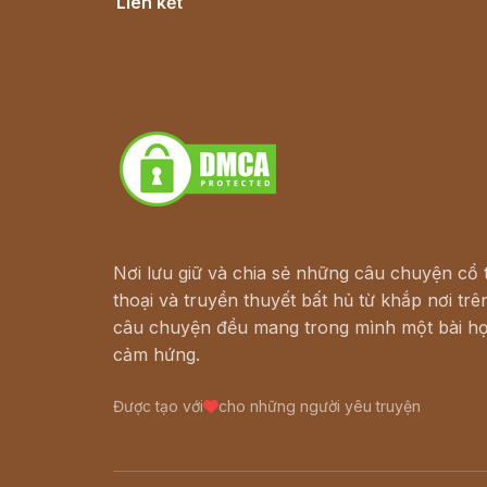
Liên kết
Lịch vạn niên
Hà Nội cũ - Món ngon Hà Nội
Truyện kiếm hiệp - Ngôn tình
Download - Tải Miễn Phí
Nơi lưu giữ và chia sẻ những câu chuyện cổ t
thoại và truyền thuyết bất hủ từ khắp nơi trên
câu chuyện đều mang trong mình một bài họ
cảm hứng.
Được tạo với
cho những người yêu truyện