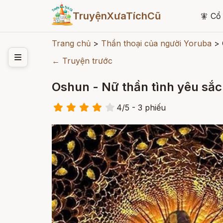
TruyệnXưaTíchCũ
🧚
Cổ 
Trang chủ
>
Thần thoại của người Yoruba
>
← Truyện trước
Oshun - Nữ thần tình yêu sắ
4
/
5
- 3
phiếu