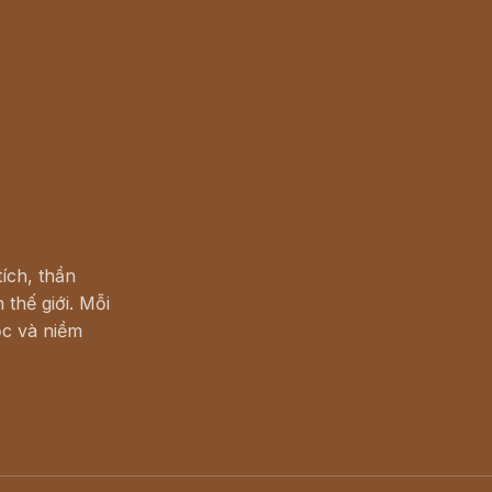
ích, thần
 thế giới. Mỗi
c và niềm