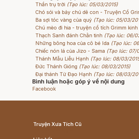
Thần trụ trời
(Tạo lúc: 05/03/2015)
Chó sói và bảy chú dê con - Truyện Cổ G
Ba sợi tóc vàng của quỷ
(Tạo lúc: 05/03/20
Chú mèo đi hia - truyện cổ tích Grimm kinh
Thạch Sanh đánh Chằn tinh
(Tạo lúc: 06/0
Những bông hoa của cô bé Ida
(Tạo lúc: 0
Chiếc nón lá của Jizo - Sama
(Tạo lúc: 07/
Thánh Mẫu Liễu Hạnh
(Tạo lúc: 08/03/201
Đức Thánh Gióng
(Tạo lúc: 08/03/2015)
Đại thánh Từ Đạo Hạnh
(Tạo lúc: 08/03/20
Bình luận hoặc góp ý về nội dung
Facebook
Truyện Xưa Tích Cũ
Cổ tích Việt Nam