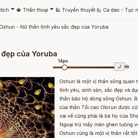
🞃
🞃
tích
🔱
Thần thoại
🕌
Truyền thuyết
🙋
Ca dao - Tục 
Oshun - Nữ thần tình yêu sắc đẹp của Yoruba
c đẹp của Yoruba
14px
🖶
🌙
Oshun là một vị thần sông quan t
tình yêu
, sinh sản, sắc đẹp và dụ
thần bảo hộ dòng sông Oshun. B
của thần Tối cao Olorun được cử 
vai vế cũng phải là bà họ của Sh
Ngoại trừ mấy màn ghen tuông vớ
Oshun cũng là một vị thần rất tố