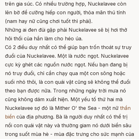
trên gia súc. Có nhiều trường hợp, Nuckelavee còn
lên bờ để cưỡng hiếp con người, thỏa mãn thú tính
(nam hay nữ cũng chơi tuốt thì phải).
Những ai đen đủi gặp phải Nuckelavee sẽ bị hơi thở
hôi thối của hắn làm cho héo úa.
Có 2 điều duy nhất có thể giúp bạn trốn thoát sự truy
đuổi của Nuckelavee. Một là nước ngọt. Nuckelavee
cực kỳ ghét các nguồn nước ngọt. Nếu bạn đang bị
nó truy đuổi, chỉ cần chạy qua một con sông hoặc
suối nhỏ thôi, là con quái vật cũng sẽ không thể đuổi
theo bạn được nữa. Trong những ngày trời mưa nó
cũng không dám xuất hiện. Một yếu tố thứ hai mà
Nuckelavee sợ đó là Mither O' the Sea - một nữ
thần
biển
của địa phương. Bà là người duy nhất có thể trị
nổi con quái vật này và thường giam nó dưới biển sâu
trong suốt mùa hè - mùa đặc trưng cho sức mạnh của