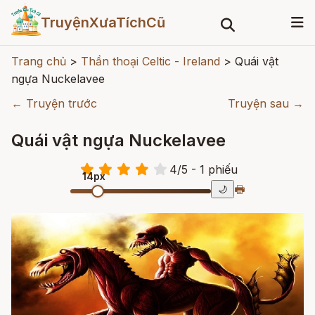
TruyệnXưaTíchCũ
Trang chủ
>
Thần thoại Celtic - Ireland
>
Quái vật
ngựa Nuckelavee
← Truyện trước
Truyện sau →
Quái vật ngựa Nuckelavee
4
/
5
- 1
phiếu
14px
🖶
🌙