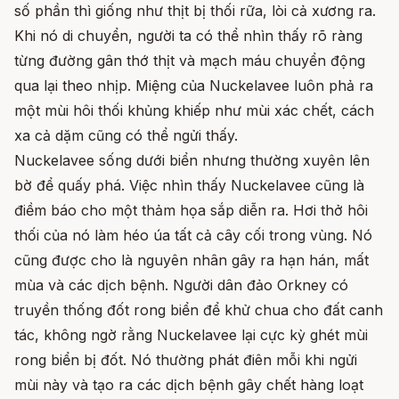
số phần thì giống như thịt bị thối rữa, lòi cả xương ra.
Khi nó di chuyển, người ta có thể nhìn thấy rõ ràng
từng đường gân thớ thịt và mạch máu chuyển động
qua lại theo nhịp. Miệng của Nuckelavee luôn phả ra
một mùi hôi thối khủng khiếp như mùi xác chết, cách
xa cả dặm cũng có thể ngửi thấy.
Nuckelavee sống dưới biển nhưng thường xuyên lên
bờ để quấy phá. Việc nhìn thấy Nuckelavee cũng là
điềm báo cho một thảm họa sắp diễn ra. Hơi thở hôi
thối của nó làm héo úa tất cả cây cối trong vùng. Nó
cũng được cho là nguyên nhân gây ra hạn hán, mất
mùa và các dịch bệnh. Người dân đảo Orkney có
truyền thống đốt rong biển để khử chua cho đất canh
tác, không ngờ rằng Nuckelavee lại cực kỳ ghét mùi
rong biển bị đốt. Nó thường phát điên mỗi khi ngửi
mùi này và tạo ra các dịch bệnh gây chết hàng loạt