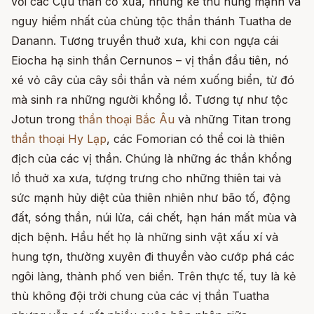
với các Cựu thần cổ xưa, những kẻ thù hùng mạnh và
nguy hiểm nhất của chủng tộc thần thánh Tuatha de
Danann. Tương truyền thuở xưa, khi con ngựa cái
Eiocha hạ sinh thần Cernunos – vị thần đầu tiên, nó
xé vỏ cây của cây sồi thần và ném xuống biển, từ đó
mà sinh ra những người khổng lồ. Tương tự như tộc
Jotun trong
thần thoại Bắc Âu
và những Titan trong
thần thoại Hy Lạp
, các Fomorian có thể coi là thiên
địch của các vị thần. Chúng là những ác thần khổng
lồ thuở xa xưa, tượng trưng cho những thiên tai và
sức mạnh hủy diệt của thiên nhiên như bão tố, động
đất, sóng thần, núi lửa, cái chết, hạn hán mất mùa và
dịch bệnh. Hầu hết họ là những sinh vật xấu xí và
hung tợn, thường xuyên đi thuyền vào cướp phá các
ngôi làng, thành phố ven biển. Trên thực tế, tuy là kẻ
thù không đội trời chung của các vị thần Tuatha