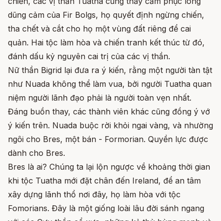
chiến, các vị thần Tuatha cũng thấy cảm phục lòng
dũng cảm của Fir Bolgs, họ quyết định ngừng chiến,
tha chết và cắt cho họ một vùng đất riêng để cai
quản. Hai tộc làm hòa và chiến tranh kết thúc từ đó,
đánh dấu kỷ nguyên cai trị của các vị thần.
Nữ thần Bigrid lại đưa ra ý kiến, rằng một người tàn tật
như Nuada không thể làm vua, bởi người Tuatha quan
niệm người lãnh đạo phải là người toàn vẹn nhất.
Đáng buồn thay, các thành viên khác cũng đồng ý vớ
ý kiến trên. Nuada buộc rời khỏi ngai vàng, và nhường
ngôi cho Bres, một bán - Formorian. Quyền lực được
dành cho Bres.
Bres là ai? Chúng ta lại lộn ngược về khoảng thời gian
khi tộc Tuatha mới đặt chân đến Ireland, để an tâm
xây dựng lãnh thổ nơi đây, họ làm hòa với tộc
Fomorians. Đây là một giống loài lâu đời sánh ngang