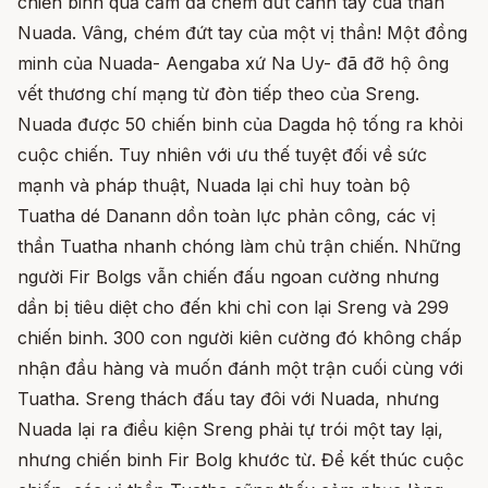
chiến binh quả cảm đã chém đứt cánh tay của thần
Nuada. Vâng, chém đứt tay của một vị thần! Một đồng
minh của Nuada- Aengaba xứ Na Uy- đã đỡ hộ ông
vết thương chí mạng từ đòn tiếp theo của Sreng.
Nuada được 50 chiến binh của Dagda hộ tống ra khỏi
cuộc chiến. Tuy nhiên với ưu thế tuyệt đối về sức
mạnh và pháp thuật,
Nuada lại chỉ huy toàn bộ
Tuatha dé Danann dồn toàn lực phản công,
các vị
thần Tuatha nhanh chóng làm chủ trận chiến. Những
người Fir Bolgs vẫn chiến đấu ngoan cường nhưng
dần bị tiêu diệt cho đến khi chỉ con lại Sreng và 299
chiến binh. 300 con người kiên cường đó không chấp
nhận đầu hàng và muốn đánh một trận cuối cùng với
Tuatha. Sreng thách đấu tay đôi với Nuada, nhưng
Nuada lại ra điều kiện Sreng phải tự trói một tay lại,
nhưng chiến binh Fir Bolg khước từ. Để kết thúc cuộc