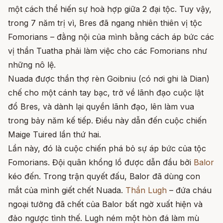
một cách thể hiến sự hoà hợp giữa 2 đại tộc. Tuy vậy,
trong 7 năm trị vì, Bres đã ngang nhiên thiên vị tộc
Fomorians – đằng nội của mình bằng cách áp bức các
vị thần Tuatha phải làm việc cho các Fomorians như
những nô lệ.
Nuada được thần thợ rèn Goibniu (có nơi ghi là Dian)
chế cho một cánh tay bạc, trở về lãnh đạo cuộc lật
đổ Bres, và dành lại quyền lãnh đạo, lên làm vua
trong bảy năm kế tiếp. Điều này dẫn đến cuộc chiến
Maige Tuired lần thứ hai.
Lần này, đó là cuộc chiến phá bỏ sự áp bức của tộc
Fomorians. Đội quân khổng lồ được dẫn đầu bởi
Balor
kéo đến. Trong trận quyết đấu, Balor đã dùng con
mắt của mình giết chết Nuada.
Thần Lugh
– đứa cháu
ngoại tưởng đã chết của Balor bất ngờ xuất hiện và
đảo ngược tình thế. Lugh ném một hòn đá làm mù