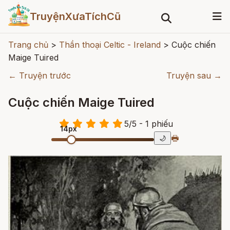
TruyệnXưaTíchCũ
Trang chủ
>
Thần thoại Celtic - Ireland
>
Cuộc chiến
Maige Tuired
← Truyện trước
Truyện sau →
Cuộc chiến Maige Tuired
5
/
5
- 1
phiếu
14px
🖶
🌙