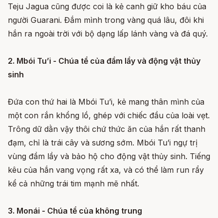
Teju Jagua cũng được coi là kẻ canh giữ kho báu của
người Guarani. Đắm mình trong vàng quá lâu, đôi khi
hắn ra ngoài trời với bộ dạng lấp lánh vàng và đá quý.
2. Mbói Tu’i - Chúa tể của đầm lầy và động vật thủy
sinh
Đứa con thứ hai là Mbói Tu’i, kẻ mang thân mình của
một con rắn khổng lồ, ghép với chiếc đầu của loài vẹt.
Trông dữ dằn vậy thôi chứ thức ăn của hắn rất thanh
đạm, chỉ là trái cây và sương sớm. Mbói Tu’i ngự trị
vùng đầm lầy và bảo hộ cho động vật thủy sinh. Tiếng
kêu của hắn vang vọng rất xa, và có thể làm run rẩy
kể cả những trái tim mạnh mẽ nhất.
3. Monái - Chúa tể của không trung