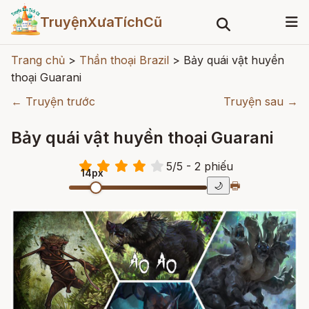
TruyệnXưaTíchCũ
Trang chủ
>
Thần thoại Brazil
>
Bảy quái vật huyền
thoại Guarani
← Truyện trước
Truyện sau →
Bảy quái vật huyền thoại Guarani
5
/
5
- 2
phiếu
14px
🖶
🌙