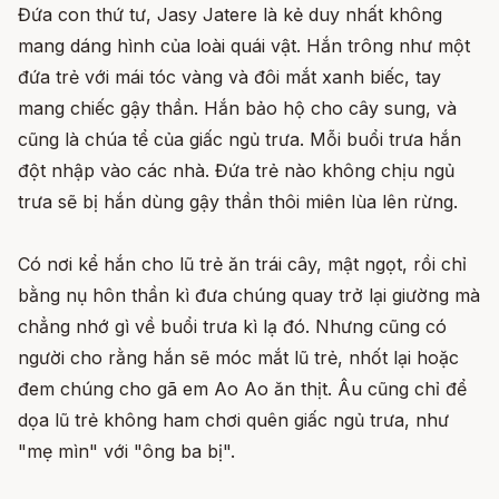
Đứa con thứ tư, Jasy Jatere là kẻ duy nhất không
mang dáng hình của loài quái vật. Hắn trông như một
đứa trẻ với mái tóc vàng và đôi mắt xanh biếc, tay
mang chiếc gậy thần. Hắn bảo hộ cho cây sung, và
cũng là chúa tể của giấc ngủ trưa. Mỗi buổi trưa hắn
đột nhập vào các nhà. Đứa trẻ nào không chịu ngủ
trưa sẽ bị hắn dùng gậy thần thôi miên lùa lên rừng.
Có nơi kể hắn cho lũ trẻ ăn trái cây, mật ngọt, rồi chỉ
bằng nụ hôn thần kì đưa chúng quay trở lại giường mà
chẳng nhớ gì về buổi trưa kì lạ đó. Nhưng cũng có
người cho rằng hắn sẽ móc mắt lũ trẻ, nhốt lại hoặc
đem chúng cho gã em Ao Ao ăn thịt. Âu cũng chỉ để
dọa lũ trẻ không ham chơi quên giấc ngủ trưa, như
"mẹ mìn" với "ông ba bị".