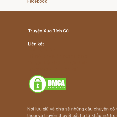
Facebook
Truyện Xưa Tích Cũ
Cổ tích Việt Nam
Liên kết
Lịch vạn niên
Hà Nội cũ - Món ngon Hà Nội
Truyện kiếm hiệp - Ngôn tình
Download - Tải Miễn Phí
Nơi lưu giữ và chia sẻ những câu chuyện cổ t
thoại và truyền thuyết bất hủ từ khắp nơi trên