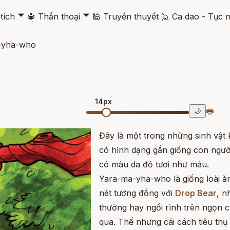
🞃
🞃
tích
🔱
Thần thoại
🕌
Truyền thuyết
🙋
Ca dao - Tục 
-yha-who
14px
🖶
🌙
Đây là một trong những sinh vật 
có hình dạng gần giống con ngườ
có màu da đỏ tươi như máu.
Yara-ma-yha-who là giống loài ăn
nét tương đồng với
Drop Bear
, n
thường hay ngồi rình trên ngọn 
qua. Thế nhưng cái cách tiêu thụ 