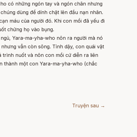
who có những ngón tay và ngón chân nhưng
chúng dùng để dính chặt lên đầu nạn nhân.
cạn máu của người đó. Khi con mồi đã yếu đi
ốt chửng họ vào bụng.
hi ngủ, Yara-ma-yha-who nôn ra người mà nó
 nhưng vẫn còn sông. Tỉnh dậy, con quái vật
 trình nuốt và nôn con mồi cứ diễn ra liên
iến thành một con Yara-ma-yha-who (chắc
Truyện sau →