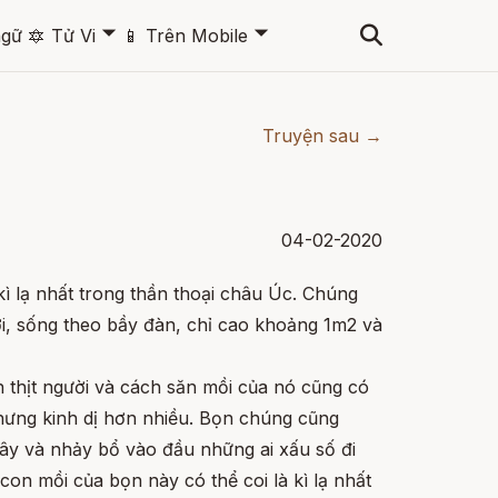
🞃
🞃
ngữ
🔯
Tử Vi
📱
Trên Mobile
Truyện sau →
04-02-2020
kì lạ nhất trong thần thoại châu Úc. Chúng
i, sống theo bầy đàn, chỉ cao khoảng 1m2 và
 thịt người và cách săn mồi của nó cũng có
hưng kinh dị hơn nhiều. Bọn chúng cũng
cây và nhảy bổ vào đầu những ai xấu số đi
con mồi của bọn này có thể coi là kì lạ nhất