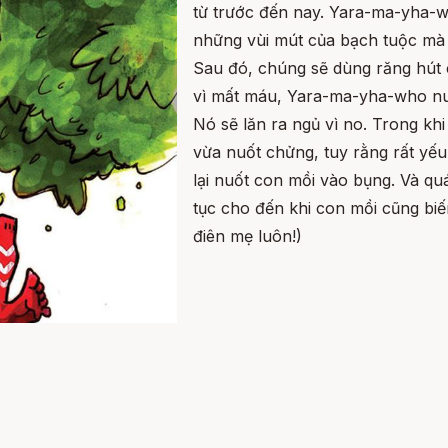
từ trước đến nay. Yara-ma-yha-
những vùi mút của bạch tuộc mà 
Sau đó, chúng sẽ dùng răng hút 
vì mất máu, Yara-ma-yha-who nu
Nó sẽ lăn ra ngủ vì no. Trong k
vừa nuốt chửng, tuy rằng rất yếu
lại nuốt con mồi vào bụng. Và quá
tục cho đến khi con mồi cũng b
điên mẹ luôn!)