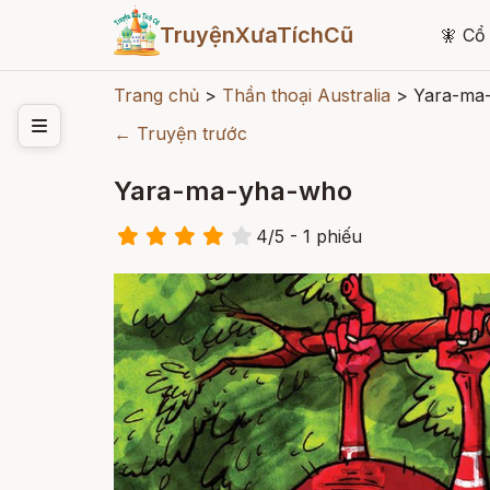
TruyệnXưaTíchCũ
🧚
Cổ 
Trang chủ
>
Thần thoại Australia
>
Yara-ma
← Truyện trước
Yara-ma-yha-who
4
/
5
- 1
phiếu