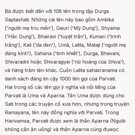
Bà được biết đến với 108 tên trong tập Durga
Saptashati. Những cái tên này bao gồm Ambika
('người mẹ trìu mến'), Gauri ('Mỹ Dung'), Shyama
('Hắc Dung'), Bhairavi ('tuyệt trần'), Kumari ('trinh
trắng'), Kali ('da đen'), Umā, Lalita, Mataji ('người mẹ
đáng kính'), Sahana ('tinh khiết'), Durga, Bhavani,
Shivaradni hoặc Shivaragyei ('nữ hoàng của Shiva'),
và hàng trăm tên khác. Cuốn Lalita sahasranama có
danh sách đáng tin cậy 1000 tên gọi của Parvati.
Hai trong số các tên gọi ý nghĩa và nổi tiếng của
Parvati là Uma và Aparna. Tên Uma được dùng cho
Sati trong các truyện cổ xưa hơn, nhưng trong truyện
Ramayana, tên này đồng nghĩa với Parvati. Trong
Harivamsa, Parvati được xem là thần Aparna (Người
không cần ăn uống) và thần Aparna cũng đuwọc