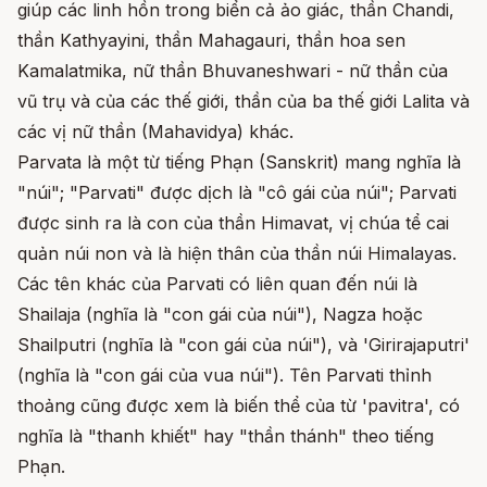
giúp các linh hồn trong biển cả ảo giác, thần Chandi,
thần Kathyayini, thần Mahagauri, thần hoa sen
Kamalatmika, nữ thần Bhuvaneshwari - nữ thần của
vũ trụ và của các thế giới, thần của ba thế giới Lalita và
các vị nữ thần (Mahavidya) khác.
Parvata là một từ tiếng Phạn (Sanskrit) mang nghĩa là
"núi"; "Parvati" được dịch là "cô gái của núi"; Parvati
được sinh ra là con của thần Himavat, vị chúa tể cai
quản núi non và là hiện thân của thần núi Himalayas.
Các tên khác của Parvati có liên quan đến núi là
Shailaja (nghĩa là "con gái của núi"), Nagza hoặc
Shailputri (nghĩa là "con gái của núi"), và 'Girirajaputri'
(nghĩa là "con gái của vua núi"). Tên Parvati thỉnh
thoảng cũng được xem là biến thể của từ 'pavitra', có
nghĩa là "thanh khiết" hay "thần thánh" theo tiếng
Phạn.