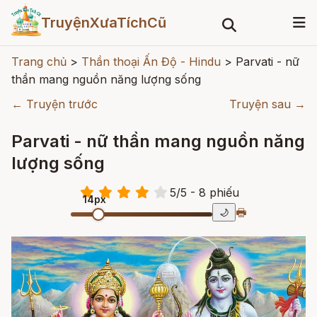
TruyệnXưaTíchCũ
Trang chủ
>
Thần thoại Ấn Độ - Hindu
>
Parvati - nữ
thần mang nguồn năng lượng sống
← Truyện trước
Truyện sau →
Parvati - nữ thần mang nguồn năng
lượng sống
5
/
5
- 8
phiếu
14px
🖶
🌙