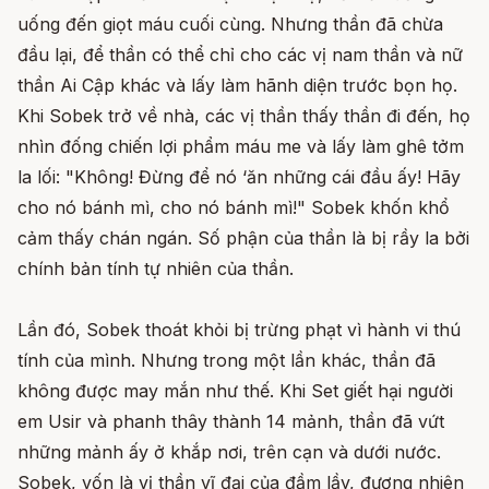
uống đến giọt máu cuối cùng. Nhưng thần đã chừa
đầu lại, để thần có thể chỉ cho các vị nam thần và nữ
thần Ai Cập khác và lấy làm hãnh diện trước bọn họ.
Khi Sobek trở về nhà, các vị thần thấy thần đi đến, họ
nhìn đống chiến lợi phẩm máu me và lấy làm ghê tởm
la lối: "Không! Đừng để nó ‘ăn những cái đầu ấy! Hãy
cho nó bánh mì, cho nó bánh mì!" Sobek khốn khổ
cảm thấy chán ngán. Số phận của thần là bị rầy la bởi
chính bản tính tự nhiên của thần.
Lần đó, Sobek thoát khỏi bị trừng phạt vì hành vi thú
tính của mình. Nhưng trong một lần khác, thần đã
không được may mắn như thế. Khi Set giết hại người
em Usir và phanh thây thành 14 mảnh, thần đã vứt
những mảnh ấy ở khắp nơi, trên cạn và dưới nước.
Sobek, vốn là vị thần vĩ đại của đầm lầy, đương nhiên