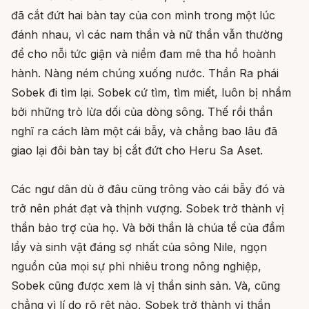
đã cắt đứt hai bàn tay của con mình trong một lúc
đánh nhau, vì các nam thần và nữ thần vẫn thường
để cho nỗi tức giận và niềm đam mê tha hồ hoành
hành. Nàng ném chúng xuống nước. Thần Ra phái
Sobek đi tìm lại. Sobek cứ tìm, tìm miết, luôn bị nhầm
bởi những trò lừa dối của dòng sông. Thế rồi thần
nghĩ ra cách làm một cái bẫy, và chẳng bao lâu đã
giao lại đôi bàn tay bị cắt đứt cho Heru Sa Aset.
Các ngư dân dù ở đâu cũng trông vào cái bẫy đó và
trở nên phát đạt và thịnh vượng. Sobek trở thành vị
thần bảo trợ của họ. Và bởi thần là chúa tể của đầm
lầy và sinh vật đáng sợ nhất của sông Nile, ngọn
nguồn của mọi sự phì nhiêu trong nông nghiệp,
Sobek cũng được xem là vị thần sinh sản. Và, cũng
chẳng vì lí do rõ rệt nào, Sobek trở thành vị thần