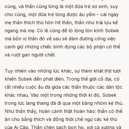
cùng, và thần cũng từng là một đứa trẻ sơ sinh, suy
cho cùng, một đứa trẻ từng được âu yếm – cái ngày
mẹ thần thích thú hôn hít thần, thần như trái lựu kề
ngang má mẹ. Có lẽ cũng để tỏ lòng tôn kính Sobek
mà bốn vị thần đó về sau sẽ đảm đương công việc
canh giữ những chiếc bình đựng các bộ phận cơ thể
và ruột gan người chết.
Tuy nhiên vào những lúc khác, sự thèm khát thịt tươi
khiến Sobek đến phát điên. Trong thế giới cổ đại, có
rất nhiều cuộc ẩu đả giữa các thần thuộc các dân tộc
khác nhau. Vào một trong những thời kì đó, Sobek
trong lúc lang thang đã đi qua một băng nhóm kẻ thù.
Như thần thấy, hoàn cảnh thật hoàn hảo: thần có thể
ăn cho bằng thích và đồng thời chế ngự các kẻ thù
của Ai Cập. Thần chén sạch bọn họ, xơi cả xương và