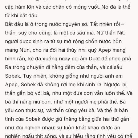
cặp hàm lớn và các chân có móng vuốt. Nó đã là thế
từ khi bắt đầu.
Bắt đầu là ở trong nước nguyên sơ. Tất nhiên rồi –
thần, suy cho cùng, là một cá sấu mà. Nữ thần Nit,
người được sinh ra từ sự mở rộng chốn nước hỗn
mang Nun, cho ra đời hai thủy nhi: quỷ Apep mang
hình rắn, kẻ đã xuống ngay cõi âm Duat để chọc phá
Ra trong chuyến đi hằng đêm của thần, và cá sấu
Sobek. Tuy nhiên, không giống như người anh em
Apep, Sobek dã không rời mẹ khi sinh ra. Ngược lại,
thần gắn bó với bà, như một đứa con vẫn luôn thế. Và
bà thì nâng niu con, như một người mẹ phải thế. Bà
yêu con thực sự, và thần cũng yêu bà. Và thế là bản
tính của Sobek được giữ thăng bằng giữa hai thứ gần
như đối nghịch nhau: sự luôn khát khao được ăn
nghiến ngấu thịt sống, và sự hiểu rằng tình yêu có thể