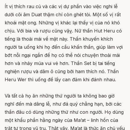
Ít vị thích rau củ và các vị dự phần vào việc nghi lễ
dưới cõi âm Duat thậm chí còn ghét tỏi. Một số vị rất
khoái mật ong. Những vị khác lại thấy vị của nó khó
chịu. Với bia và rượu cũng vậỵ. Nữ thần Hut Heru có
tiếng là thoải mái về mặt này. Thần khuyến khích
người ta uống khi họ đến cầu khấn thần, giúp làm vợi
bớt nỗi ngại ngần để họ có thể nói chuyện thoải mái
hơn và nhảy múa vui vẻ hơn. Thần Set bị tai tiếng
nghiện rượu và dâm ô cũng bởi ham thích nó. Thần
Heru Wer thì uống để lấy can đảm khi đánh nhau.
Và tất cả họ ăn những thứ người ta không bao giờ
nghĩ đến mà dâng lễ, như đá quý chẳng hạn, bởi các
thần đâu có dùng những thứ như con người. Họ dùng
một khẩu phần hằng ngày của Ma’at – linh hồn của
trật tự trong vũ trụ. Thật vậy, Ma’at là thức ăn chủ yếu