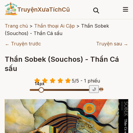
TruyệnXưaTíchCũ
Trang chủ
>
Thần thoại Ai Cập
>
Thần Sobek
(Souchos) - Thần Cá sấu
← Truyện trước
Truyện sau →
Thần Sobek (Souchos) - Thần Cá
sấu
5
/
5
- 1
phiếu
14px
🖶
🌙