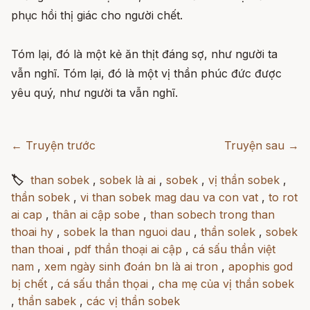
phục hồi thị giác cho người chết.
Tóm lại, đó là một kẻ ăn thịt đáng sợ, như người ta
vẫn nghĩ. Tóm lại, đó là một vị thần phúc đức được
yêu quý, như người ta vẫn nghĩ.
← Truyện trước
Truyện sau →
🏷
than sobek
,
sobek là ai
,
sobek
,
vị thần sobek
,
thần sobek
,
vi than sobek mag dau va con vat
,
to rot
ai cap
,
thân ai cập sobe
,
than sobech trong than
thoai hy
,
sobek la than nguoi dau
,
thần solek
,
sobek
than thoai
,
pdf thần thoại ai cập
,
cá sấu thần việt
nam
,
xem ngày sinh đoán bn là ai tron
,
apophis god
bị chết
,
cá sấu thần thọai
,
cha mẹ của vị thần sobek
,
thần sabek
,
các vị thần sobek