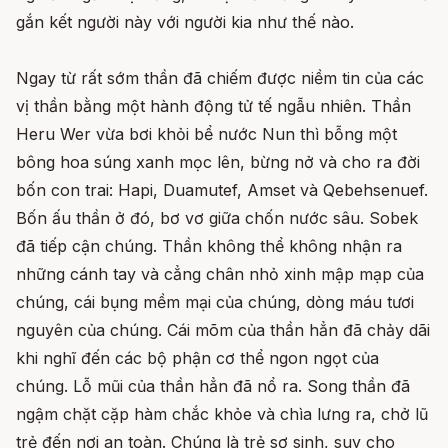
gắn kết người này với người kia như thế nào.
Ngay từ rất sớm thần đã chiếm được niềm tin của các
vị thần bằng một hành động tử tế ngẫu nhiên. Thần
Heru Wer vừa bơi khỏi bể nước Nun thì bỗng một
bông hoa súng xanh mọc lên, bừng nở và cho ra đời
bốn con trai: Hapi, Duamutef, Amset và Qebehsenuef.
Bốn ấu thần ở đó, bơ vơ giữa chốn nước sâu. Sobek
đã tiếp cận chúng. Thần không thể không nhận ra
những cánh tay và cẳng chân nhỏ xinh mập mạp của
chúng, cái bụng mềm mại của chúng, dòng máu tươi
nguyên của chúng. Cái mõm của thần hẳn đã chảy dãi
khi nghĩ đến các bộ phận cơ thể ngon ngọt của
chúng. Lỗ mũi của thần hẳn đã nổ ra. Song thần đã
ngậm chặt cặp hàm chắc khỏe và chìa lưng ra, chở lũ
trẻ đến nơi an toàn. Chúng là trẻ sơ sinh, suy cho