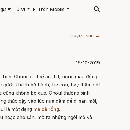
🞃
🞃
ngữ
🔯
Tử Vi
📱
Trên Mobile
Truyện sau →
16-10-2019
ng hãn. Chúng có thể ăn thịt, uống máu đồng
on người: khách bộ hành, trẻ con, hay thậm chí
g cũng không bỏ qua. Ghoul thường sinh
ường thức dậy vào lúc nửa đêm để đi săn mồi,
oul là một dạng
ma cà rồng
.
ẩu hoặc chó săn, mở ra những ngôi mộ và