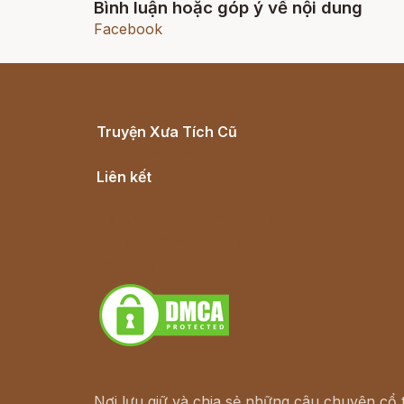
Bình luận hoặc góp ý về nội dung
Facebook
Truyện Xưa Tích Cũ
Cổ tích Việt Nam
Liên kết
Lịch vạn niên
Hà Nội cũ - Món ngon Hà Nội
Truyện kiếm hiệp - Ngôn tình
Download - Tải Miễn Phí
Nơi lưu giữ và chia sẻ những câu chuyện cổ t