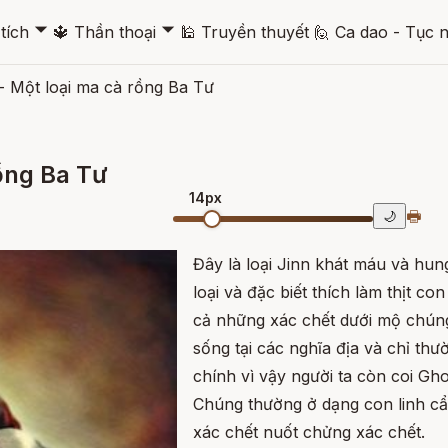
🞃
🞃
tích
🔱
Thần thoại
🕌
Truyền thuyết
🙋
Ca dao - Tục 
- Một loại ma cà rồng Ba Tư
rồng Ba Tư
14px
🖶
🌙
Đây là loại Jinn khát máu và hu
loại và đặc biết thích làm thịt c
cả những xác chết dưới mộ chún
sống tại các nghĩa địa và chỉ th
chính vì vậy người ta còn coi Gh
Chúng thường ở dạng
con linh c
xác chết nuốt chửng xác chết.