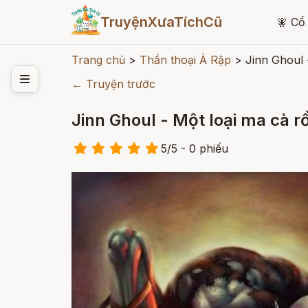
TruyệnXưaTíchCũ
🧚
Cổ 
Trang chủ
>
Thần thoại Ả Rập
>
Jinn Ghoul 
← Truyện trước
Jinn Ghoul - Một loại ma cà 
5
/
5
- 0
phiếu