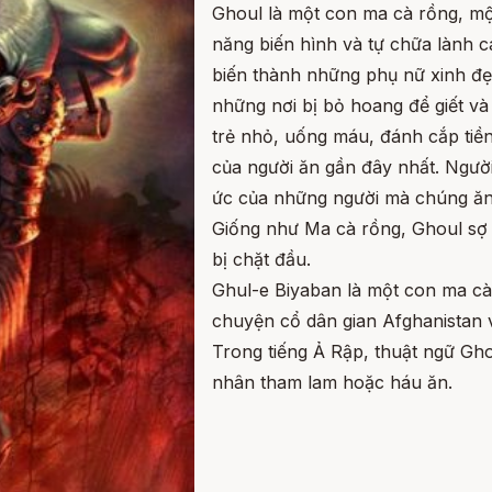
Ghoul là một con ma cà rồng, m
năng biến hình và tự chữa lành c
biến thành những phụ nữ xinh đ
những nơi bị bỏ hoang để giết và
trẻ nhỏ, uống máu, đánh cắp tiền
của người ăn gần đây nhất. Ngườ
ức của những người mà chúng ăn 
Giống như Ma cà rồng, Ghoul sợ án
bị chặt đầu.
Ghul-e Biyaban là một con ma cà
chuyện cổ dân gian Afghanistan v
Trong tiếng Ả Rập, thuật ngữ Gho
nhân tham lam hoặc háu ăn.