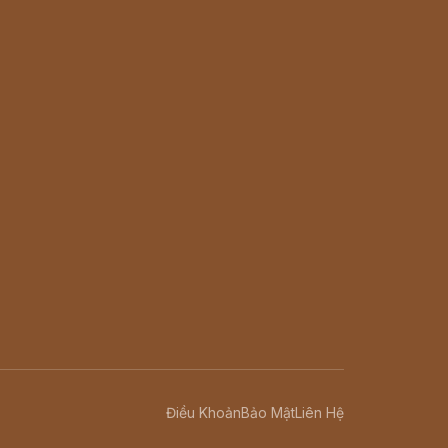
Điều Khoản
Bảo Mật
Liên Hệ