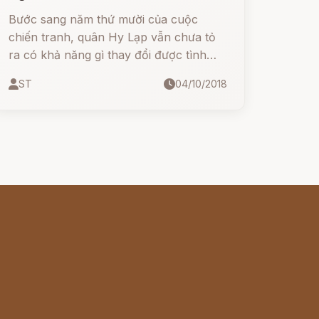
Bước sang năm thứ mười của cuộc
chiến tranh, quân Hy Lạp vẫn chưa tỏ
ra có khả năng gì thay đổi được tình
thế. Một mặt, họ vẫn bao vây thành
ST
04/10/2018
Troie, một mặt vẫn đem quân đi đánh
phá cướp bóc những vùng chung
quanh vùng đồng bằng Troade.