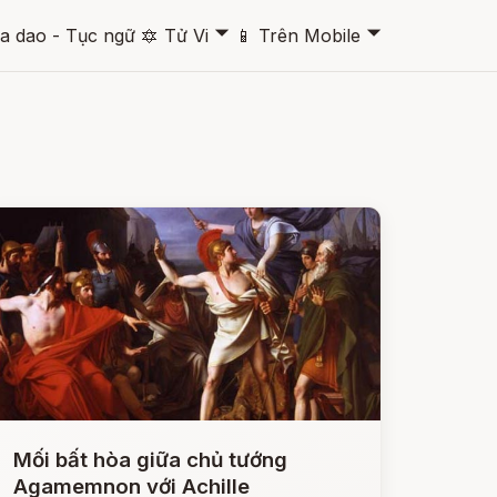
🞃
🞃
a dao - Tục ngữ
🔯
Tử Vi
📱
Trên Mobile
Mối bất hòa giữa chủ tướng
Agamemnon với Achille