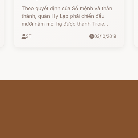
Troie)
Theo quyết định của Số mệnh và thần
thánh, quân Hy Lạp phải chiến đấu
mười năm mới hạ được thành Troie.
Những người Hy Lạp biết rõ điều đó.
ST
03/10/2018
Nhưng họ không vì thế mà nản lòng,
không vì thế mà ngồi chờ cho đến năm
thứ mười mới tung quân vào đánh
những trận quyết liệt.