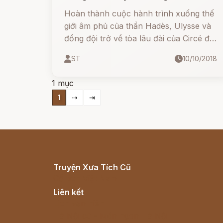
Hoàn thành cuộc hành trình xuống thế
giới âm phủ của thần Hadès, Ulysse và
đồng đội trở về tòa lâu đài của Circé để
cảm ơn và chào từ biệt nàng. Circé ban
ST
10/10/2018
cho họ lương thực và nước ngọt.
1 mục
1
⇢
⇥
Truyện Xưa Tích Cũ
Cổ tích Việt Nam
Liên kết
Lịch vạn niên
Hà Nội cũ - Món ngon Hà Nội