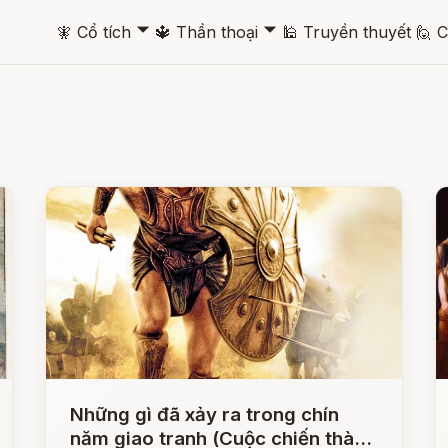
🞃
🞃
🧚
Cổ tích
🔱
Thần thoại
🕌
Truyền thuyết
🙋
C
Những gì đã xảy ra trong chín
năm giao tranh (Cuộc chiến thành