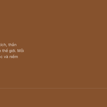
ích, thần
 thế giới. Mỗi
c và niềm