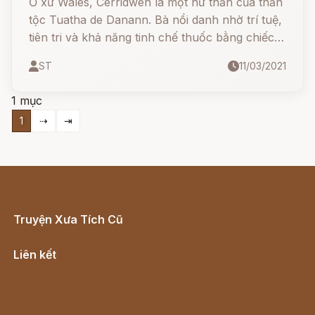
Ở xứ Wales, Cerridwen là một nữ thần của thần
tộc Tuatha de Danann. Bà nổi danh nhờ trí tuệ,
tiên tri và khả năng tinh chế thuốc bằng chiếc
vạc thần Awen.
ST
11/03/2021
1 mục
1
⇢
⇥
Truyện Xưa Tích Cũ
Cổ tích Việt Nam
Liên kết
Lịch vạn niên
Hà Nội cũ - Món ngon Hà Nội
Truyện kiếm hiệp - Ngôn tình