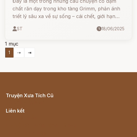
Đây là một trong những câu chuyện cổ đậm
chất răn dạy trong kho tàng Grimm, phản ánh
triết lý sâu xa về sự sống – cái chết, giới hạn
của con người và giá trị của sự trung thực
ST
18/06/2025
1 mục
1
⇢
⇥
Truyện Xưa Tích Cũ
Cổ tích Việt Nam
Liên kết
Lịch vạn niên
Hà Nội cũ - Món ngon Hà Nội
Truyện kiếm hiệp - Ngôn tình