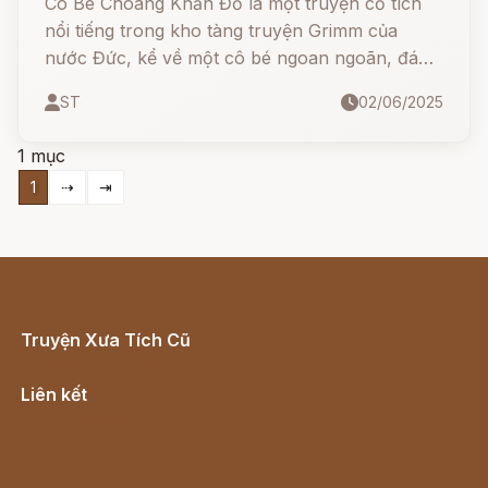
Cô Bé Choàng Khăn Đỏ là một truyện cổ tích
nổi tiếng trong kho tàng truyện Grimm của
nước Đức, kể về một cô bé ngoan ngoãn, đáng
yêu, nhưng vì một phút lơ là đã gặp nguy hiểm
ST
02/06/2025
với chó sói gian ác. Câu chuyện không chỉ hấp
dẫn mà còn dạy trẻ bài học về sự cẩn trọng và
1 mục
nghe lời người lớn.
1
⇢
⇥
Truyện Xưa Tích Cũ
Cổ tích Việt Nam
Liên kết
Lịch vạn niên
Hà Nội cũ - Món ngon Hà Nội
Truyện kiếm hiệp - Ngôn tình