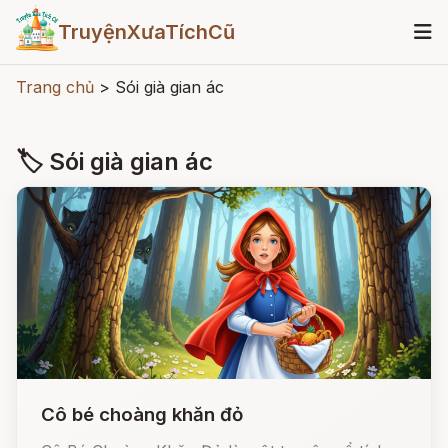
TruyệnXưaTíchCũ
Trang chủ
>
Sói già gian ác
🏷 Sói già gian ác
Cô bé choàng khăn đỏ