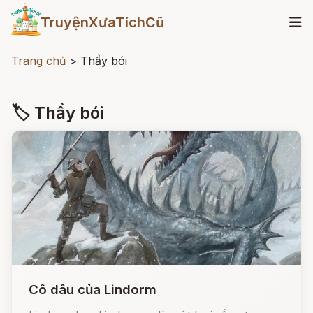
TruyệnXưaTíchCũ
Trang chủ
>
Thầy bói
🏷 Thầy bói
Cô dâu của Lindorm