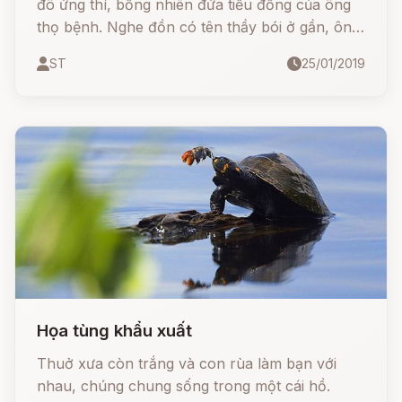
đô ứng thí, bỗng nhiên đứa tiểu đồng của ông
thọ bệnh. Nghe đồn có tên thầy bói ở gần, ông
đến đặt quẻ. Thày bói nói:
ST
25/01/2019
Họa tùng khẩu xuất
Thuở xưa còn trắng và con rùa làm bạn với
nhau, chúng chung sống trong một cái hồ.