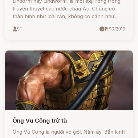
Lindorm hay Lindworm, là một loại rồng trong
truyền thuyết các nước châu Âu. Chúng có
thân hình như loài rắn, không có cánh như
những loài rồng thông thường, nhưng lại có 2
ST
15/10/2019
chi trước cùng móng vuốt.
Ông Vu Công trừ tà
Ông Vu Công là người võ giỏi. Năm ấy, đến kinh