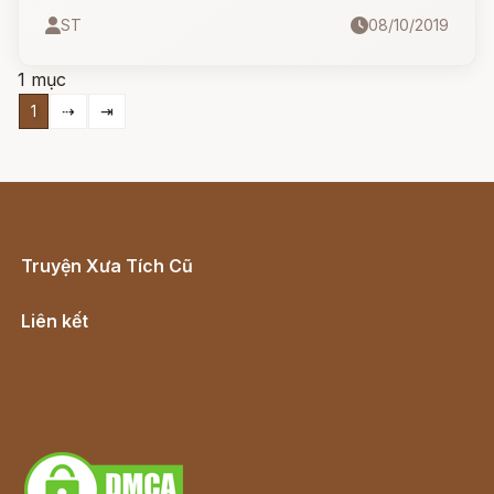
ST
08/10/2019
1 mục
1
⇢
⇥
Truyện Xưa Tích Cũ
Cổ tích Việt Nam
Liên kết
Lịch vạn niên
Hà Nội cũ - Món ngon Hà Nội
Truyện kiếm hiệp - Ngôn tình
Download - Tải Miễn Phí