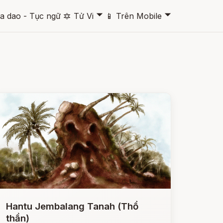
🞃
🞃
a dao - Tục ngữ
🔯
Tử Vi
📱
Trên Mobile
Hantu Jembalang Tanah (Thổ
thần)