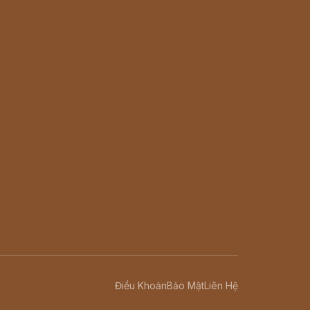
Điều Khoản
Bảo Mật
Liên Hệ