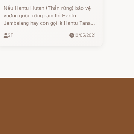
Nếu Hantu Hutan (Thần rừng) bảo vệ
vương quốc rừng rậm thì Hantu
Jembalang hay còn gọi là Hantu Tanah
là người thực thi. Jembalang Tanah là
ST
10/05/2021
những con quỷ đất, có thể hành động
nguy hiểm nếu không được xoa dịu
bằng các nghi lễ thích hợp.