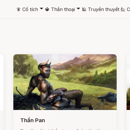
🞃
🞃
🧚
Cổ tích
🔱
Thần thoại
🕌
Truyền thuyết
🙋
C
Thần Pan