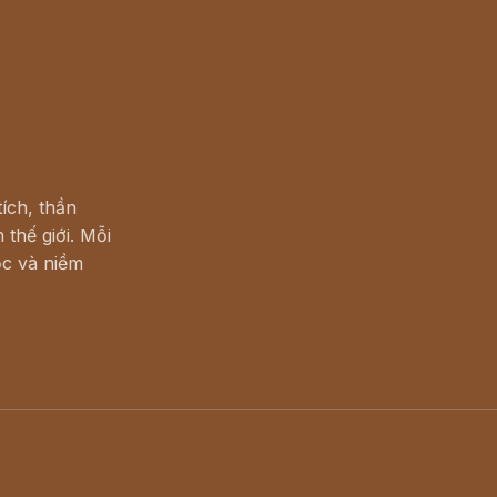
ích, thần
 thế giới. Mỗi
c và niềm