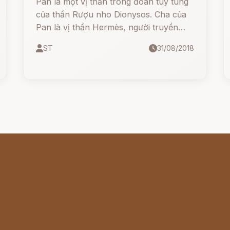
Pan là một vị thần trong đoàn tùy tùng
của thần Rượu nho Dionysos. Cha của
Pan là vị thần Hermès, người truyền
lệnh không hề chậm trễ của các vị thần
ST
31/08/2018
Olympe.