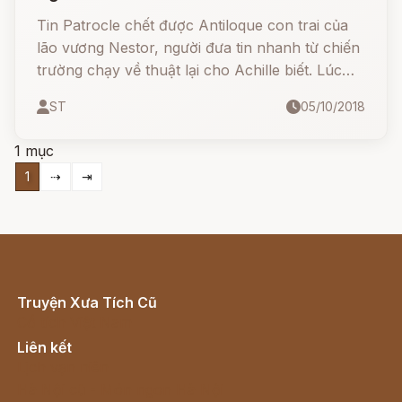
Tin Patrocle chết được Antiloque con trai của
lão vương Nestor, người đưa tin nhanh từ chiến
trường chạy về thuật lại cho Achille biết. Lúc
này Achille đang ngồi bên đoàn thuyền lòng
ST
05/10/2018
tràn ngập lo âu khi nhìn thấy từ xa quân
Achéens rút chạy hốt hoảng qua cánh đồng về
1 mục
đoàn thuyền
1
⇢
⇥
Truyện Xưa Tích Cũ
Cổ tích Việt Nam
Liên kết
Lịch vạn niên
Hà Nội cũ - Món ngon Hà Nội