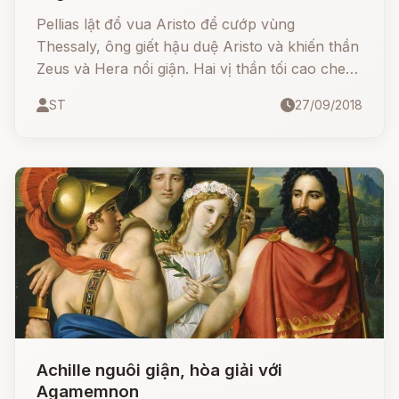
Pellias lật đổ vua Aristo để cướp vùng
Thessaly, ông giết hậu duệ Aristo và khiến thần
Zeus và Hera nổi giận. Hai vị thần tối cao che
chở đứa bé mới lọt lòng của Aristo là Jason để
ST
27/09/2018
sau này cậu thực hiện được việc lập đổ Pellias
Achille nguôi giận, hòa giải với
Agamemnon