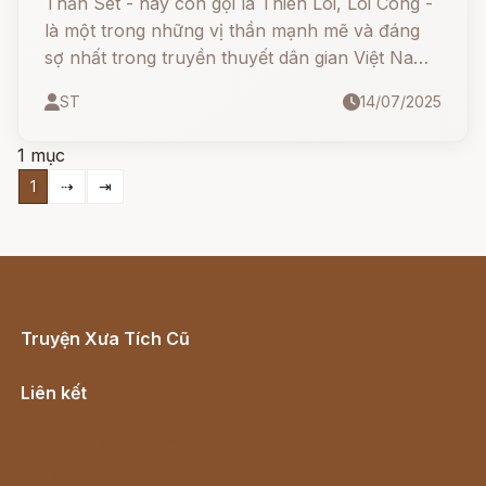
Thần Sét - hay còn gọi là Thiên Lôi, Lôi Công -
là một trong những vị thần mạnh mẽ và đáng
sợ nhất trong truyền thuyết dân gian Việt Nam.
Thần có thân hình đen nhẻm, mặt mũi dữ tợn,
ST
14/07/2025
tay cầm búa đá, lưng đeo trống, mỗi lần giáng
xuống trần gian là đem theo tiếng sấm, ánh
1 mục
chớp và cơn giận dữ của Trời.
1
⇢
⇥
Truyện Xưa Tích Cũ
Cổ tích Việt Nam
Liên kết
Lịch vạn niên
Hà Nội cũ - Món ngon Hà Nội
Truyện kiếm hiệp - Ngôn tình