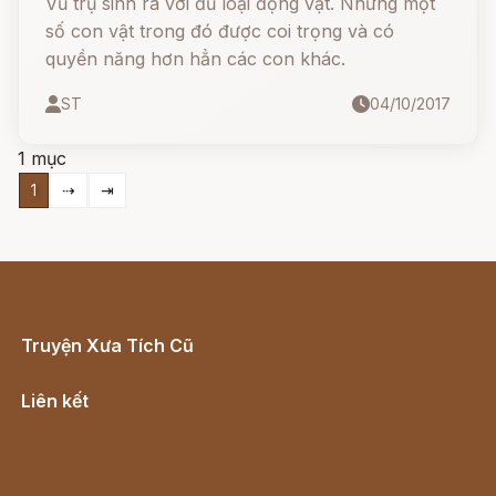
Vũ trụ sinh ra với đủ loại động vật. Nhưng một
số con vật trong đó được coi trọng và có
quyền năng hơn hẳn các con khác.
ST
04/10/2017
1 mục
1
⇢
⇥
Truyện Xưa Tích Cũ
Cổ tích Việt Nam
Liên kết
Lịch vạn niên
Hà Nội cũ - Món ngon Hà Nội
Truyện kiếm hiệp - Ngôn tình